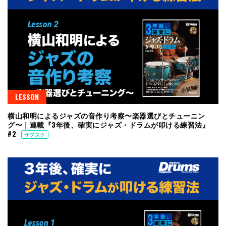
LESSON
横山和明によるジャズの音作り考察〜楽器選びとチューニン
グ〜｜連載『3年後、確実にジャズ・ドラムが叩ける練習法』
#2
サブスク