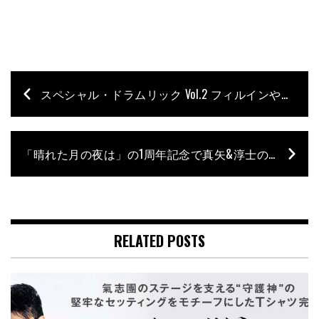
スペシャル・ドラムリック Vol.2 フィルインやソロのアイディア〜Ultimate Drum Technique #30
「晴れた月の夜は」の1周年記念で真矢&淳士の師弟共演が実現！
RELATED POSTS