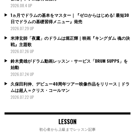
2026.08.4 UP
1ヵ月でドラムの基本をマスター｜『ゼロからはじめる! 最短30
日でドラムの基礎習得メニュー』発売
2026.07.29 UP
米津玄師「夜鷹」のドラムは堀正輝｜映画『キングダム 魂の決
戦』主題歌
2026.07.26 UP
鈴木貴雄がドラム動画レッスン・サービス「DRUM SUPPS」を
始動
2026.07.24 UP
久保田利伸、デビュー40周年ツアー映像作品をリリース｜ドラ
ムは超人＝クリス・コールマン
2026.07.22 UP
LESSON
初心者から上級までレッスン記事