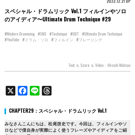
2023.12.21
UP
スペシャル・ドラムリック Vol.1 フィルインやソロ
のアイディア〜Ultimate Drum Technique #29
#Modern Drumming
#SNS
#Technique
#UDT
#Ultimate Drum Technique
#YouTube
#ドラム・ソロ
#フィルイン
#フレージング
Text ＆ Score ＆ Video：Hiroshi Matsuo
X
Facebook
Line
Threads
CHAPTER29：スペシャル・ドラムリック Vol.1
みなさんこんにちは、松尾啓史です。今回は、フィルインやソ
ロなどで僕自身が実際によく使うフレーズやアイディアをご紹