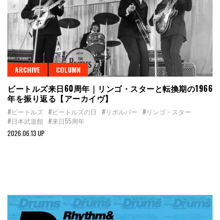
ARCHIVE
COLUMN
ビートルズ来日60周年｜リンゴ・スターと転換期の1966
年を振り返る【アーカイヴ】
#ビートルズ
#ビートルズの日
#リボルバー
#リンゴ・スター
#日本武道館
#来日55周年
2026.06.13 UP