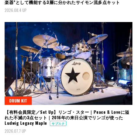
楽器”として機能する3層に分かれたサイモン流多点キット
2026.08.4 UP
DRUM KIT
【有料会員限定／Set Up】リンゴ・スター｜Peace & Loveに溢
れた不滅の3点セット｜2016年の来日公演でリンゴが使った
Ludwig Legacy Maple
サブスク
2026.07.7 UP