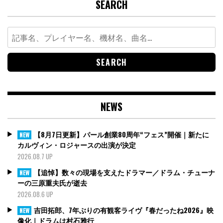
SEARCH
Search
for:
NEWS
【8月7日更新】パール創業80周年“フェス”開催｜新たに
NEW
カルヴィン・ロジャースの出演が決定
2026.08.7 UP
【追悼】数々の現場を支えたドラマー／ドラム・チューナ
NEW
ーの三原重夫氏が逝去
2026.08.6 UP
吉田拓郎、7年ぶりの有観客ライヴ『春だったね2026』映
NEW
像化｜ドラムは村石雅行