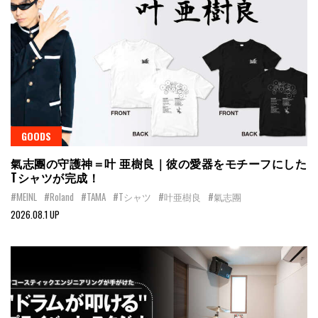
GOODS
氣志團の守護神＝叶 亜樹良｜彼の愛器をモチーフにした
Tシャツが完成！
#MEINL
#Roland
#TAMA
#Tシャツ
#叶亜樹良
#氣志團
2026.08.1 UP