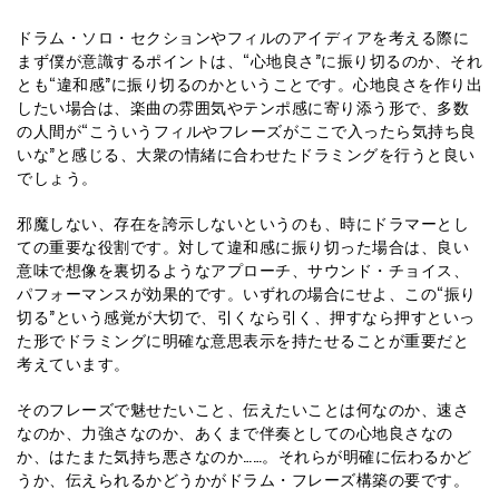
ドラム・ソロ・セクションやフィルのアイディアを考える際に
まず僕が意識するポイントは、“心地良さ”に振り切るのか、それ
とも“違和感”に振り切るのかということです。心地良さを作り出
したい場合は、楽曲の雰囲気やテンポ感に寄り添う形で、多数
の人間が“こういうフィルやフレーズがここで入ったら気持ち良
いな”と感じる、大衆の情緒に合わせたドラミングを行うと良い
でしょう。
邪魔しない、存在を誇示しないというのも、時にドラマーとし
ての重要な役割です。対して違和感に振り切った場合は、良い
意味で想像を裏切るようなアプローチ、サウンド・チョイス、
パフォーマンスが効果的です。いずれの場合にせよ、この“振り
切る”という感覚が大切で、引くなら引く、押すなら押すといっ
た形でドラミングに明確な意思表示を持たせることが重要だと
考えています。
そのフレーズで魅せたいこと、伝えたいことは何なのか、速さ
なのか、力強さなのか、あくまで伴奏としての心地良さなの
か、はたまた気持ち悪さなのか……。それらが明確に伝わるかど
うか、伝えられるかどうかがドラム・フレーズ構築の要です。