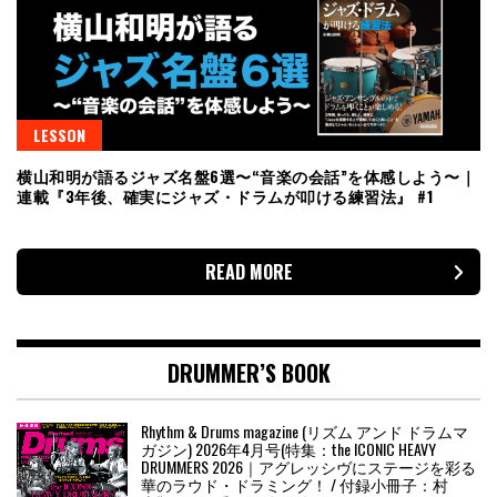
LESSON
横山和明が語るジャズ名盤6選〜“音楽の会話”を体感しよう〜｜
連載『3年後、確実にジャズ・ドラムが叩ける練習法』 #1
READ MORE
DRUMMER’S BOOK
Rhythm & Drums magazine (リズム アンド ドラムマ
ガジン) 2026年4月号(特集：the ICONIC HEAVY
DRUMMERS 2026｜アグレッシヴにステージを彩る
華のラウド・ドラミング！ / 付録小冊子：村