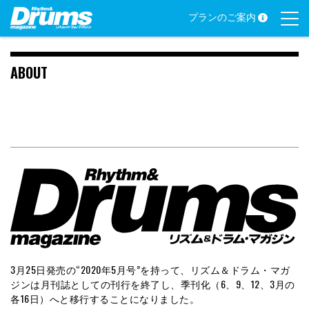
Skip
プランのご案内
to
content
ABOUT
3⽉25⽇発売の“2020年5⽉号”を持って、リズム＆ドラム・マガ
ジンは⽉刊誌としての刊⾏を終了し、季刊化（6、9、12、3⽉の
各16⽇）へと移⾏することになりました。