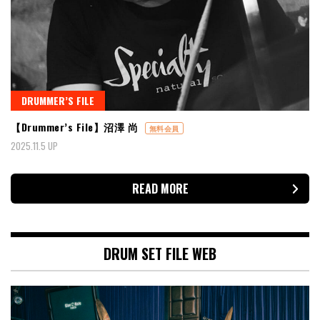
DRUMMER’S FILE
【Drummer’s File】沼澤 尚
無料会員
2025.11.5 UP
READ MORE
DRUM SET FILE WEB