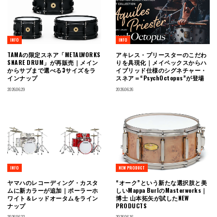
INFO
INFO
TAMAの限定スネア「METALWORKS
アキレス・プリースターのこだわ
SNARE DRUM」が再販売｜メイン
りを具現化｜メイペックスからハ
からサブまで選べる3サイズをラ
イブリッド仕様のシグネチャー・
インナップ
スネア＝“PsychOctopus”が登場
2026.06.29
2026.06.26
INFO
NEW PRODUCT
ヤマハのレコーディング・カスタ
“オーク”という新たな選択肢と美
ムに新カラーが追加｜ポーラーホ
しいMappa BurlのMasterworks｜
ワイト＆レッドオータムをライン
博士 山本拓矢が試したNEW
ナップ
PRODUCTS
2026.06.22
2026.06.16