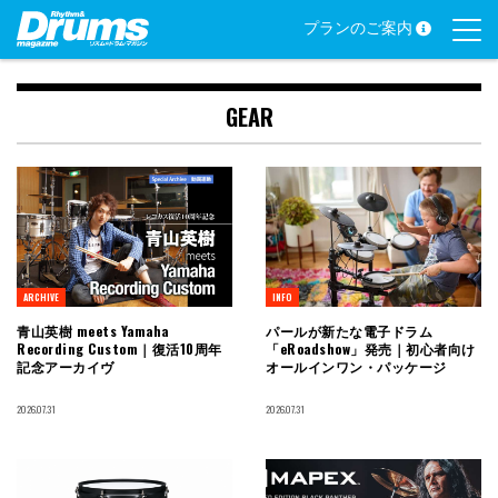
Skip
プランのご案内
to
content
GEAR
ARCHIVE
INFO
青山英樹 meets Yamaha
パールが新たな電子ドラム
Recording Custom｜復活10周年
「eRoadshow」発売｜初心者向け
記念アーカイヴ
オールインワン・パッケージ
2026.07.31
2026.07.31