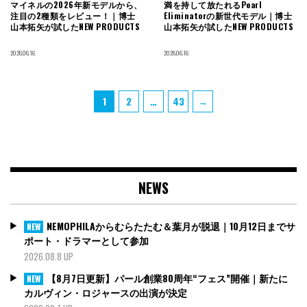
マイネルの2026年新モデルから、
満を持して放たれるPearl
注目の2種類をレビュー！｜博士
Eliminatorの新世代モデル｜博士
山本拓矢が試したNEW PRODUCTS
山本拓矢が試したNEW PRODUCTS
2026.06.16
2026.06.16
投
Page
Page
Page
1
2
…
43
→
稿
の
ペ
ー
ジ
NEWS
送
り
NEMOPHILAからむらたたむ＆葉月が脱退｜10月12日までサ
NEW
ポート・ドラマーとして参加
2026.08.8 UP
【8月7日更新】パール創業80周年“フェス”開催｜新たに
NEW
カルヴィン・ロジャースの出演が決定