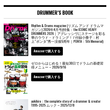
DRUMMER’S BOOK
Rhythm & Drums magazine (リズム アンド ドラムマ
ガジン) 2026年4月号(特集：the ICONIC HEAVY
DRUMMERS 2026｜アグレッシヴにステージを彩る
華のラウド・ドラミング！ / 付録小冊子：村
上“ポンタ”秀一没後5周年｜PONTA：5th Memorial)
Amazonで購入する
ゼロからはじめる！最短30日でドラムの基礎習
得メニュー – 2026/9/16
Amazonで購入する
yukihiro：the complete story of a drummer & creator
1995-2025 ムック – 2025/12/8