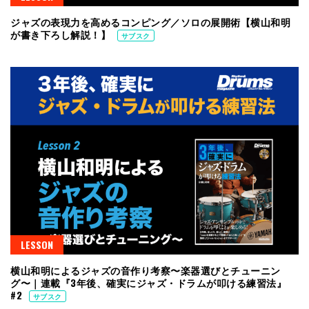
ジャズの表現力を高めるコンピング／ソロの展開術【横山和明
が書き下ろし解説！】
サブスク
LESSON
横山和明によるジャズの音作り考察〜楽器選びとチューニン
グ〜｜連載『3年後、確実にジャズ・ドラムが叩ける練習法』
#2
サブスク