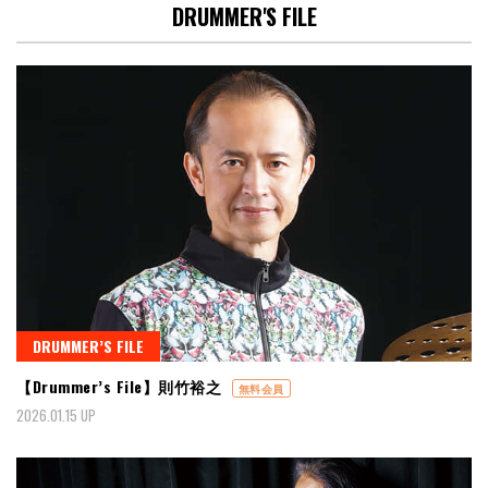
DRUMMER'S FILE
DRUMMER’S FILE
【Drummer’s File】則竹裕之
無料会員
2026.01.15 UP