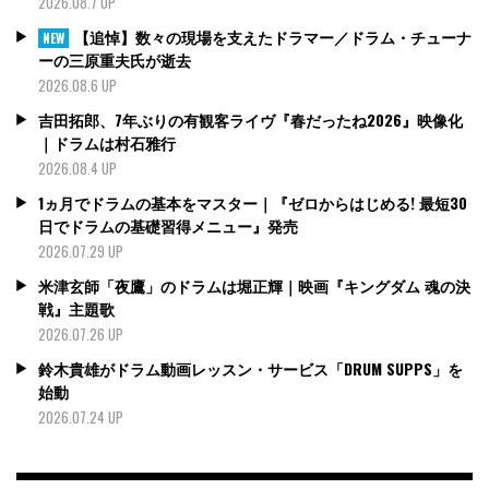
2026.08.7 UP
【追悼】数々の現場を支えたドラマー／ドラム・チューナ
NEW
ーの三原重夫氏が逝去
2026.08.6 UP
吉田拓郎、7年ぶりの有観客ライヴ『春だったね2026』映像化
｜ドラムは村石雅行
2026.08.4 UP
1ヵ月でドラムの基本をマスター｜『ゼロからはじめる! 最短30
日でドラムの基礎習得メニュー』発売
2026.07.29 UP
米津玄師「夜鷹」のドラムは堀正輝｜映画『キングダム 魂の決
戦』主題歌
2026.07.26 UP
鈴木貴雄がドラム動画レッスン・サービス「DRUM SUPPS」を
始動
2026.07.24 UP