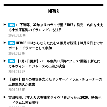
の
ペ
NEWS
ー
ジ
送
山下達郎、37年ぶりのライヴ盤『JOY2』発売｜名曲を支え
NEW
り
る小笠原拓海のドラミングにも注目
2026.08.10 UP
NEMOPHILAからむらたたむ＆葉月が脱退｜10月12日までサ
NEW
ポート・ドラマーとして参加
2026.08.8 UP
【8月7日更新】パール創業80周年“フェス”開催｜新たに
NEW
カルヴィン・ロジャースの出演が決定
2026.08.7 UP
【追悼】数々の現場を支えたドラマー／ドラム・チューナーの
三原重夫氏が逝去
2026.08.6 UP
吉田拓郎、7年ぶりの有観客ライヴ『春だったね2026』映像化
｜ドラムは村石雅行