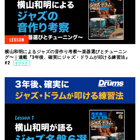
LESSON
横山和明によるジャズの音作り考察〜楽器選びとチューニン
グ〜｜連載『3年後、確実にジャズ・ドラムが叩ける練習法』
#2
サブスク