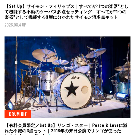
【Set Up】サイモン・フィリップス｜すべてが“1つの楽器”とし
て機能する不動のツーバス多点セッティング｜すべてが“1つの
楽器”として機能する3層に分かれたサイモン流多点キット
2026.08.4 UP
DRUM KIT
【有料会員限定／Set Up】リンゴ・スター｜Peace & Loveに溢
れた不滅の3点セット｜2016年の来日公演でリンゴが使った