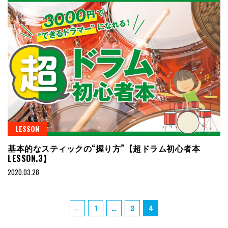
LESSON
基本的なスティックの“握り方”【超ドラム初心者本
LESSON.3】
2020.03.28
投
Page
Page
Page
←
1
…
3
4
稿