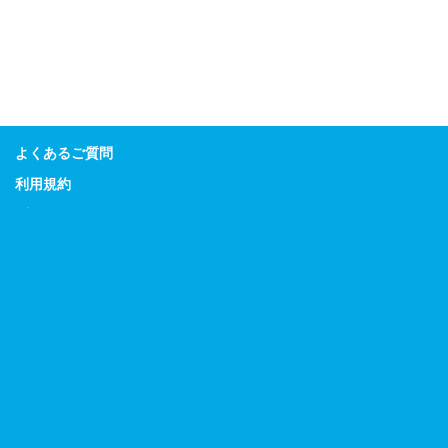
よくあるご質問
利用規約
プライバシーポリシー
特定商取引に関する表示
Guitar Magazine
Bass Magazine
Rhythm & Drums Magazine
Sound & Recording Magazine
Acoustic Guitar Magazine
リットーミュージック