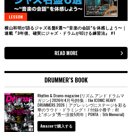
LESSON
横山和明が語るジャズ名盤6選〜“音楽の会話”を体感しよう〜｜
連載『3年後、確実にジャズ・ドラムが叩ける練習法』 #1
READ MORE
DRUMMER’S BOOK
Rhythm & Drums magazine (リズム アンド ドラムマ
ガジン) 2026年4月号(特集：the ICONIC HEAVY
DRUMMERS 2026｜アグレッシヴにステージを彩る
華のラウド・ドラミング！ / 付録小冊子：村
上“ポンタ”秀一没後5周年｜PONTA：5th Memorial)
Amazonで購入する