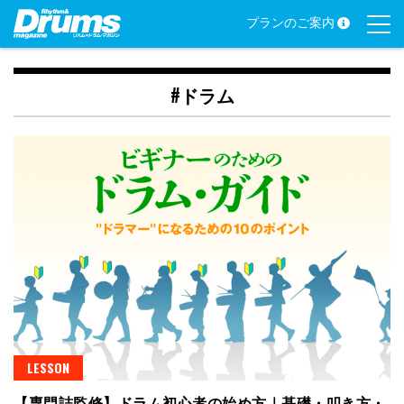
Skip
プランのご案内
to
content
#ドラム
LESSON
【専門誌監修】ドラム初心者の始め方｜基礎・叩き方・