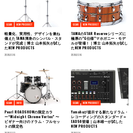
GEAR
NEW PRODUCT
GEAR
NEW PRODUCT
軽量化、実用性、デザインを兼ね
TAMAのSTAR Reserveシリーズに
備えたTAMA渾身のシンバル・スタ
極厚の”G仕様”マホガニー・モデ
ンドが完成｜博士 山本拓矢が試し
ルが登場！｜博士 山本拓矢が試し
たNEW PRODUCTS
たNEW PRODUCTS
2026.03.16
2026.03.16
GEAR
INFO
GEAR
NEW PRODUCT
Pearl ROADSHOWの限定カラ
Yamahaが提示する新たなドラム・
ー“Midnight Chrome Vortex” 〜
レコーディングのスタンダード＝
ビギナー向けのドラム・フルセッ
EAD50登場｜山本雄一が試した
トの限定色
NEW PRODUCTS
2026.03.13
2026.03.4