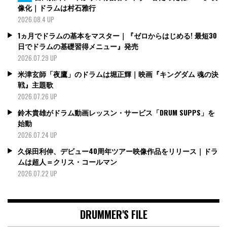
像化｜ドラムは村石雅行
2026.08.4 UP
1ヵ月でドラムの基本をマスター｜『ゼロからはじめる! 最短30
日でドラムの基礎習得メニュー』発売
2026.07.29 UP
米津玄師「夜鷹」のドラムは堀正輝｜映画『キングダム 魂の決
戦』主題歌
2026.07.26 UP
鈴木貴雄がドラム動画レッスン・サービス「DRUM SUPPS」を
始動
2026.07.24 UP
久保田利伸、デビュー40周年ツアー映像作品をリリース｜ドラ
ムは超人＝クリス・コールマン
2026.07.22 UP
DRUMMER'S FILE