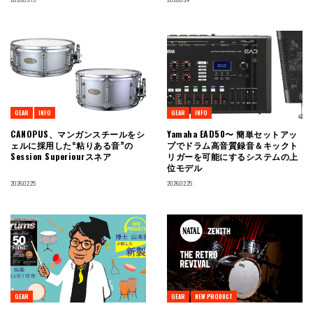
GEAR
INFO
GEAR
INFO
CANOPUS、マンガンスチールをシ
Yamaha EAD50〜 簡単セットアッ
ェルに採用した“粘りある音”の
プでドラム高音質録音＆キックト
Session Superiourスネア
リガーを可能にするシステムの上
位モデル
2026.02.25
2026.02.25
GEAR
GEAR
NEW PRODUCT