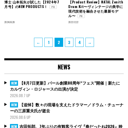
博士 山本拓矢が試した【2024年7
【Product Review】NATAL Zenith
月号】のNEW PRODUCTS！
Drum Kit〜ヴィンテージの美学に
PR
現代技術を融合させた最新モデ
ル〜
PR
2024.06.28
2023.12.22
投
Page
Page
Page
Page
←
1
2
3
4
→
稿
の
ペ
NEWS
ー
ジ
送
【8月7日更新】パール創業80周年“フェス”開催｜新たに
NEW
り
カルヴィン・ロジャースの出演が決定
2026.08.7 UP
【追悼】数々の現場を支えたドラマー／ドラム・チューナ
NEW
ーの三原重夫氏が逝去
2026.08.6 UP
吉田拓郎、7年ぶりの有観客ライヴ『春だったね2026』映
NEW