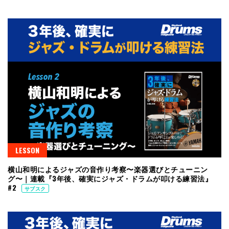
LESSON
横山和明によるジャズの音作り考察〜楽器選びとチューニン
グ〜｜連載『3年後、確実にジャズ・ドラムが叩ける練習法』
#2
サブスク