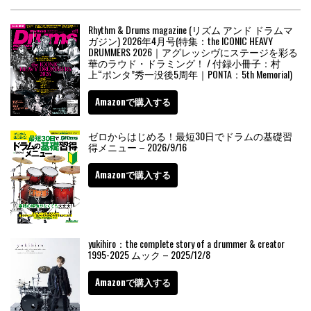
Rhythm & Drums magazine (リズム アンド ドラムマ
ガジン) 2026年4月号(特集：the ICONIC HEAVY
DRUMMERS 2026｜アグレッシヴにステージを彩る
華のラウド・ドラミング！ / 付録小冊子：村
上“ポンタ”秀一没後5周年｜PONTA：5th Memorial)
Amazonで購入する
ゼロからはじめる！最短30日でドラムの基礎習
得メニュー – 2026/9/16
Amazonで購入する
yukihiro：the complete story of a drummer & creator
1995-2025 ムック – 2025/12/8
Amazonで購入する