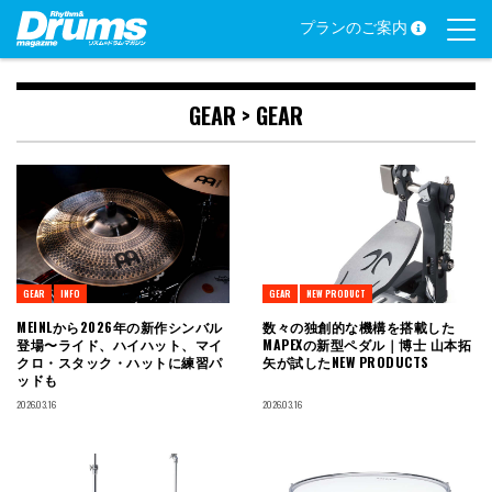
Skip
プランのご案内
to
content
GEAR >
GEAR
GEAR
INFO
GEAR
NEW PRODUCT
MEINLから2026年の新作シンバル
数々の独創的な機構を搭載した
登場〜ライド、ハイハット、マイ
MAPEXの新型ペダル｜博士 山本拓
クロ・スタック・ハットに練習パ
矢が試したNEW PRODUCTS
ッドも
2026.03.16
2026.03.16