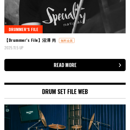
DRUMMER’S FILE
【Drummer’s File】沼澤 尚
無料会員
2025.11.5 UP
READ MORE
DRUM SET FILE WEB