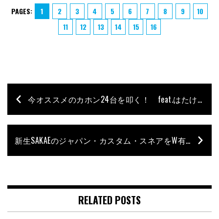
PAGES:
1
2
3
4
5
6
7
8
9
10
11
12
13
14
15
16
今オススメのカホン24台を叩く！ feat.はたけやま裕
新生SAKAEのジャパン・カスタム・スネアをW有松が検証！
RELATED POSTS