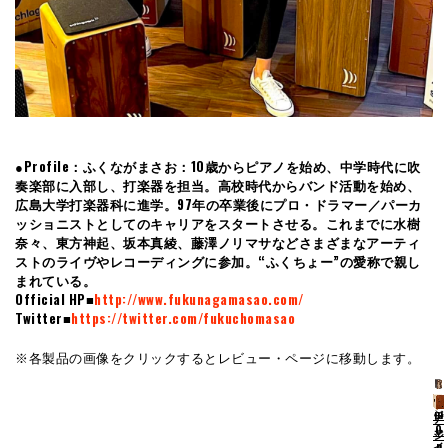
●Profile：ふくながまさお：10歳からピアノを始め、中学時代に吹
奏楽部に入部し、打楽器を担当。高校時代からバンド活動を始め、
広島大学打楽器科に進学。97年の卒業後にプロ・ドラマー／パーカ
ッショニストとしてのキャリアをスタートさせる。これまでに水樹
奈々、東方神起、坂本真綾、藤澤ノリマサなどさまざまなアーティ
ストのライヴやレコーディングに参加。“ふくちょー”の愛称で親し
まれている。
Official HP■
http://www.fukunagamasao.com/
Twitter■
https://twitter.com/fukuchomasao
※各製品の画像をクリックするとレビュー・ページに移動します。
ア
2
ジ
in
ア
ャ
O
ジ
イ
n