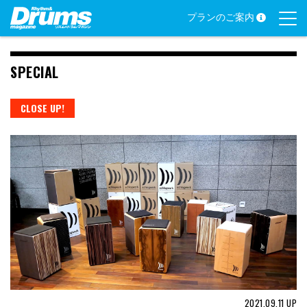
Skip
プランのご案内
to
content
SPECIAL
CLOSE UP!
2021.09.11
UP