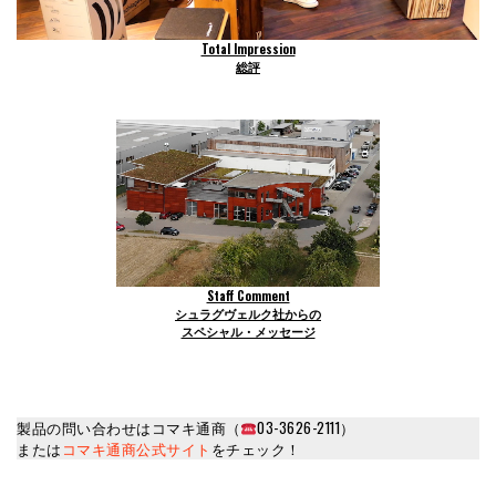
Total Impression
総評
Staff Comment
シュラグヴェルク社からの
スペシャル・メッセージ
製品の問い合わせはコマキ通商（
03-3626-2111）
または
コマキ通商公式サイト
をチェック！