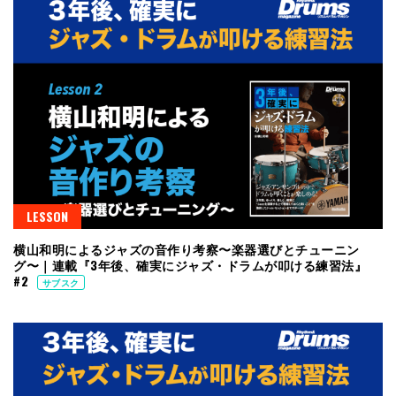
LESSON
横山和明によるジャズの音作り考察〜楽器選びとチューニン
グ〜｜連載『3年後、確実にジャズ・ドラムが叩ける練習法』
#2
サブスク