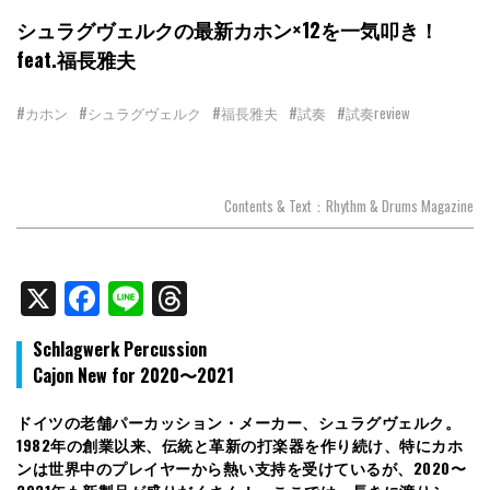
シュラグヴェルクの最新カホン×12を一気叩き！
feat.福長雅夫
#カホン
#シュラグヴェルク
#福長雅夫
#試奏
#試奏review
Contents & Text：Rhythm & Drums Magazine
X
Facebook
Line
Threads
Schlagwerk Percussion
Cajon New for 2020〜2021
ドイツの老舗パーカッション・メーカー、シュラグヴェルク。
1982年の創業以来、伝統と革新の打楽器を作り続け、特にカホ
ンは世界中のプレイヤーから熱い支持を受けているが、2020〜