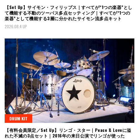
【Set Up】サイモン・フィリップス｜すべてが“1つの楽器”とし
て機能する不動のツーバス多点セッティング｜すべてが“1つの
楽器”として機能する3層に分かれたサイモン流多点キット
2026.08.4 UP
DRUM KIT
【有料会員限定／Set Up】リンゴ・スター｜Peace & Loveに溢
れた不滅の3点セット｜2016年の来日公演でリンゴが使った