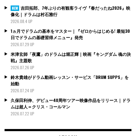
吉田拓郎、7年ぶりの有観客ライヴ『春だったね2026』映
NEW
像化｜ドラムは村石雅行
2026.08.4 UP
1ヵ月でドラムの基本をマスター｜『ゼロからはじめる! 最短30
日でドラムの基礎習得メニュー』発売
2026.07.29 UP
米津玄師「夜鷹」のドラムは堀正輝｜映画『キングダム 魂の決
戦』主題歌
2026.07.26 UP
鈴木貴雄がドラム動画レッスン・サービス「DRUM SUPPS」を
始動
2026.07.24 UP
久保田利伸、デビュー40周年ツアー映像作品をリリース｜ドラ
ムは超人＝クリス・コールマン
2026.07.22 UP