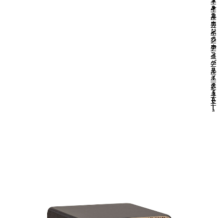
ャ
ル
e
イ
カ
ラ
ル
ホ
ー
カ
ン
ジ
ホ
ベ
カ
ン
ー
ホ
デ
ス
ン
ュ
・
バ
ア
ネ
リ
ル
イ
ス
・
チ
タ
レ
ャ
S
ッ
ー
P
ド
L