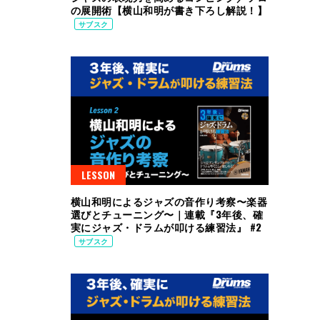
の展開術【横山和明が書き下ろし解説！】
サブスク
LESSON
横山和明によるジャズの音作り考察〜楽器
選びとチューニング〜｜連載『3年後、確
実にジャズ・ドラムが叩ける練習法』 #2
サブスク