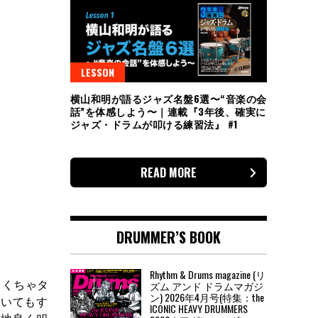
LESSON
横山和明が語るジャズ名盤6選〜“音楽の会
話”を体感しよう〜｜連載『3年後、確実に
ジャズ・ドラムが叩ける練習法』 #1
READ MORE
DRUMMER’S BOOK
Rhythm & Drums magazine (リ
ゃくちゃタ
ズム アンド ドラムマガジ
ン) 2026年4月号(特集：the
叩いてもす
ICONIC HEAVY DRUMMERS
心地良く叩