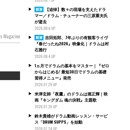
【追悼】数々の現場を支えたドラ
NEW
マー／ドラム・チューナーの三原重夫氏
が逝去
2026.08.6 UP
s Magazine
吉田拓郎、7年ぶりの有観客ライヴ
NEW
『春だったね2026』映像化｜ドラムは村
石雅行
2026.08.4 UP
1ヵ月でドラムの基本をマスター｜『ゼロ
からはじめる! 最短30日でドラムの基礎
習得メニュー』発売
2026.07.29 UP
米津玄師「夜鷹」のドラムは堀正輝｜映
画『キングダム 魂の決戦』主題歌
2026.07.26 UP
鈴木貴雄がドラム動画レッスン・サービ
ス「DRUM SUPPS」を始動
2026.07.24 UP