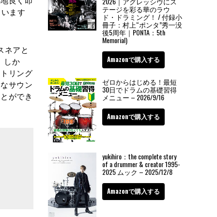
2026｜アグレッシヴにス
テージを彩る華のラウ
ています
ド・ドラミング！ / 付録小
冊子：村上“ポンタ”秀一没
後5周年｜PONTA：5th
Memorial)
スネアと
Amazonで購入する
。しか
ストリング
ゼロからはじめる！最短
イなサウン
30日でドラムの基礎習得
ことができ
メニュー – 2026/9/16
Amazonで購入する
yukihiro：the complete story
of a drummer & creator 1995-
2025 ムック – 2025/12/8
Amazonで購入する