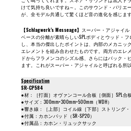
けて気持ち良いですね～。このサウンド・バリエー
が、全モデル共通して驚くほど音の進化を感じま
【Schlagwerk’s Messeage】
スーパー・アジャイル
ベースの分離が素晴らしいSPLボディとウッド・
し、本当の傑出したポイントは、内部のメカニッ
エレメントを組み合わせたものです。両方のエレ
ドからフラメンコのシズル感、さらにはバック・
ます。これがスーパー・アジャイルと呼ばれる所
Specification
SR-CP584
●材：［打面］オヴァンコール合板［側面］SPL合
●サイズ：300mm×300mm×500mm（WDH）
●響き線：［上部］コイル線［下部］ストリング・
●付属：カホンパッド（SR-SP20）
●付属品：カホン・リュックサック