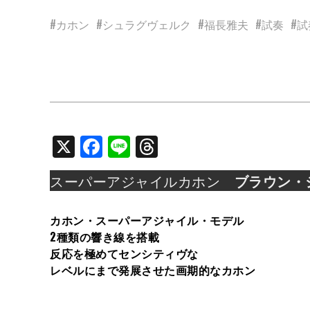
#カホン
#シュラグヴェルク
#福長雅夫
#試奏
#試奏
X
Facebook
Line
Threads
スーパーアジャイルカホン
ブラウン・
カホン・スーパーアジャイル・モデル
2種類の響き線を搭載
反応を極めてセンシティヴな
レベルにまで発展させた画期的なカホン