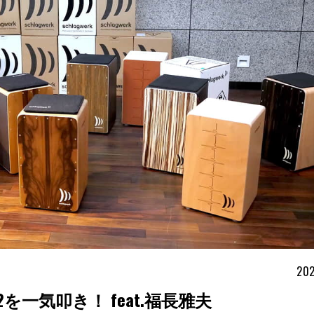
202
一気叩き！ feat.福長雅夫