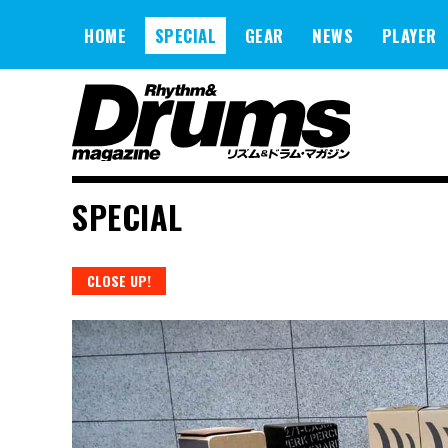
Skip
to
HOME
SPECIAL
GEAR
NEWS
PLAYER
content
SPECIAL
CLOSE UP!