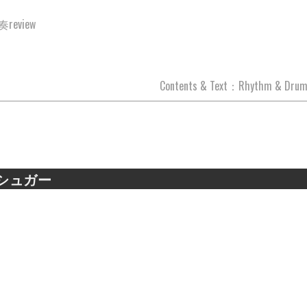
review
Contents & Text：Rhythm & Drum
シュガー