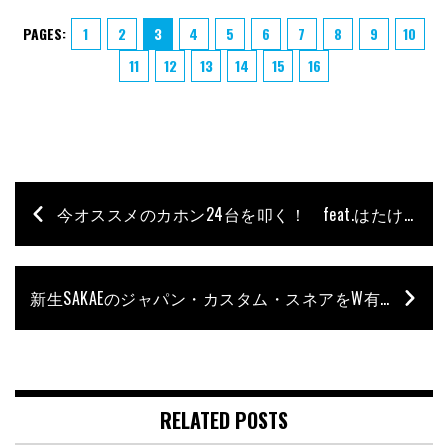
PAGES:
1
2
3
4
5
6
7
8
9
10
11
12
13
14
15
16
今オススメのカホン24台を叩く！ feat.はたけやま裕
新生SAKAEのジャパン・カスタム・スネアをW有松が検証！
RELATED POSTS