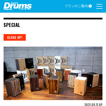
Skip
プランのご案内
to
content
SPECIAL
CLOSE UP!
2021.09.11
UP