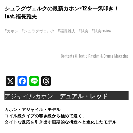
シュラグヴェルクの最新カホン×12を一気叩き！
feat.福長雅夫
#カホン
#シュラグヴェルク
#福長雅夫
#試奏
#試奏review
Contents & Text：Rhythm & Drums Magazine
X
Facebook
Line
Threads
アジャイルカホン
デュアル・レッド
カホン・アジャイル・モデル
コイル線タイプの響き線から極めて速く、
タイトな反応を引き出す画期的な構造へと進化したモデル