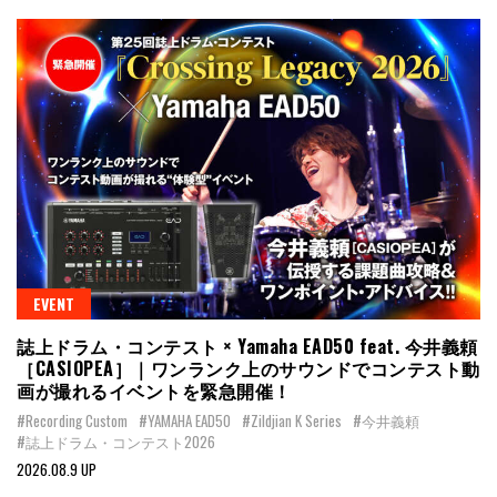
EVENT
誌上ドラム・コンテスト × Yamaha EAD50 feat. 今井義頼
［CASIOPEA］｜ワンランク上のサウンドでコンテスト動
画が撮れるイベントを緊急開催！
#Recording Custom
#YAMAHA EAD50
#Zildjian K Series
#今井義頼
#誌上ドラム・コンテスト2026
2026.08.9 UP