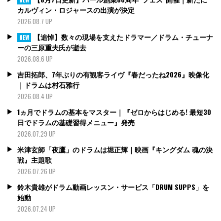
カルヴィン・ロジャースの出演が決定
2026.08.7 UP
【追悼】数々の現場を支えたドラマー／ドラム・チューナ
NEW
ーの三原重夫氏が逝去
2026.08.6 UP
吉田拓郎、7年ぶりの有観客ライヴ『春だったね2026』映像化
｜ドラムは村石雅行
2026.08.4 UP
1ヵ月でドラムの基本をマスター｜『ゼロからはじめる! 最短30
日でドラムの基礎習得メニュー』発売
2026.07.29 UP
米津玄師「夜鷹」のドラムは堀正輝｜映画『キングダム 魂の決
戦』主題歌
2026.07.26 UP
鈴木貴雄がドラム動画レッスン・サービス「DRUM SUPPS」を
始動
2026.07.24 UP