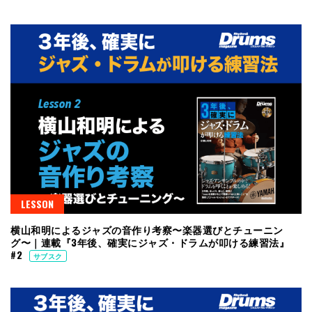
LESSON
横山和明によるジャズの音作り考察〜楽器選びとチューニン
グ〜｜連載『3年後、確実にジャズ・ドラムが叩ける練習法』
#2
サブスク