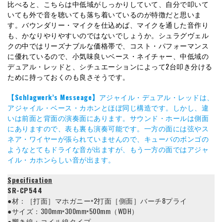
比べると、こちらは中低域がしっかりしていて、自分で叩いて
いても外で音を聴いても落ち着いているのが特徴だと思いま
す。バウンダリー・マイクを仕込めば、マイクを通した音作り
も、かなりやりやすいのではないでしょうか。シュラグヴェル
クの中ではリーズナブルな価格帯で、コスト・パフォーマンス
に優れているので、小気味良いベース・ネイチャー、中低域の
デュアル・レッドと、シチュエーションによって2台叩き分ける
ために持っておくのも良さそうです。
【Schlagwerk’s Messeage】
アジャイル・デュアル・レッドは、
アジャイル・ベース・カホンとほぼ同じ構造です。しかし、違
いは前面と背面の演奏面にあります。サウンド・ホールは側面
にありますので、表も裏も演奏可能です。一方の面には弦やス
ネア・ワイヤーが張られていませんので、キューバのボンゴの
ようなとてもドライな音が出ますが、もう一方の面ではアジャ
イル・カホンらしい音が出ます。
Specification
SR-CP544
●材：［打面］マホガニー×2打面［側面］バーチ8プライ
●サイズ：300mm×300mm×500mm（WDH）
●響き線：コイル線タイプ