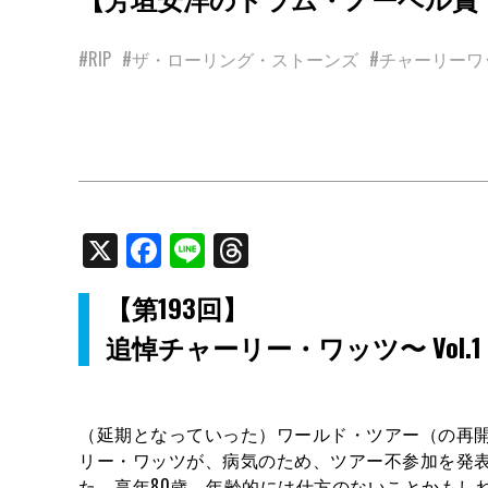
#RIP
#ザ・ローリング・ストーンズ
#チャーリーワ
X
Facebook
Line
Threads
【第193回】
追悼チャーリー・ワッツ〜 Vol.1
（延期となっていった）ワールド・ツアー（の再
リー・ワッツが、病気のため、ツアー不参加を発表
た。享年80歳。年齢的には仕方のないことかもし