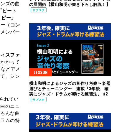
ーンズの曲
の展開術【横山和明が書き下ろし解説！】
“ビート
サブスク
・ビー」
ター（コン
のメンバー
ティスファ
くかかって
スなどアメ
LESSON
いて、シン
横山和明によるジャズの音作り考察〜楽器
選びとチューニング〜｜連載『3年後、確
実にジャズ・ドラムが叩ける練習法』 #2
られてい
サブスク
原曲のニュ
いろんな曲
ドラムの特