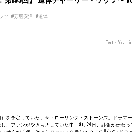
ッツ
#芳垣安洋
#追悼
Text：Yasuhiro
開）を予定していた、ザ・ローリング・ストーンズ。ドラマ
し、ファンがやきもきしていた中、8月24日、訃報が伝わっ
れませんが近年、次々にロック・クラシックスのUKバンドの