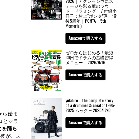
2026｜アグレッシヴにス
テージを彩る華のラウ
ド・ドラミング！ / 付録小
冊子：村上“ポンタ”秀一没
後5周年｜PONTA：5th
Memorial)
Amazonで購入する
ゼロからはじめる！最短
30日でドラムの基礎習得
メニュー – 2026/9/16
Amazonで購入する
yukihiro：the complete story
of a drummer & creator 1995-
2025 ムック – 2025/12/8
から始ま
ロとマラ
Amazonで購入する
なを踊ら
た彼が、ス