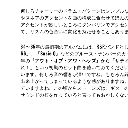
何しろチャーリーのドラム・パターンはシンプル
やスネアのアクセントを曲の構成に合わせてほん
アクセントが欲しいところにタンバリンでアクセ
て、リズムの色合いに変化を持たせることもあり
64〜65年の最初期のアルバムには、R&Rバンド
66」
、
「Susie Q」
などのブルース・ナンバーのカ
年の
『アウト・オブ・アワ・ヘッズ』
から
「サテ
れ！」
という初期のヒット曲を聴いてみてくださ
います。何しろ音の響きが深いですね。もちろん
出来上がってしまっているような感がありますね
ていますよね。この頃からストーンズは、ギター
サウンドの核を作っていると言ってもおかしくな