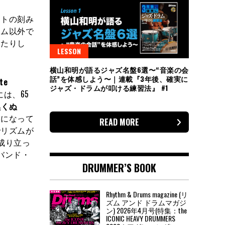
ットの刻み
ラム以外で
ったりし
LESSON
横山和明が語るジャズ名盤6選〜“音楽の会
話”を体感しよう〜｜連載『3年後、確実に
te
ジャズ・ドラムが叩ける練習法』 #1
は、65
黒くぬ
うになって
READ MORE
でリズムが
成り立っ
バンド・
DRUMMER’S BOOK
Rhythm & Drums magazine (リ
ズム アンド ドラムマガジ
ン) 2026年4月号(特集：the
ICONIC HEAVY DRUMMERS