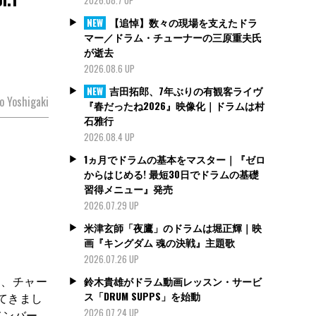
【追悼】数々の現場を支えたドラ
NEW
マー／ドラム・チューナーの三原重夫氏
が逝去
2026.08.6 UP
吉田拓郎、7年ぶりの有観客ライヴ
NEW
 Yoshigaki
『春だったね2026』映像化｜ドラムは村
石雅行
2026.08.4 UP
1ヵ月でドラムの基本をマスター｜『ゼロ
からはじめる! 最短30日でドラムの基礎
習得メニュー』発売
2026.07.29 UP
米津玄師「夜鷹」のドラムは堀正輝｜映
画『キングダム 魂の決戦』主題歌
2026.07.26 UP
ー、チャー
鈴木貴雄がドラム動画レッスン・サービ
ス「DRUM SUPPS」を始動
てきまし
2026.07.24 UP
メンバー