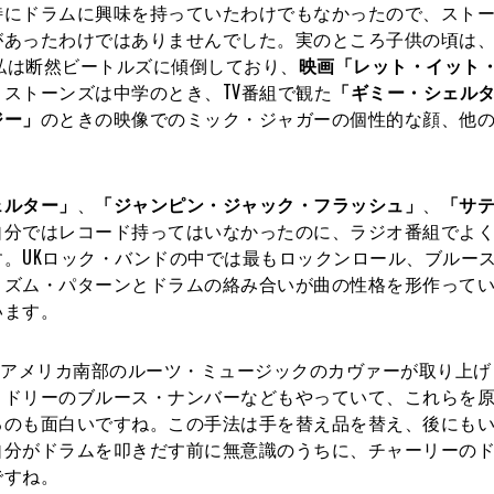
特にドラムに興味を持っていたわけでもなかったので、スト
あったわけではありませんでした。実のところ子供の頃は、
た私は断然ビートルズに傾倒しており、
映画「レット・イット
ストーンズは中学のとき、TV番組で観た
「ギミー・シェル
ジー」
のときの映像でのミック・ジャガーの個性的な顔、他
ェルター」
、
「ジャンピン・ジャック・フラッシュ」
、
「サ
自分ではレコード持ってはいなかったのに、ラジオ番組でよ
。UKロック・バンドの中では最もロックンロール、ブルー
リズム・パターンとドラムの絡み合いが曲の性格を形作って
います。
やアメリカ南部のルーツ・ミュージックのカヴァーが取り上げ
ィドリーのブルース・ナンバーなどもやっていて、これらを
るのも面白いですね。この手法は手を替え品を替え、後にも
自分がドラムを叩きだす前に無意識のうちに、チャーリーの
ですね。