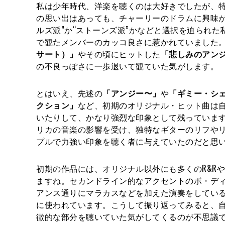
私は少年時代、洋楽を聴くのは大好きでしたが、
の思い出はあっても、チャーリーのドラムに興味が
ルズ派”か“ストーンズ派”かなどと選択を迫られ
で観たメンバーのカッコ良さに惹かれていました。
サート）」
やその頃にヒットした
「悲しみのアン
の不良っぽさに一歩退いて観ていた気がします。
とはいえ、先述の
「アンジー〜」
や
「ギミー・シ
クション」
など、初期のオリジナル・ヒット曲は
いたりして、かなり強烈な印象として残っています
リカの音楽の影響を受け、独特なギターのリフや
プルで力強い印象を聴く者に与えていたのだと思
初期の作品には、オリジナル以外にも多くのR&R
ますね。セカンドライン的なアクセントのボ・デ
アンス通りにマラカスなどを加えた演奏をしてい
に使われています。こうして振り返ってみると、
徴的な部分を聴いていた気がしてくるのが不思議