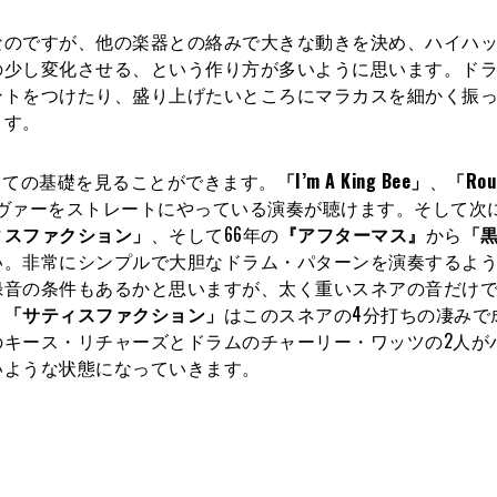
なのですが、他の楽器との絡みで大きな動きを決め、ハイハ
の少し変化させる、という作り方が多いように思います。ド
ントをつけたり、盛り上げたいところにマラカスを細かく振
ます。
としての基礎を見ることができます。
「I’m A King Bee」
、
「Rou
ヴァーをストレートにやっている演奏が聴けます。そして次に
ィスファクション」
、そして66年の
『アフターマス』
から
「
い。非常にシンプルで大胆なドラム・パターンを演奏するよ
録音の条件もあるかと思いますが、太く重いスネアの音だけ
。
「サティスファクション」
はこのスネアの4分打ちの凄みで
のキース・リチャーズとドラムのチャーリー・ワッツの2人が
いような状態になっていきます。