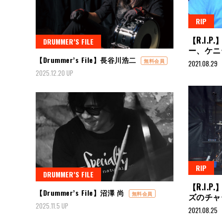
RIP
【R.I.
DRUMMER’S FILE
ー、ケニ
【Drummer’s File】長谷川浩二
無料会員
2021.08.29
2025.12.20 UP
RIP
DRUMMER’S FILE
【R.I.
【Drummer’s File】沼澤 尚
無料会員
ズのチャ
2025.11.5 UP
2021.08.25