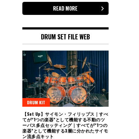
READ MORE
投
稿
の
ペ
DRUM SET FILE WEB
ー
ジ
送
り
DRUM KIT
【Set Up】サイモン・フィリップス｜すべ
てが“1つの楽器”として機能する不動のツ
ーバス多点セッティング｜すべてが“1つの
楽器”として機能する3層に分かれたサイモ
ン流多点キット