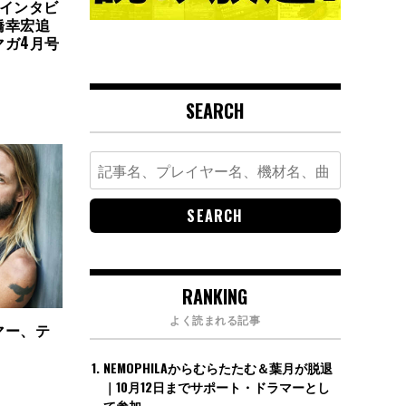
＆インタビ
橋幸宏追
マガ4月号
SEARCH
Search
for:
RANKING
よく読まれる記事
マー、テ
NEMOPHILAからむらたたむ＆葉月が脱退
｜10月12日までサポート・ドラマーとし
て参加