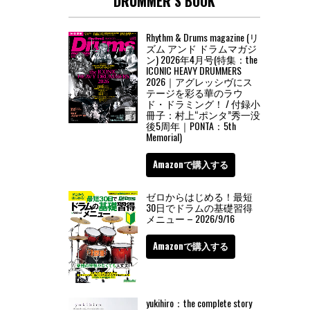
DRUMMER’S BOOK
Rhythm & Drums magazine (リ
ズム アンド ドラムマガジ
ン) 2026年4月号(特集：the
ICONIC HEAVY DRUMMERS
2026｜アグレッシヴにス
テージを彩る華のラウ
ド・ドラミング！ / 付録小
冊子：村上“ポンタ”秀一没
後5周年｜PONTA：5th
Memorial)
Amazonで購入する
ゼロからはじめる！最短
30日でドラムの基礎習得
メニュー – 2026/9/16
Amazonで購入する
yukihiro：the complete story