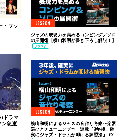
LESSON
ーリー・ワッ
ジャズの表現力を高めるコンピング／ソロ
の展開術【横山和明が書き下ろし解説！】
サブスク
LESSON
トのドラマ
ソン急逝
横山和明によるジャズの音作り考察〜楽器
選びとチューニング〜｜連載『3年後、確
実にジャズ・ドラムが叩ける練習法』 #2