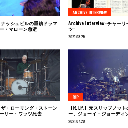
ARCHIVE INTERVIEW
P.】ナッシュビルの重鎮ドラマ
Archive Interview−チャ
ー・マローン急逝
ツ−
2021.08.25
RIP
P.】ザ・ローリング・ストーン
【R.I.P.】元スリップノッ
ーリー・ワッツ死去
ー、ジョーイ・ジョーディ
2021.07.28