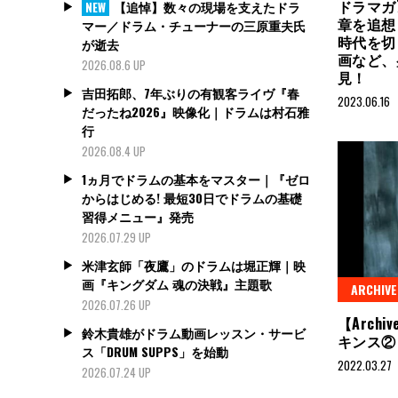
ドラマガ
【追悼】数々の現場を支えたドラ
NEW
章を追想
マー／ドラム・チューナーの三原重夫氏
時代を切
が逝去
画など、
2026.08.6 UP
見！
吉田拓郎、7年ぶりの有観客ライヴ『春
2023.06.16
だったね2026』映像化｜ドラムは村石雅
行
2026.08.4 UP
1ヵ月でドラムの基本をマスター｜『ゼロ
からはじめる! 最短30日でドラムの基礎
習得メニュー』発売
2026.07.29 UP
米津玄師「夜鷹」のドラムは堀正輝｜映
画『キングダム 魂の決戦』主題歌
ARCHIVE
2026.07.26 UP
【Archi
鈴木貴雄がドラム動画レッスン・サービ
キンス②
ス「DRUM SUPPS」を始動
2022.03.27
2026.07.24 UP