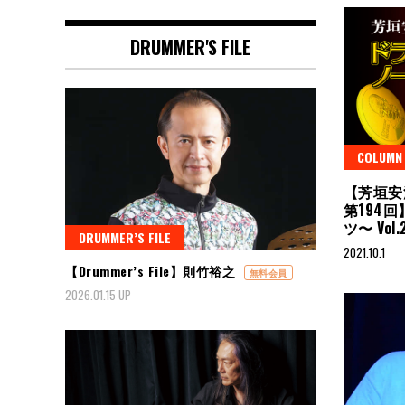
DRUMMER'S FILE
COLUMN
【芳垣安
第194
ツ〜 Vol.
DRUMMER’S FILE
2021.10.1
【Drummer’s File】則竹裕之
無料会員
2026.01.15 UP