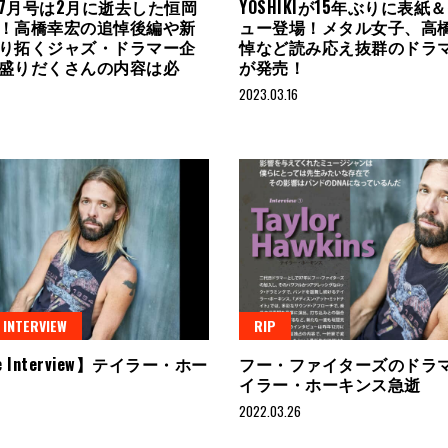
7月号は2月に逝去した恒岡
YOSHIKIが15年ぶりに表紙
！高橋幸宏の追悼後編や新
ュー登場！メタル女子、高
り拓くジャズ・ドラマー企
悼など読み応え抜群のドラ
盛りだくさんの内容は必
が発売！
2023.03.16
 INTERVIEW
RIP
ve Interview】テイラー・ホー
フー・ファイターズのドラ
イラー・ホーキンス急逝
2022.03.26