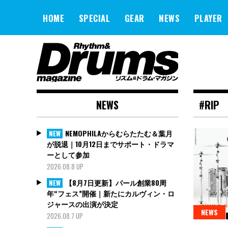
Skip
to
HOME
SPECIAL
GEAR
NEWS
PLAYER
content
NEWS
#RIP
NEMOPHILAからむらたたむ＆葉月
NEW
が脱退｜10月12日までサポート・ドラマ
ーとして参加
2026.08.8 UP
【8月7日更新】パール創業80周
NEW
年“フェス”開催｜新たにカルヴィン・ロ
ジャースの出演が決定
NEWS
2026.08.7 UP