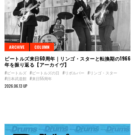
ARCHIVE
COLUMN
ビートルズ来日60周年｜リンゴ・スターと転換期の1966
年を振り返る【アーカイヴ】
#ビートルズ
#ビートルズの日
#リボルバー
#リンゴ・スター
#日本武道館
#来日55周年
2026.06.13 UP