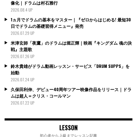
像化｜ドラムは村石雅行
2026.08.4 UP
1ヵ月でドラムの基本をマスター｜『ゼロからはじめる! 最短30
日でドラムの基礎習得メニュー』発売
2026.07.29 UP
米津玄師「夜鷹」のドラムは堀正輝｜映画『キングダム 魂の決
戦』主題歌
2026.07.26 UP
鈴木貴雄がドラム動画レッスン・サービス「DRUM SUPPS」を
始動
2026.07.24 UP
久保田利伸、デビュー40周年ツアー映像作品をリリース｜ドラ
ムは超人＝クリス・コールマン
2026.07.22 UP
LESSON
初心者から上級までレッスン記事