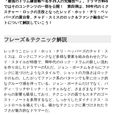
『最強のドラム練習帳〜名手25人の究極技〜』。ドラマガWeb
ではそのコンテンツの一部を公開！ 第四弾は、90年代のミク
スチャー・ロックの主役となったレッド・ホット・チリ・ペッ
パーズの屋台骨、チャド・スミスのロック＆ファンク融合ビー
トについて解説していこう！
フレーズ＆テクニック解説
レッチリことレッド・ホット・チリ・ペッパーズのチャド・ス
ミスは、ロックにファンクなど多様な要素を組み合わせたプレ
イ・スタイルが特徴で、90年代のロック・ドラムの新しい流れ
を作り出したドラマーの1人だ。ジョン・ボーナムをさらにファ
ンクに近づけたようなスタイルで、ショットの力強さはロック
そのもの。したがってファンク系のパターンでも常にロック的
なグルーヴ感を伴っている。ジョン・ボーナムだけでなく、バ
ディ・リッチやミッチ・ミッチェルなど、さまざまなドラマー
からの影響も吸収しており、テクニックの面でもスネアのゴー
スト・ノートを多用するなど、しっかりしたダイナミクス・コ
ントロールを備えている。確かなテクニックに裏づけされたラ
フさが魅力的なドラマーだ。