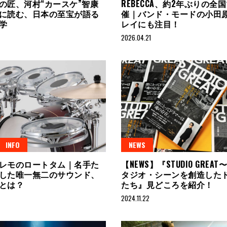
の匠、河村“カースケ”智康
REBECCA、約2年ぶりの全
に読む、日本の至宝が語る
催｜バンド・モードの小田原
学
レイにも注目！
2026.04.21
INFO
NEWS
レモのロートタム｜名手た
【NEWS】『STUDIO GREA
した唯一無二のサウンド、
タジオ・シーンを創造した
とは？
たち』見どころを紹介！
2024.11.22