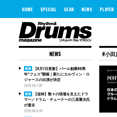
Skip
to
HOME
SPECIAL
GEAR
NEWS
PLAYER
content
NEWS
#小田
【8月7日更新】パール創業80周
NEW
年“フェス”開催｜新たにカルヴィン・ロ
ジャースの出演が決定
2026.08.7 UP
【追悼】数々の現場を支えたドラ
NEW
マー／ドラム・チューナーの三原重夫氏
が逝去
2026.08.6 UP