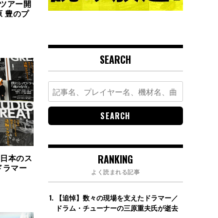
国ツアー開
 豊のプ
SEARCH
Search
for:
RANKING
T〜日本のス
ドラマー
よく読まれる記事
【追悼】数々の現場を支えたドラマー／
ドラム・チューナーの三原重夫氏が逝去