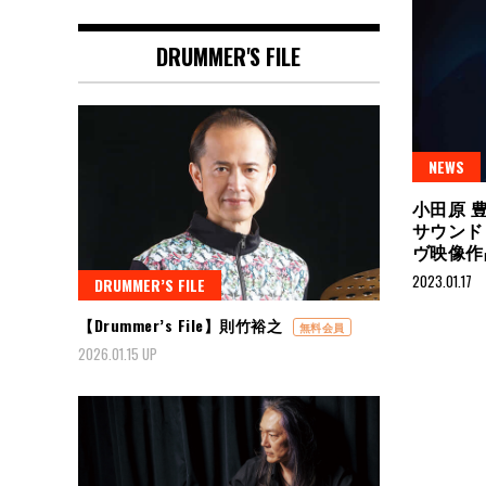
DRUMMER'S FILE
NEWS
小田原 
サウンド
ヴ映像作
2023.01.17
DRUMMER’S FILE
【Drummer’s File】則竹裕之
無料会員
2026.01.15 UP