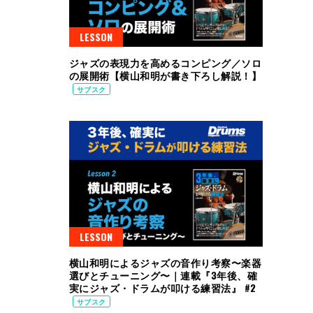
LESSON
ジャズの表現力を高めるコンピング／ソロ
の展開術【横山和明が書き下ろし解説！】
サブスク
LESSON
横山和明によるジャズの音作り考察〜楽器
選びとチューニング〜｜連載『3年後、確
実にジャズ・ドラムが叩ける練習法』 #2
サブスク