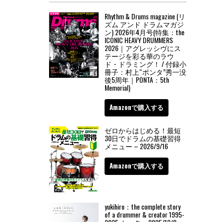
Rhythm & Drums magazine (リ
ズム アンド ドラムマガジ
ン) 2026年4月号(特集：the
ICONIC HEAVY DRUMMERS
2026｜アグレッシヴにス
テージを彩る華のラウ
ド・ドラミング！ / 付録小
冊子：村上“ポンタ”秀一没
後5周年｜PONTA：5th
Memorial)
Amazonで購入する
ゼロからはじめる！最短
30日でドラムの基礎習得
メニュー – 2026/9/16
Amazonで購入する
yukihiro：the complete story
of a drummer & creator 1995-