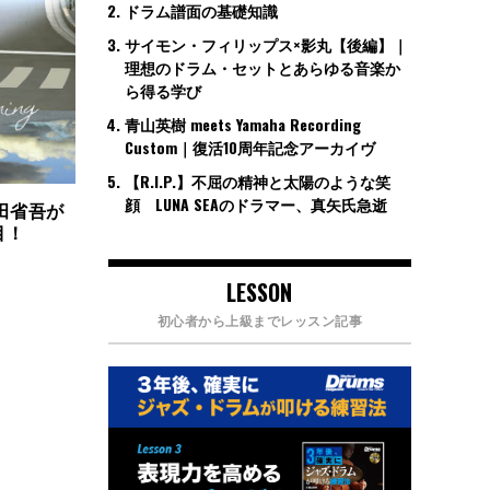
ドラム譜面の基礎知識
サイモン・フィリップス×影丸【後編】｜
理想のドラム・セットとあらゆる音楽か
ら得る学び
青山英樹 meets Yamaha Recording
Custom｜復活10周年記念アーカイヴ
【R.I.P.】不屈の精神と太陽のような笑
顔 LUNA SEAのドラマー、真矢氏急逝
田省吾が
目！
LESSON
初心者から上級までレッスン記事