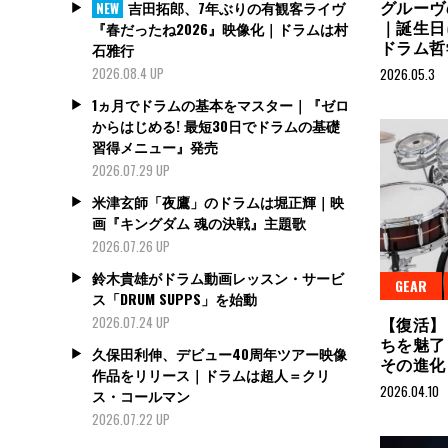
グルーヴ
吉田拓郎、7年ぶりの有観客ライヴ
NEW
｜誕生日
『春だったね2026』映像化｜ドラムは村
ドラム哲
石雅行
2026.08.4 UP
2026.05.3
1ヵ月でドラムの基本をマスター｜『ゼロ
からはじめる! 最短30日でドラムの基礎
習得メニュー』発売
2026.07.29 UP
米津玄師「夜鷹」のドラムは堀正輝｜映
画『キングダム 魂の決戦』主題歌
2026.07.26 UP
鈴木貴雄がドラム動画レッスン・サービ
GEAR
ス「DRUM SUPPS」を始動
【復活】
2026.07.24 UP
ちを魅了
久保田利伸、デビュー40周年ツアー映像
その進化
作品をリリース｜ドラムは超人＝クリ
2026.04.10
ス・コールマン
2026.07.22 UP