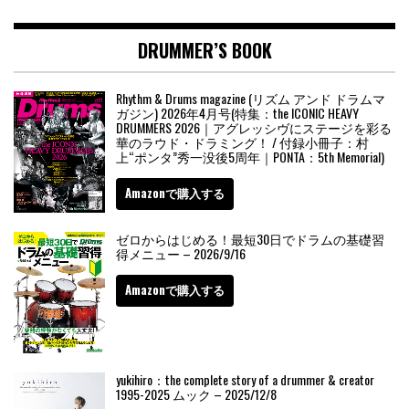
DRUMMER’S BOOK
Rhythm & Drums magazine (リズム アンド ドラムマ
ガジン) 2026年4月号(特集：the ICONIC HEAVY
DRUMMERS 2026｜アグレッシヴにステージを彩る
華のラウド・ドラミング！ / 付録小冊子：村
上“ポンタ”秀一没後5周年｜PONTA：5th Memorial)
Amazonで購入する
ゼロからはじめる！最短30日でドラムの基礎習
得メニュー – 2026/9/16
Amazonで購入する
yukihiro：the complete story of a drummer & creator
1995-2025 ムック – 2025/12/8