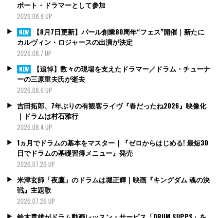
ポート・ドラマーとして参加
2026.08.8 UP
【8月7日更新】パール創業80周年“フェス”開催｜新たに
NEW
カルヴィン・ロジャースの出演が決定
2026.08.7 UP
【追悼】数々の現場を支えたドラマー／ドラム・チューナ
NEW
ーの三原重夫氏が逝去
2026.08.6 UP
吉田拓郎、7年ぶりの有観客ライヴ『春だったね2026』映像化
｜ドラムは村石雅行
2026.08.4 UP
1ヵ月でドラムの基本をマスター｜『ゼロからはじめる! 最短30
日でドラムの基礎習得メニュー』発売
2026.07.29 UP
米津玄師「夜鷹」のドラムは堀正輝｜映画『キングダム 魂の決
戦』主題歌
2026.07.26 UP
鈴木貴雄がドラム動画レッスン・サービス「DRUM SUPPS」を