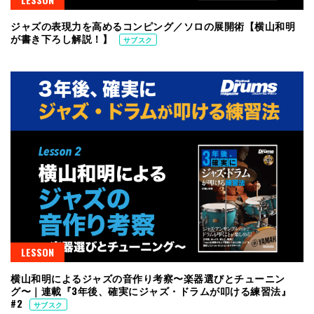
ジャズの表現力を高めるコンピング／ソロの展開術【横山和明
が書き下ろし解説！】
サブスク
LESSON
横山和明によるジャズの音作り考察〜楽器選びとチューニン
グ〜｜連載『3年後、確実にジャズ・ドラムが叩ける練習法』
#2
サブスク