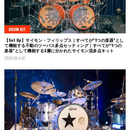
DRUM KIT
【Set Up】サイモン・フィリップス｜すべてが“1つの楽器”とし
て機能する不動のツーバス多点セッティング｜すべてが“1つの
楽器”として機能する3層に分かれたサイモン流多点キット
2026.08.4 UP