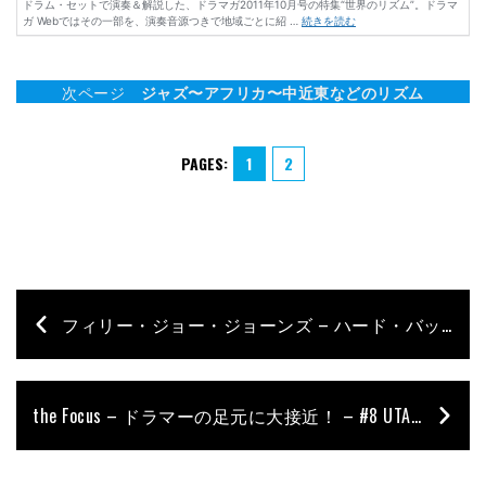
次ページ
ジャズ〜アフリカ〜中近東などのリズム
PAGES:
1
2
フィリー・ジョー・ジョーンズ – ハード・バップ屈指のModern Jazz Drummer –
the Focus – ドラマーの足元に大接近！ – #8 UTA［NOISEMAKER］