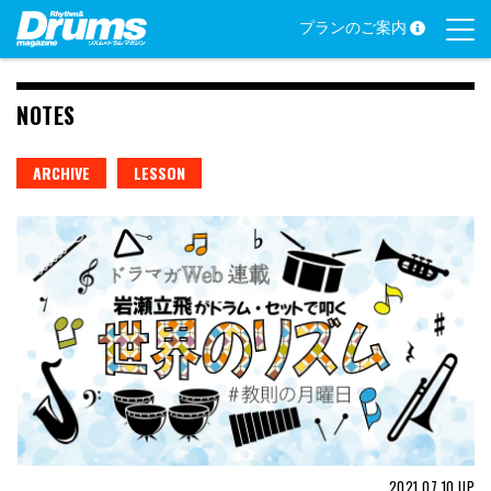
Skip
プランのご案内
to
content
NOTES
ARCHIVE
LESSON
2021.07.10
UP