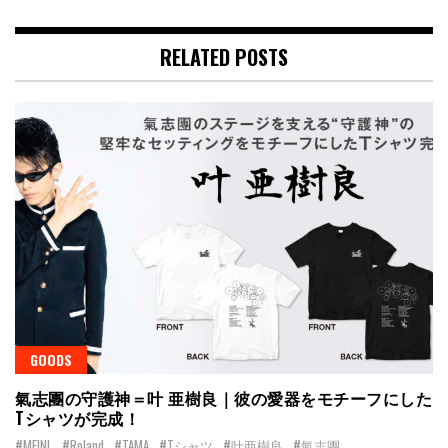
RELATED POSTS
GOODS
氣志團の守護神＝叶 亜樹良｜彼の愛器をモチーフにした
Tシャツが完成！
#MEINL
#Roland
#TAMA
#Tシャツ
#叶亜樹良
#氣志團