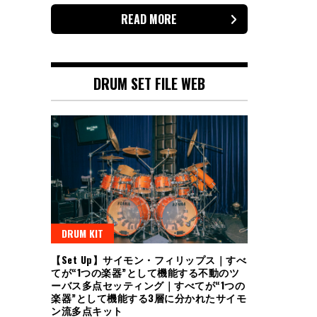
READ MORE
投
稿
の
DRUM SET FILE WEB
ペ
ー
ジ
送
り
DRUM KIT
【Set Up】サイモン・フィリップス｜すべ
てが“1つの楽器”として機能する不動のツ
ーバス多点セッティング｜すべてが“1つの
楽器”として機能する3層に分かれたサイモ
ン流多点キット