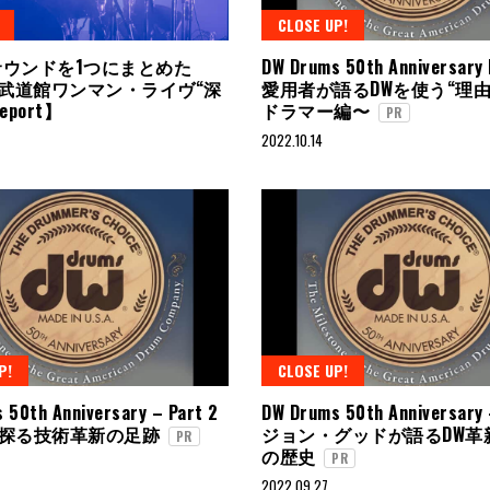
CLOSE UP!
がサウンドを1つにまとめた
DW Drums 50th Anniversary 
yの武道館ワンマン・ライヴ“深
愛用者が語るDWを使う“理由
port】
ドラマー編〜
PR
2022.10.14
P!
CLOSE UP!
 50th Anniversary – Part 2
DW Drums 50th Anniversary 
探る技術革新の足跡
ジョン・グッドが語るDW革
PR
の歴史
PR
2022.09.27