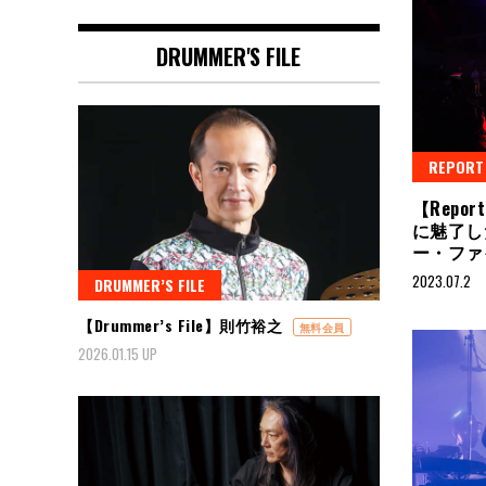
DRUMMER'S FILE
REPORT
【Repo
に魅了した“
ー・ファ
2023.07.2
DRUMMER’S FILE
【Drummer’s File】則竹裕之
無料会員
2026.01.15 UP