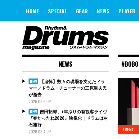
Skip
to
HOME
SPECIAL
GEAR
NEWS
PLAYER
content
NEWS
#BOBO
【追悼】数々の現場を支えたドラ
NEW
マー／ドラム・チューナーの三原重夫氏
が逝去
2026.08.6 UP
吉田拓郎、7年ぶりの有観客ライヴ
NEW
『春だったね2026』映像化｜ドラムは村
石雅行
EVENT
2026.08.4 UP