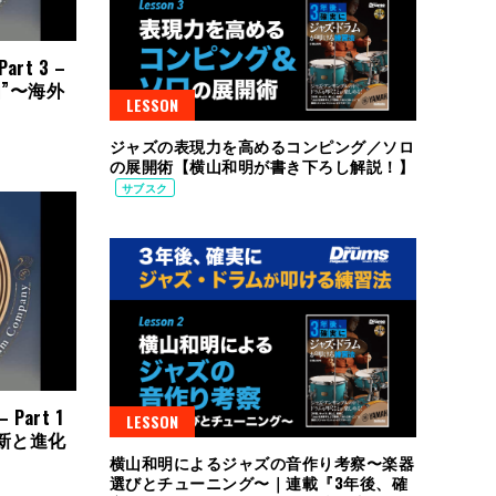
Part 3 –
”〜海外
LESSON
ジャズの表現力を高めるコンピング／ソロ
の展開術【横山和明が書き下ろし解説！】
サブスク
– Part 1
LESSON
新と進化
横山和明によるジャズの音作り考察〜楽器
選びとチューニング〜｜連載『3年後、確