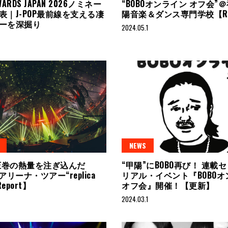
AWARDS JAPAN 2026ノミネー
“BOBOオンライン オフ会”
表｜J-POP最前線を支える凄
陽音楽＆ダンス専門学校【Re
ーを深掘り
2024.05.1
NEWS
が圧巻の熱量を注ぎ込んだ
“甲陽”にBOBO再び！ 連載
のアリーナ・ツアー“replica
リアル・イベント『BOBO
Report】
オフ会』開催！【更新】
2024.03.1