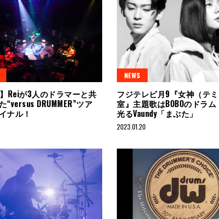
NEWS
rt】Reiが3人のドラマーと共
フジテレビ月9『女神（テ
versus DRUMMER”ツア
室』主題歌はBOBOのドラ
イナル！
光るVaundy「まぶた」
2023.01.20