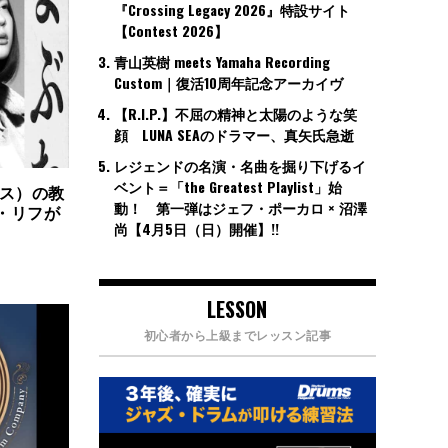
『Crossing Legacy 2026』特設サイト
【Contest 2026】
青山英樹 meets Yamaha Recording
Custom｜復活10周年記念アーカイヴ
【R.I.P.】不屈の精神と太陽のような笑
顔 LUNA SEAのドラマー、真矢氏急逝
レジェンドの名演・名曲を掘り下げるイ
ベント＝「the Greatest Playlist」始
ミス）の教
動！ 第一弾はジェフ・ポーカロ × 沼澤
ム・リフが
尚【4月5日（日）開催】!!
LESSON
初心者から上級までレッスン記事