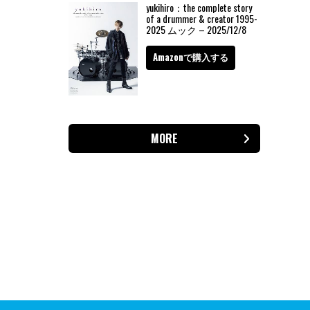
yukihiro：the complete story
of a drummer & creator 1995-
2025 ムック – 2025/12/8
Amazonで購入する
MORE