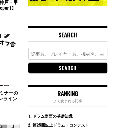
＠神戸・甲
port】
SEARCH
Search
for:
RANKING
セミナーの
オンライン
よく読まれる記事
ドラム譜面の基礎知識
第25回誌上ドラム・コンテスト