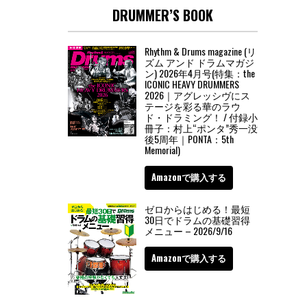
DRUMMER’S BOOK
Rhythm & Drums magazine (リ
ズム アンド ドラムマガジ
ン) 2026年4月号(特集：the
ICONIC HEAVY DRUMMERS
2026｜アグレッシヴにス
テージを彩る華のラウ
ド・ドラミング！ / 付録小
冊子：村上“ポンタ”秀一没
後5周年｜PONTA：5th
Memorial)
Amazonで購入する
ゼロからはじめる！最短
30日でドラムの基礎習得
メニュー – 2026/9/16
Amazonで購入する