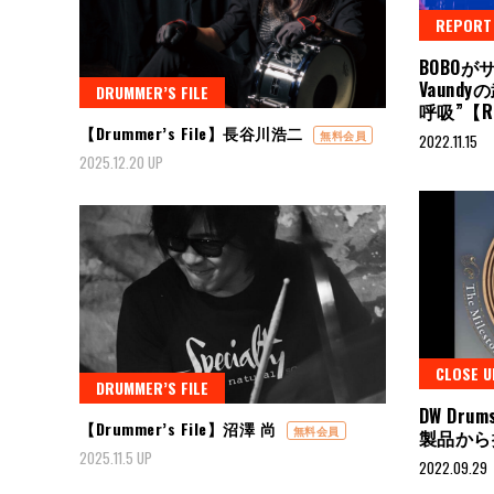
REPORT
BOBO
Vaund
DRUMMER’S FILE
呼吸”【Re
【Drummer’s File】長谷川浩二
無料会員
2022.11.15
2025.12.20 UP
CLOSE U
DRUMMER’S FILE
DW Drums
【Drummer’s File】沼澤 尚
無料会員
製品から
2025.11.5 UP
2022.09.29