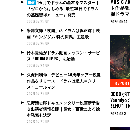
MUSIC 
1ヵ月でドラムの基本をマスター｜
NEW
ト作品発
『ゼロからはじめる! 最短30日でドラム
腕ドラマ
の基礎習得メニュー』発売
2026.07.29 UP
2026.05.14
米津玄師「夜鷹」のドラムは堀正輝｜映
画『キングダム 魂の決戦』主題歌
2026.07.26 UP
鈴木貴雄がドラム動画レッスン・サービ
ス「DRUM SUPPS」を始動
2026.07.24 UP
久保田利伸、デビュー40周年ツアー映像
作品をリリース｜ドラムは超人＝クリ
REPORT
ス・コールマン
BOBO
2026.07.22 UP
Vaundy
忌野清志郎ドキュメンタリー映画新予告
ZERO”【
＆出演者情報公開｜長女・百世による絵
2024.03.3
本発売も決定
2026.07.22 UP