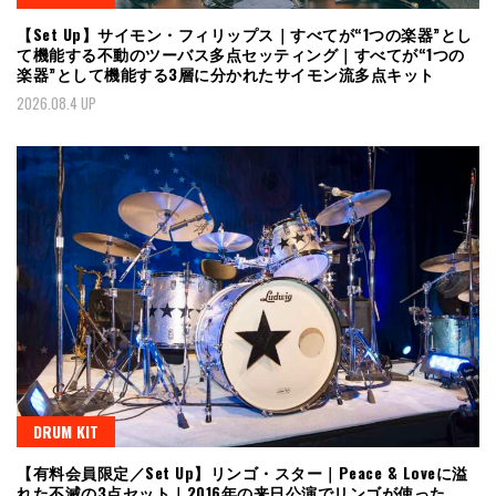
【Set Up】サイモン・フィリップス｜すべてが“1つの楽器”とし
て機能する不動のツーバス多点セッティング｜すべてが“1つの
楽器”として機能する3層に分かれたサイモン流多点キット
2026.08.4 UP
DRUM KIT
【有料会員限定／Set Up】リンゴ・スター｜Peace & Loveに溢
れた不滅の3点セット｜2016年の来日公演でリンゴが使った