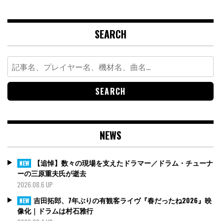
SEARCH
Search
for:
NEWS
【追悼】数々の現場を支えたドラマー／ドラム・チューナ
NEW
ーの三原重夫氏が逝去
2026.08.6 UP
吉田拓郎、7年ぶりの有観客ライヴ『春だったね2026』映
NEW
像化｜ドラムは村石雅行