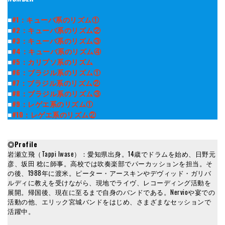
■
#1：キューバ系のリズム①
■
#2：キューバ系のリズム②
■
#3：キューバ系のリズム③
■
#4：キューバ系のリズム④
■
#5：カリプソ系のリズム
■
#6：ブラジル系のリズム①
■
#7：ブラジル系のリズム②
■
#8：ブラジル系のリズム③
■
#9：レゲエ系のリズム①
■
#10：レゲエ系のリズム②
◎Profile
岩瀬立飛（Tappi Iwase）：愛知県出身。14歳でドラムを始め、日野元
彦、坂田 稔に師事。高校では吹奏楽部でパーカッションを担当。そ
の後、1988年に渡米。ピーター・アースキンやデヴィッド・ガリバ
ルディに教えを受けながら、現地でライヴ、レコーディング活動を
展開。帰国後、現在に至るまで自身のバンドである。Nervioや宴での
活動の他、エリック宮城バンドをはじめ、さまざまなセッションで
活躍中。