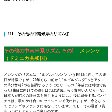
#11 その他の中南米系のリズム①
その他の中南米系リズム その1
–
メレンゲ
（ドミニカ共和国）
メレンゲのリズムは、“ルグルグルン”という1拍目に向けての連
打が特徴ですが、20年ぐらい前から“ルグルグルグ”っとアタマ
の16分音符2つを強調するようになり、その10年後には特徴であ
った1曲目に向けての運行はほぼ消滅。もう古臭いんだろうな、
日本人が昭和の評囲気を感じるように……。後に紹介するバンビ
チェは、歌のかけ合いのセクションで使われますが、今となっ
てはソンゴやファンクにもなっています。でも、その混ざり具
合いがなんともカッコ良いのです。