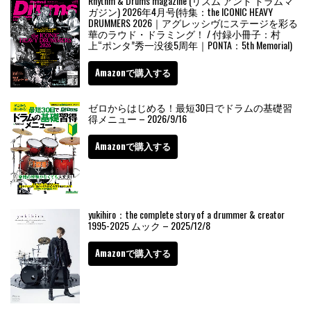
Rhythm & Drums magazine (リズム アンド ドラムマ
ガジン) 2026年4月号(特集：the ICONIC HEAVY
DRUMMERS 2026｜アグレッシヴにステージを彩る
華のラウド・ドラミング！ / 付録小冊子：村
上“ポンタ”秀一没後5周年｜PONTA：5th Memorial)
Amazonで購入する
ゼロからはじめる！最短30日でドラムの基礎習
得メニュー – 2026/9/16
Amazonで購入する
yukihiro：the complete story of a drummer & creator
1995-2025 ムック – 2025/12/8
Amazonで購入する