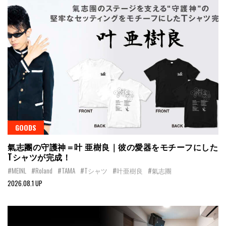
GOODS
氣志團の守護神＝叶 亜樹良｜彼の愛器をモチーフにした
Tシャツが完成！
#MEINL
#Roland
#TAMA
#Tシャツ
#叶亜樹良
#氣志團
2026.08.1 UP