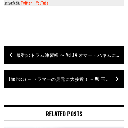
岩瀬立飛
Twitter
YouTube
最強のドラム練習帳 〜 Vol.14 オマー・ハキムに学ぶダイナミクス・コントロール
the Focus – ドラマーの足元に大接近！ – #6 玉田豊夢
RELATED POSTS