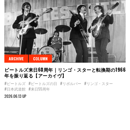
ARCHIVE
COLUMN
ビートルズ来日60周年｜リンゴ・スターと転換期の1966
年を振り返る【アーカイヴ】
#ビートルズ
#ビートルズの日
#リボルバー
#リンゴ・スター
#日本武道館
#来日55周年
2026.06.13 UP