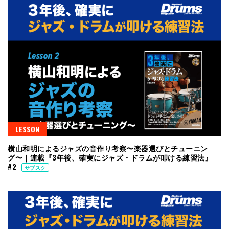
LESSON
横山和明によるジャズの音作り考察〜楽器選びとチューニン
グ〜｜連載『3年後、確実にジャズ・ドラムが叩ける練習法』
#2
サブスク