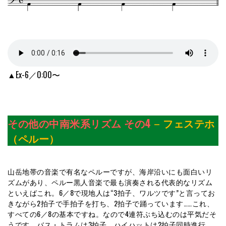
▲Ex-6／0:00〜
その他の中南米系リズム その4
–
フェステホ
（ペルー）
山岳地帯の音楽で有名なペルーですが、海岸沿いにも面白いリ
ズムがあり、ペルー黒人音楽で最も演奏される代表的なリズム
といえばこれ。6／8で現地人は“3拍子、ワルツです”と言ってお
きながら2拍子で手拍子を打ち、2拍子で踊っています……これ、
すべての6／8の基本ですね。なので4連符ぶち込むのは平気だそ
うです。バス・トラムは3拍子、ハイハットは2拍子同時進行。