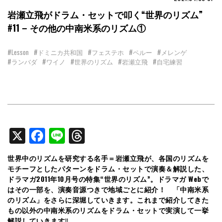
岩瀬立飛がドラム・セットで叩く“世界のリズム”
#11 – その他の中南米系のリズム①
#Lesson
#ドミニカ共和国
#フェステホ
#ペルー
#メレンゲ
#ランバダ
#ワイノ
#世界のリズム
#岩瀬立飛
#自宅練習
X
Facebook
Line
Threads
世界中のリズムを研究する名手＝岩瀬立飛が、各国のリズムを
モチーフとしたパターンをドラム・セットで演奏＆解説した、
ドラマガ2011年10月号の特集“世界のリズム”。ドラマガ Webで
はその一部を、演奏音源つきで地域ごとに紹介！ 「中南米系
のリズム」をさらに深堀していきます。これまで紹介してきた
もの以外の中南米系のリズムをドラム・セットで実演して一挙
解説していきます
‼︎