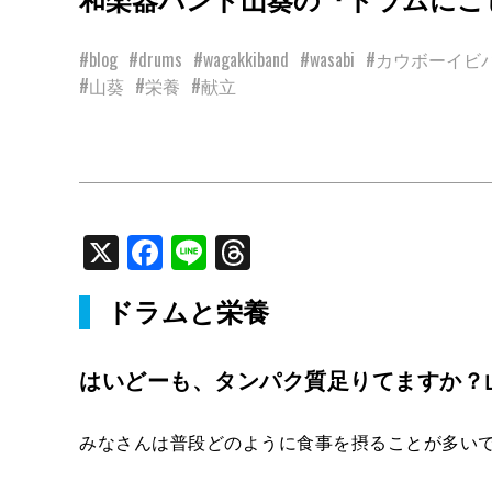
#blog
#drums
#wagakkiband
#wasabi
#カウボーイビ
#山葵
#栄養
#献立
X
Facebook
Line
Threads
ドラムと栄養
はいどーも、タンパク質足りてますか？
みなさんは普段どのように食事を摂ることが多い