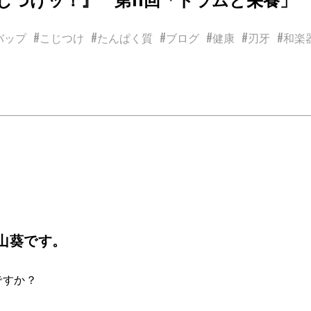
バップ
#こじつけ
#たんぱく質
#ブログ
#健康
#刃牙
#和楽
山葵です。
ですか？