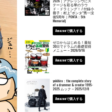
2026｜アグレッシヴにス
テージを彩る華のラウ
ド・ドラミング！ / 付録小
冊子：村上“ポンタ”秀一没
後5周年｜PONTA：5th
Memorial)
Amazonで購入する
ゼロからはじめる！最短
30日でドラムの基礎習得
メニュー – 2026/9/16
Amazonで購入する
yukihiro：the complete story
of a drummer & creator 1995-
2025 ムック – 2025/12/8
Amazonで購入する