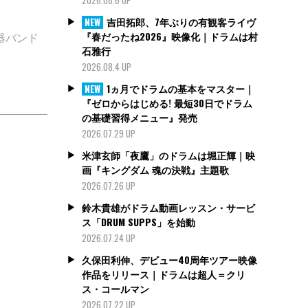
吉田拓郎、7年ぶりの有観客ライヴ
NEW
『春だったね2026』映像化｜ドラムは村
器バンド
石雅行
2026.08.4 UP
1ヵ月でドラムの基本をマスター｜
NEW
『ゼロからはじめる! 最短30日でドラム
の基礎習得メニュー』発売
2026.07.29 UP
米津玄師「夜鷹」のドラムは堀正輝｜映
画『キングダム 魂の決戦』主題歌
2026.07.26 UP
鈴木貴雄がドラム動画レッスン・サービ
ス「DRUM SUPPS」を始動
2026.07.24 UP
久保田利伸、デビュー40周年ツアー映像
作品をリリース｜ドラムは超人＝クリ
ス・コールマン
2026.07.22 UP