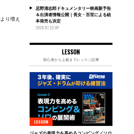
忌野清志郎ドキュメンタリー映画新予告
＆出演者情報公開｜長女・百世による絵
がより増え
本発売も決定
2026.07.22 UP
LESSON
初心者から上級までレッスン記事
LESSON
ジャズの表現力を高めるコンピング／ソロ