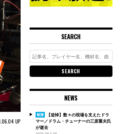
SEARCH
Search
for:
NEWS
【追悼】数々の現場を支えたドラ
NEW
マー／ドラム・チューナーの三原重夫氏
.06.04
UP
が逝去
2026.08.6 UP