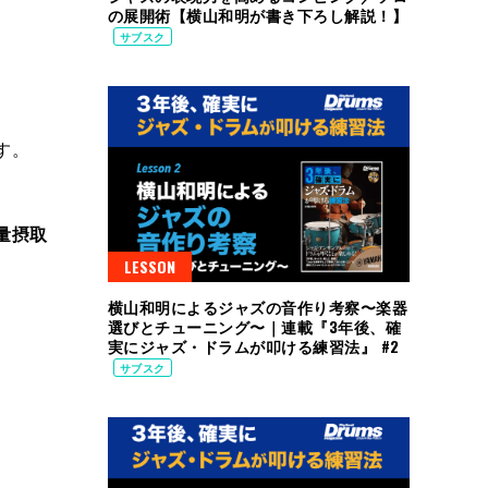
の展開術【横山和明が書き下ろし解説！】
サブスク
す。
量摂取
LESSON
横山和明によるジャズの音作り考察〜楽器
選びとチューニング〜｜連載『3年後、確
実にジャズ・ドラムが叩ける練習法』 #2
サブスク