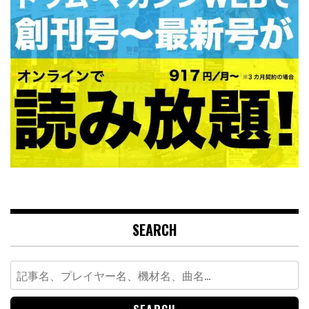
SEARCH
Search
for: