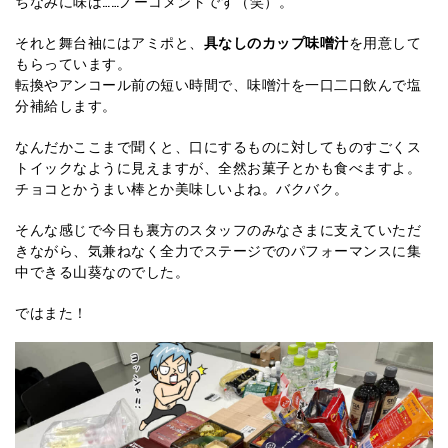
ちなみに味は……ノーコメントです（笑）。
それと舞台袖にはアミポと、
具なしのカップ味噌汁
を用意して
もらっています。
転換やアンコール前の短い時間で、味噌汁を一口二口飲んで塩
分補給します。
なんだかここまで聞くと、口にするものに対してものすごくス
トイックなように見えますが、全然お菓子とかも食べますよ。
チョコとかうまい棒とか美味しいよね。バクバク。
そんな感じで今日も裏方のスタッフのみなさまに支えていただ
きながら、気兼ねなく全力でステージでのパフォーマンスに集
中できる山葵なのでした。
ではまた！