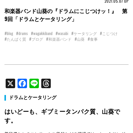
2021.05.07
UP
和楽器バンド山葵の『ドラムにこじつけッ！』 第
9回「ドラムとケータリング」
#blog
#drums
#wagakkiband
#wasabi
#ケータリング
#こじつけ
#たんぱく質
#ブログ
#和楽器バンド
#山葵
#食事
X
Facebook
Line
Threads
ドラムとケータリング
はいどーも、ギブミータンパク質、山葵で
す。