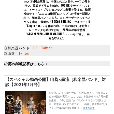
わさび●岡山県育ち。中国人の父と日中ハーフの母を
持つ。15歳でドラムを始め、YOSHIKIやチャド・スミ
ス、トーマス・プリジェンなどに影響を受ける。動画
投稿サイト“ニコニコ動画”にアップした演奏が話題と
なり、和楽器バンドに加入。コンポーザーとしてもス
キルを磨き、最新作『TOKYO SINGING』ではリード曲
「Singin’ for…」を作詞作曲。中学の頃からは筋力ト
レーニングも続けており、2020年の年末特番
「SASUKE2020～NINJA WARRIOR～」へも出場し、話
題を呼んだ。
◎和楽器バンド
HP
Twitter
◎山葵
Twitter
山葵の関連記事はこちら！