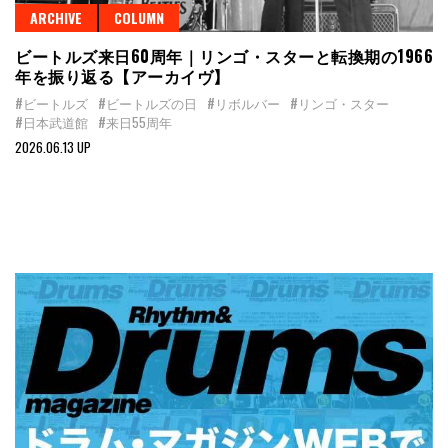
ARCHIVE
COLUMN
ビートルズ来日60周年｜リンゴ・スターと転換期の1966
年を振り返る【アーカイヴ】
#ビートルズ
#ビートルズの日
#リボルバー
#リンゴ・スター
#日本武道館
#来日55周年
2026.06.13 UP