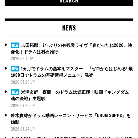
NEWS
吉田拓郎、7年ぶりの有観客ライヴ『春だったね2026』映
NEW
像化｜ドラムは村石雅行
2026.08.4 UP
1ヵ月でドラムの基本をマスター｜『ゼロからはじめる! 最
NEW
短30日でドラムの基礎習得メニュー』発売
2026.07.29 UP
米津玄師「夜鷹」のドラムは堀正輝｜映画『キングダム
NEW
魂の決戦』主題歌
2026.07.26 UP
鈴木貴雄がドラム動画レッスン・サービス「DRUM SUPPS」を
始動
2026.07.24 UP