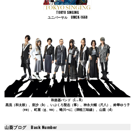
TOKYO SINGING
ユニバーサル UMCK-1668
和楽器バンド
（L→R）
黒流（和太鼓）、亜沙（b）、いぶくろ聖志（箏）、神永大輔（尺八）、鈴華ゆう子
（vo）、町屋（g、vo）、蜷川べに（津軽三味線）、山葵（d）
山葵ブログ Back Number