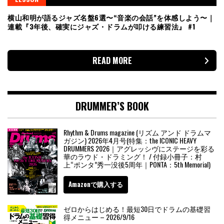
横山和明が語るジャズ名盤6選〜“音楽の会話”を体感しよう〜｜
連載『3年後、確実にジャズ・ドラムが叩ける練習法』 #1
READ MORE
DRUMMER’S BOOK
Rhythm & Drums magazine (リズム アンド ドラムマ
ガジン) 2026年4月号(特集：the ICONIC HEAVY
DRUMMERS 2026｜アグレッシヴにステージを彩る
華のラウド・ドラミング！ / 付録小冊子：村
上“ポンタ”秀一没後5周年｜PONTA：5th Memorial)
Amazonで購入する
ゼロからはじめる！最短30日でドラムの基礎習
得メニュー – 2026/9/16