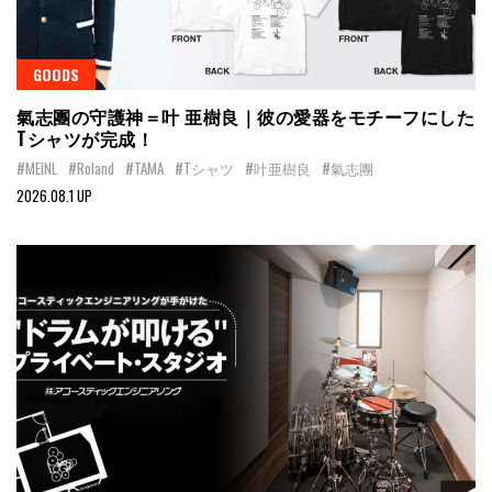
GOODS
氣志團の守護神＝叶 亜樹良｜彼の愛器をモチーフにした
Tシャツが完成！
#MEINL
#Roland
#TAMA
#Tシャツ
#叶亜樹良
#氣志團
2026.08.1 UP