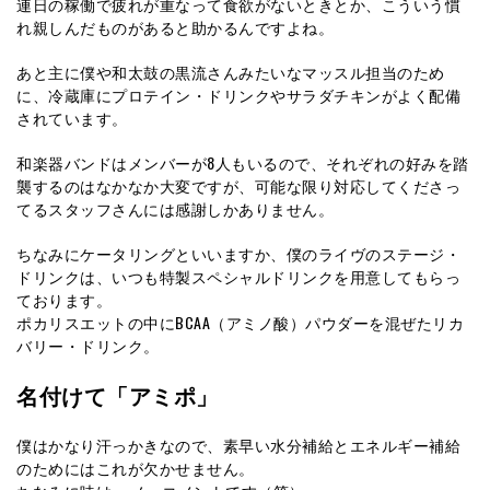
連日の稼働で疲れが重なって食欲がないときとか、こういう慣
れ親しんだものがあると助かるんですよね。
あと主に僕や和太鼓の黒流さんみたいなマッスル担当のため
に、冷蔵庫にプロテイン・ドリンクやサラダチキンがよく配備
されています。
和楽器バンドはメンバーが8人もいるので、それぞれの好みを踏
襲するのはなかなか大変ですが、可能な限り対応してくださっ
てるスタッフさんには感謝しかありません。
ちなみにケータリングといいますか、僕のライヴのステージ・
ドリンクは、いつも特製スペシャルドリンクを用意してもらっ
ております。
ポカリスエットの中にBCAA（アミノ酸）パウダーを混ぜたリカ
バリー・ドリンク。
名付けて「アミポ」
僕はかなり汗っかきなので、素早い水分補給とエネルギー補給
のためにはこれが欠かせません。