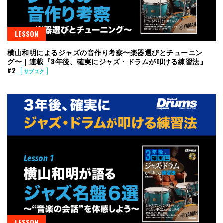
LESSON
横山和明によるジャズの音作り考察〜楽器選びとチューニン
グ〜｜連載『3年後、確実にジャズ・ドラムが叩ける練習法』
#2
サブスク
LESSON