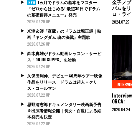
金子ノブ
1ヵ月でドラムの基本をマスター｜
NEW
バムをリ
『ゼロからはじめる! 最短30日でドラム
ロ・ライ
の基礎習得メニュー』発売
2026.07.29 UP
2024.07.27
米津玄師「夜鷹」のドラムは堀正輝｜映
画『キングダム 魂の決戦』主題歌
2026.07.26 UP
鈴木貴雄がドラム動画レッスン・サービ
ス「DRUM SUPPS」を始動
2026.07.24 UP
久保田利伸、デビュー40周年ツアー映像
作品をリリース｜ドラムは超人＝クリ
INTERVI
ス・コールマン
Interv
2026.07.22 UP
ORCA］
忌野清志郎ドキュメンタリー映画新予告
2020.04.24
＆出演者情報公開｜長女・百世による絵
本発売も決定
2026.07.22 UP