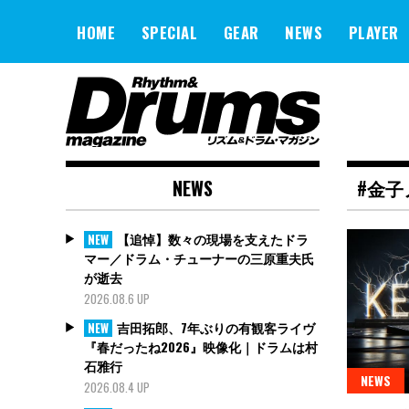
Skip
to
HOME
SPECIAL
GEAR
NEWS
PLAYER
content
NEWS
#金子
【追悼】数々の現場を支えたドラ
NEW
マー／ドラム・チューナーの三原重夫氏
が逝去
2026.08.6 UP
吉田拓郎、7年ぶりの有観客ライヴ
NEW
『春だったね2026』映像化｜ドラムは村
石雅行
NEWS
2026.08.4 UP