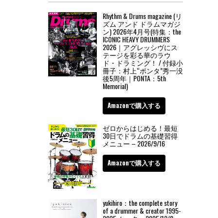
Rhythm & Drums magazine (リ
ズム アンド ドラムマガジ
ン) 2026年4月号(特集：the
ICONIC HEAVY DRUMMERS
2026｜アグレッシヴにス
テージを彩る華のラウ
ド・ドラミング！ / 付録小
冊子：村上“ポンタ”秀一没
後5周年｜PONTA：5th
Memorial)
Amazonで購入する
ゼロからはじめる！最短
30日でドラムの基礎習得
メニュー – 2026/9/16
Amazonで購入する
yukihiro：the complete story
of a drummer & creator 1995-