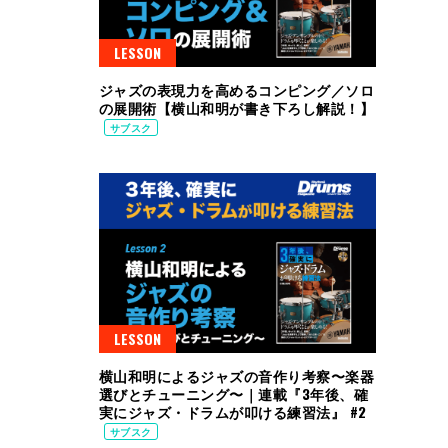
LESSON
ジャズの表現力を高めるコンピング／ソロ
の展開術【横山和明が書き下ろし解説！】
サブスク
LESSON
横山和明によるジャズの音作り考察〜楽器
選びとチューニング〜｜連載『3年後、確
実にジャズ・ドラムが叩ける練習法』 #2
サブスク