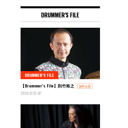
DRUMMER'S FILE
DRUMMER’S FILE
【Drummer’s File】則竹裕之
無料会員
2026.01.15 UP