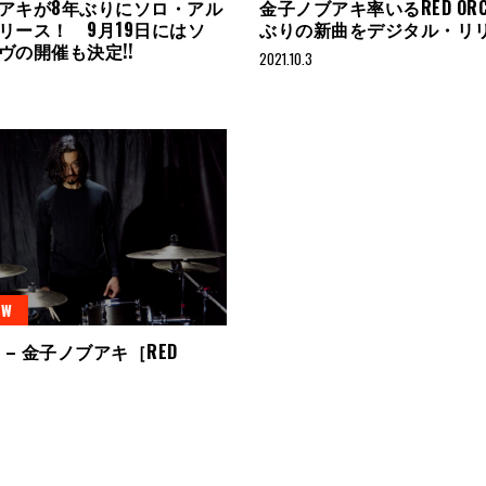
アキが8年ぶりにソロ・アル
金子ノブアキ率いるRED OR
リース！ 9月19日にはソ
ぶりの新曲をデジタル・リ
ヴの開催も決定!!
2021.10.3
EW
iew – 金子ノブアキ［RED