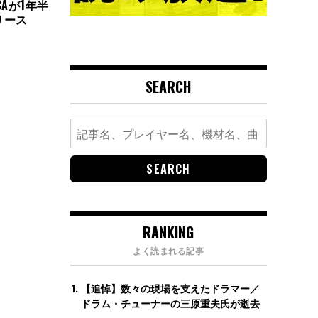
CAが1年半
リース
SEARCH
Search
for:
RANKING
よく読まれる記事
【追悼】数々の現場を支えたドラマー／
ドラム・チューナーの三原重夫氏が逝去