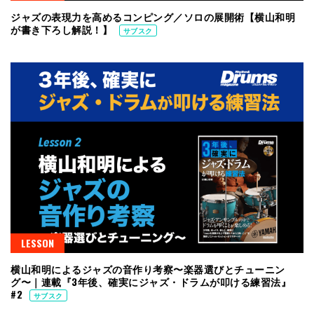
ジャズの表現力を高めるコンピング／ソロの展開術【横山和明
が書き下ろし解説！】
サブスク
LESSON
横山和明によるジャズの音作り考察〜楽器選びとチューニン
グ〜｜連載『3年後、確実にジャズ・ドラムが叩ける練習法』
#2
サブスク