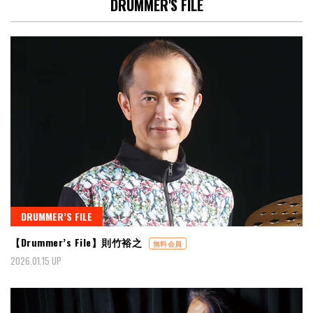
DRUMMER'S FILE
DRUMMER’S FILE
【Drummer’s File】則竹裕之
無料会員
2026.01.15 UP