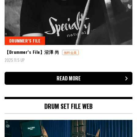
DRUMMER’S FILE
【Drummer’s File】沼澤 尚
無料会員
2025.11.5 UP
READ MORE
DRUM SET FILE WEB