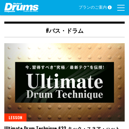
Skip
プランのご案内
to
content
#バス・ドラム
LESSON
Ultimate Drum Technique #32 キック・スネア・ハット