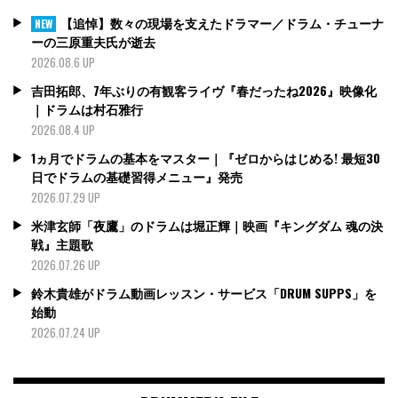
【追悼】数々の現場を支えたドラマー／ドラム・チューナ
NEW
ーの三原重夫氏が逝去
2026.08.6 UP
吉田拓郎、7年ぶりの有観客ライヴ『春だったね2026』映像化
｜ドラムは村石雅行
2026.08.4 UP
1ヵ月でドラムの基本をマスター｜『ゼロからはじめる! 最短30
日でドラムの基礎習得メニュー』発売
2026.07.29 UP
米津玄師「夜鷹」のドラムは堀正輝｜映画『キングダム 魂の決
戦』主題歌
2026.07.26 UP
鈴木貴雄がドラム動画レッスン・サービス「DRUM SUPPS」を
始動
2026.07.24 UP