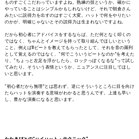
ものすごくこだわっていますよね。熟練の技というか。確かに
やっていることはシンプルかもしれないけど、それで朝倉さん
みたいに説得力を出すのはすごく大変。ハットで何をやりたい
のかが、明確じゃないとその説得力は生まれないですよね。
だから初心者にアドバイスをするならば、ただ何となく叩くの
ではなく、ちゃんとイメージを持って取り組んでほしいという
こと。例えば8ビートを教えてもらったとして、それを音の羅列
として覚えるのではなく、“何でこういうビートなのか”を考えた
り、“ちょっと左足を浮かしたら、ロックっぽくなるな”って試し
てみたり。そういう表情というか、ニュアンスに注目してほし
いと思います。
“初心者だから無理”とは思わず、逆にそういうところに目を向け
たらハットを演奏する意味がわかると思うんです。上達も早い
し、豊かな演奏になると思います。
たたきびとの“
ハイハット・テクニック”