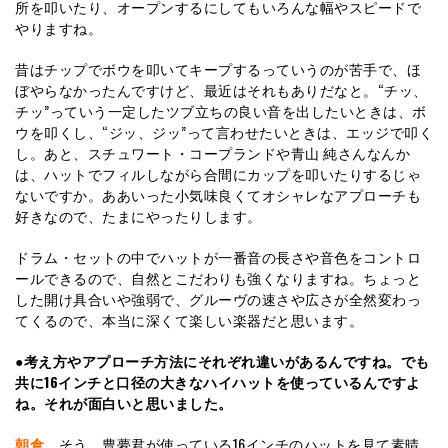
所を叩いたり、オープンするにしてもいろんな幅やスピードで
やりますね。
昔はチップでボウを叩いてキープするっていうのが苦手で、ほ
ぼやらなかったんですけど、最近はそれもありだなと。“チッ、
チッ”っていう一定したツブ立ちの良い音を出したいときは、ボ
ウを叩くし、“ジッ、ジッ”って言わせたいときは、エッジで叩く
し。あと、スチュワート・コープランドや青山 純さんなんか
は、ハットでフィルしながら合間にカップを叩いたりするじゃ
ないですか。ああいった小気味良くてオシャレなアプローチも
好きなので、たまにやったりします。
ドラム・セットの中でハットが一番音の長さや音色をコントロ
ールできるので、自然とこだわりも強くなりますね。ちょっと
した開け具合いや強弱で、グルーヴの速さや広さが全然変わっ
てくるので、本当に深くて楽しい楽器だと思います。
●考え方やアプローチ方法にそれぞれ違いがあるんですね。でも
共に16インチと口径の大きなハイハットを使っているんですよ
ね。それが面白いと思いました。
朝倉
そう、豊夢君が使っている16インチのハットを見て素晴