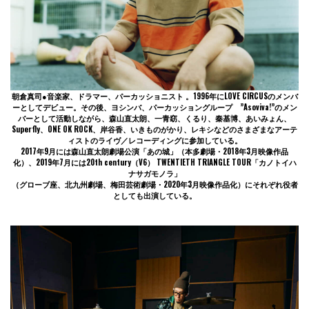
朝倉真司●音楽家、ドラマー、パーカッショニスト 。1996年にLOVE CIRCUSのメンバ
ーとしてデビュー。その後、ヨシンバ、パーカッショングループ ”Asoviva!”のメン
バーとして活動しながら、森山直太朗、一青窈、くるり、秦基博、あいみょん、
Superfly、ONE OK ROCK、岸谷香、いきものがかり、レキシなどのさまざまなアーテ
ィストのライヴ／レコーディングに参加している。
2017年9月には森山直太朗劇場公演「あの城」（本多劇場・2018年3月映像作品
化）、2019年7月には20th century（V6） TWENTIETH TRIANGLE TOUR「カノトイハ
ナサガモノラ」
（グローブ座、北九州劇場、梅田芸術劇場・2020年3月映像作品化）にそれぞれ役者
としても出演している。