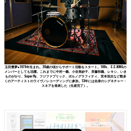
玉田豊夢●1975年生まれ。20歳の頃からサポート活動をスタート。100s、C.C.KINGの
メンバーとしても活躍。これまでに中村一義、小谷美紗子、斉藤和義、レキシ、いき
ものがかり、Superfly、フジファブリック、ポルノグラフィティ、宮本浩次など数多
くのアーティストのライヴ／レコーディングに参加。13年には自身のシグネチャー・
スネアを発表した（生産完了）。