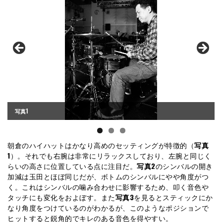
写真1
朝倉のハイハットはかなり高めのセッティングが特徴的（
写真
1
）。それでも右腕は非常にリラックスしており、左腕と同じく
らいの高さに位置している点に注目だ。
写真2
のシンバルの開き
加減は玉田とほぼ同じだが、ボトムのシンバルにやや角度がつ
く。これはシンバルの噛み合わせに影響するため、叩く音色や
タッチにも変化をおよぼす。また
写真3
を見るとスティックにか
なり角度をつけているのがわかるが、このようなポジションで
ヒットすると鋭角的でキレのある音色を得やすい。