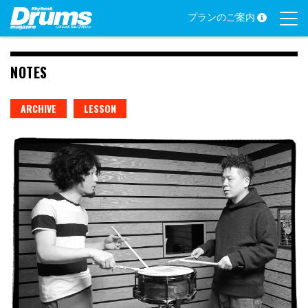
Skip
プランのご案内
to
content
NOTES
ARCHIVE
LESSON