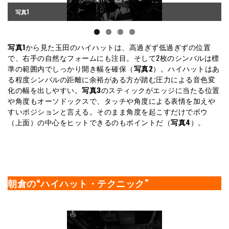
写真1
写真1
から見た玉田のハイハットは、高過ぎず低過ぎずの位置
で、右手の自然なフォームにも注目。そして2枚のシンバルは標
準の範囲内でしっかり開き幅を確保（
写真2
）。ハイハットはあ
る程度シンバルの距離に余裕がある方が踏む圧力による音色変
化の幅を出しやすい。
写真3
のスティックがエッジに当たる位置
や角度もオーソドックスで、タッチや角度による表情を加えや
すいポジションと言える。そのまま角度を起こすだけでボウ
（上面）の中心をヒットできるのもポイントだ（
写真4
）。
朝倉の“ハイハット・テクニック”