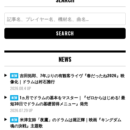
Search
for:
NEWS
吉田拓郎、7年ぶりの有観客ライヴ『春だったね2026』映
NEW
像化｜ドラムは村石雅行
2026.08.4 UP
1ヵ月でドラムの基本をマスター｜『ゼロからはじめる! 最
NEW
短30日でドラムの基礎習得メニュー』発売
2026.07.29 UP
米津玄師「夜鷹」のドラムは堀正輝｜映画『キングダム
NEW
魂の決戦』主題歌