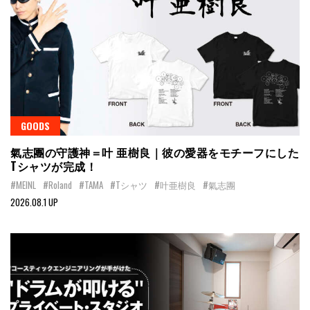
GOODS
氣志團の守護神＝叶 亜樹良｜彼の愛器をモチーフにした
Tシャツが完成！
#MEINL
#Roland
#TAMA
#Tシャツ
#叶亜樹良
#氣志團
2026.08.1 UP