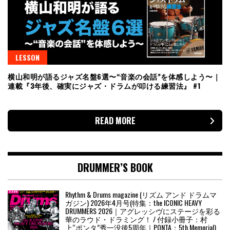
LESSON
横山和明が語るジャズ名盤6選〜“音楽の会話”を体感しよう〜｜
連載『3年後、確実にジャズ・ドラムが叩ける練習法』 #1
READ MORE
DRUMMER’S BOOK
Rhythm & Drums magazine (リズム アンド ドラムマ
ガジン) 2026年4月号(特集：the ICONIC HEAVY
DRUMMERS 2026｜アグレッシヴにステージを彩る
華のラウド・ドラミング！ / 付録小冊子：村
上“ポンタ”秀一没後5周年｜PONTA：5th Memorial)