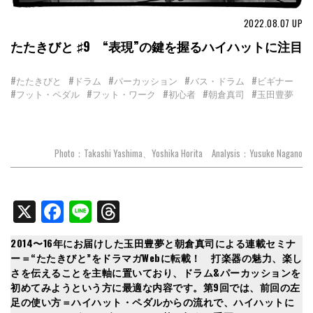
2022.08.07
UP
たたきびと ♯9 “表現”の鍵を握るハイハットに注目
#たたきびと
#ドラム
#パーカッション
#バス・ドラム
#ビギナー
#フット・ペダル
#フット・ワーク
#初心者
#朝倉真司
#玉田豊夢
Photo：Takashi Yashima、Yoshika Horita Analysis：Yusuke Nagano
X
Facebook
Line
Threads
2014〜16年にお届けした玉田豊夢と朝倉真司による連載セミナ
ー＝“たたきびと”
をドラマガWebに転載！
打楽器の魅力、楽し
さを伝えることを主軸に置いており、ドラム&パーカッションを
初めてみようという方に最適な内容です。
第9回では、前回の左
足の使い方＝ハイハット・ペダルからの流れで、ハイハットに