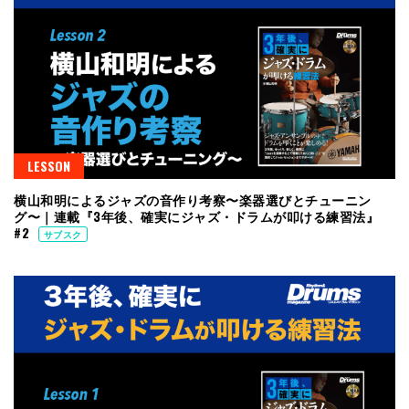
LESSON
横山和明によるジャズの音作り考察〜楽器選びとチューニン
グ〜｜連載『3年後、確実にジャズ・ドラムが叩ける練習法』
#2
サブスク