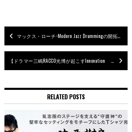
マックス・ローチ−Modern Jazz Drummingの開拓者−
【ドラマー三嶋RACCO光博が起こすInnovation “the RACCO WORKS”】 1st Innovation：Music×Business（後編）
RELATED POSTS