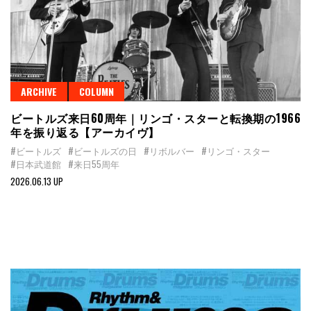
ARCHIVE
COLUMN
ビートルズ来日60周年｜リンゴ・スターと転換期の1966
年を振り返る【アーカイヴ】
#ビートルズ
#ビートルズの日
#リボルバー
#リンゴ・スター
#日本武道館
#来日55周年
2026.06.13 UP