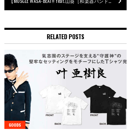
【MUSCLE WASA-BEAT!! feat.山葵［和楽器バンド］】#4−すりぃ「エゴロック」
RELATED POSTS
GOODS