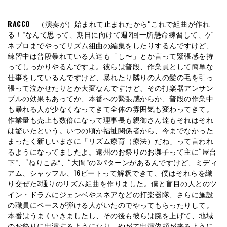
RACCO
（演奏が）始まれて止まれたから“これで組曲が作れ
る！”なんて思って、期日に向けて週2回一所懸命練習して、ゲ
ネプロまでやってリズム組曲の編集をしたりするんですけど、
練習中は普段暴れている人達も「し〜」とか言って緊張感を持
ってしっかりやるんですよ。彼らは普段、作業員として簡単な
仕事をしているんですけど、暴れたり隣りの人の髪の毛を引っ
張って泣かせたりとか大変なんですけど、その打楽器アンサン
ブルの効果もあってか、本番への緊張感からか、普段の作業中
も暴れる人が少なくなってきて全体の雰囲気も変わってきて。
作業量も売上も数倍になって理事長も親御さん達もそれはそれ
は驚いたという。いつの頃か福祉関係者から、今までなかった
まったく新しいまさに「リズム療育（療法）だね」って言われ
るようになってましたよ。遠州のお祭りのお囃子って主に“屋台
下”、“ねりこみ”、“大間”の3パターンがあるんですけど、ミディ
アム、シャッフル、16ビートって解釈できて、僕はそれらを織
り交ぜた3通りのリズム組曲を作りました。僕と盲目の人とのツ
イン・ドラムにジェンベやスネアなどの打楽器隊、さらに施設
の職員にベースが弾ける人がいたのでやってもらったりして。
本番はうまくいきましたし、その後も彼らは腕を上げて、地域
のお祭りに出演するようになり、やがて出演依頼が来るように