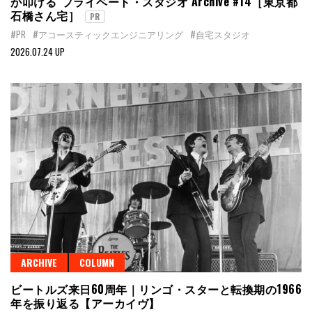
が叩ける”プライベート・スタジオ Archive #14［東京都
石橋さん宅］
PR
#PR
#アコースティックエンジニアリング
#自宅スタジオ
2026.07.24 UP
ARCHIVE
COLUMN
ビートルズ来日60周年｜リンゴ・スターと転換期の1966
年を振り返る【アーカイヴ】