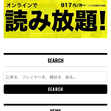
SEARCH
Search
for: