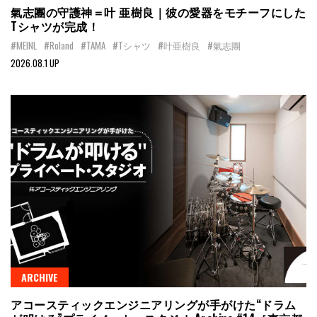
氣志團の守護神＝叶 亜樹良｜彼の愛器をモチーフにした
Tシャツが完成！
#MEINL
#Roland
#TAMA
#Tシャツ
#叶亜樹良
#氣志團
2026.08.1 UP
ARCHIVE
アコースティックエンジニアリングが手がけた“ドラム