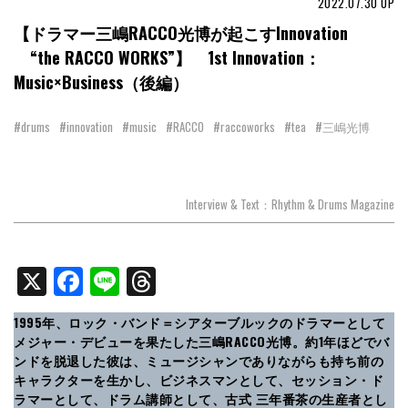
2022.07.30
UP
【ドラマー三嶋RACCO光博が起こすInnovation
“the RACCO WORKS”】 1st Innovation：
Music×Business（後編）
#drums
#innovation
#music
#RACCO
#raccoworks
#tea
#三嶋光博
Interview & Text：Rhythm & Drums Magazine
X
Facebook
Line
Threads
1995年、ロック・バンド＝シアターブルックのドラマーとして
メジャー・デビューを果たした三嶋RACCO光博。約1年ほどでバ
ンドを脱退した彼は、ミュージシャンでありながらも持ち前の
キャラクターを生かし、ビジネスマンとして、セッション・ド
ラマーとして、ドラム講師として、古式 三年番茶の生産者とし