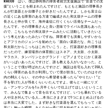
RACCO
はい。僕は静岡県の障害者就労支援施設で“音楽での支
援”ということを頼まれたんですけど、もともと施設の理事長さ
んが打楽器とか出囃子とか好きだったんですよ。しかも富士山
の近くにある障害のある方達で編成された和太鼓チームの理事
長さんと仲が良くて、海外遠征に行くくらい活発なチームだっ
たんです。その理事長さんと良い意味でライバル意識もあった
ので、こちらもその和太鼓チームみたいに活動していきたいと
いう考えがあったみたいですね。障害者でも演奏しやすいから
とアフリカのジェンベを勧めたら「面白い楽器だな、向こうは
和太鼓だからこっちはこれでいこう」と。打楽器好きの理事長
だったので、練習場所の体育館にはスネア、大太鼓、小太鼓、
マラカス、タンバリンとかグランド・ピアノまでとにかく楽器
がいっぱいあったんですけど、誰も教える人がいなかった。と
いうことで僕が呼ばれたんですけど、施設は在宅も入れて350人
くらい障害のある方が利用していて僕が担当していたのはその
内の80人くらい、その中から希望者を募ったら“やりたい！”と
手を挙げた人が15名くらいいたんですよ。彼らと一緒にリズ
ム・アンサンブルを1ヵ月半くらいで仕上げてほしいということ
で、みんなで集まって音を出すんですけど、いつも暴れている
人や泣き叫んでいる人……本当にさまざまで1つにまとめ上げるの
は本当に大変でした。まず好きな打楽器を選んでもらって（楽
器に）触った瞬間、みんなが一斉に叩き始めてもうガシャガシ