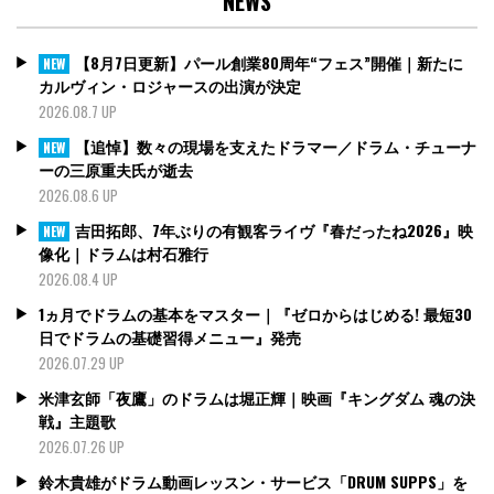
NEWS
【8月7日更新】パール創業80周年“フェス”開催｜新たに
NEW
カルヴィン・ロジャースの出演が決定
2026.08.7 UP
【追悼】数々の現場を支えたドラマー／ドラム・チューナ
NEW
ーの三原重夫氏が逝去
2026.08.6 UP
吉田拓郎、7年ぶりの有観客ライヴ『春だったね2026』映
NEW
像化｜ドラムは村石雅行
2026.08.4 UP
1ヵ月でドラムの基本をマスター｜『ゼロからはじめる! 最短30
日でドラムの基礎習得メニュー』発売
2026.07.29 UP
米津玄師「夜鷹」のドラムは堀正輝｜映画『キングダム 魂の決
戦』主題歌
2026.07.26 UP
鈴木貴雄がドラム動画レッスン・サービス「DRUM SUPPS」を