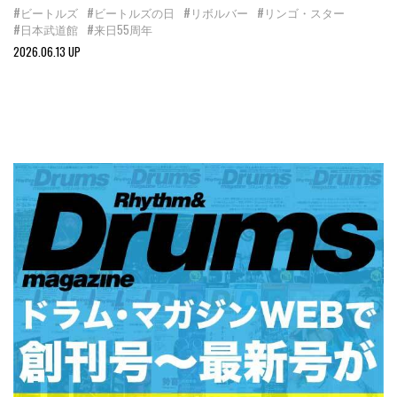
#ビートルズ
#ビートルズの日
#リボルバー
#リンゴ・スター
#日本武道館
#来日55周年
2026.06.13 UP