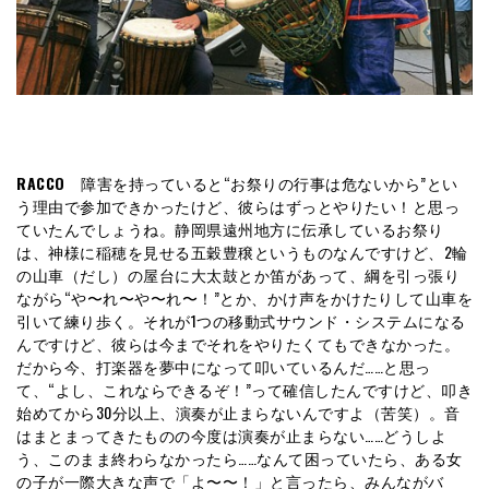
RACCO
障害を持っていると“お祭りの行事は危ないから”とい
う理由で参加できかったけど、彼らはずっとやりたい！と思っ
ていたんでしょうね。静岡県遠州地方に伝承しているお祭り
は、神様に稲穂を見せる五穀豊穣というものなんですけど、2輪
の山車（だし）の屋台に大太鼓とか笛があって、綱を引っ張り
ながら“や〜れ〜や〜れ〜！”とか、かけ声をかけたりして山車を
引いて練り歩く。それが1つの移動式サウンド・システムになる
んですけど、彼らは今までそれをやりたくてもできなかった。
だから今、打楽器を夢中になって叩いているんだ……と思っ
て、“よし、これならできるぞ！”って確信したんですけど、叩き
始めてから30分以上、演奏が止まらないんですよ（苦笑）。音
はまとまってきたものの今度は演奏が止まらない……どうしよ
う、このまま終わらなかったら……なんて困っていたら、ある女
の子が一際大きな声で「よ〜〜！」と言ったら、みんながバ