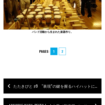
バンド活動から生まれた楽器作り。
PAGES:
1
2
たたきびと ♯9 “表現”の鍵を握るハイハットに注目