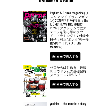
DRUMMER’S BOOK
Rhythm & Drums magazine (リ
ズム アンド ドラムマガジ
ン) 2026年4月号(特集：the
ICONIC HEAVY DRUMMERS
2026｜アグレッシヴにス
テージを彩る華のラウ
ド・ドラミング！ / 付録小
冊子：村上“ポンタ”秀一没
後5周年｜PONTA：5th
Memorial)
Amazonで購入する
ゼロからはじめる！最短
30日でドラムの基礎習得
メニュー – 2026/9/16
Amazonで購入する
yukihiro：the complete story