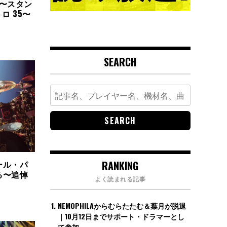
0〜スタン
ロ 35〜
SEARCH
Search
for:
RANKING
ール・パ
る〜追悼
よく読まれる記事
NEMOPHILAからむらたたむ＆葉月が脱退
｜10月12日までサポート・ドラマーとし
て参加