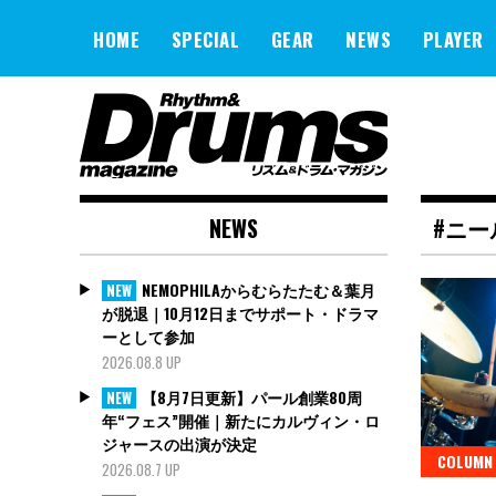
Skip
to
HOME
SPECIAL
GEAR
NEWS
PLAYER
content
NEWS
#ニー
NEMOPHILAからむらたたむ＆葉月
NEW
が脱退｜10月12日までサポート・ドラマ
ーとして参加
2026.08.8 UP
【8月7日更新】パール創業80周
NEW
年“フェス”開催｜新たにカルヴィン・ロ
ジャースの出演が決定
COLUMN
2026.08.7 UP