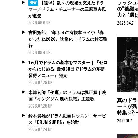
ラッシュ
【追悼】数々の現場を支えたドラ
NEW
の“後継
マー／ドラム・チューナーの三原重夫氏
力と“選
が逝去
2026.08.6 UP
2026.04.7
吉田拓郎、7年ぶりの有観客ライヴ『春
だったね2026』映像化｜ドラムは村石雅
行
2026.08.4 UP
1ヵ月でドラムの基本をマスター｜『ゼロ
からはじめる! 最短30日でドラムの基礎
習得メニュー』発売
2026.07.29 UP
米津玄師「夜鷹」のドラムは堀正輝｜映
画『キングダム 魂の決戦』主題歌
真のドラ
ートが残
2026.07.26 UP
特集 ♯2
鈴木貴雄がドラム動画レッスン・サービ
2021.01.7
ス「DRUM SUPPS」を始動
2026.07.24 UP