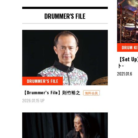
DRUMMER'S FILE
DRUM KI
【Set U
ト-
2021.01.6
DRUMMER’S FILE
【Drummer’s File】則竹裕之
無料会員
2026.01.15 UP