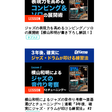
LESSON
ジャズの表現力を高めるコンピング／ソロ
の展開術【横山和明が書き下ろし解説！】
サブスク
LESSON
横山和明によるジャズの音作り考察〜楽器
選びとチューニング〜｜連載『3年後、確
実にジャズ・ドラムが叩ける練習法』 #2