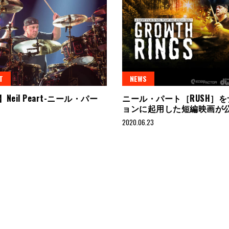
T
NEWS
p】Neil Peart-ニール・パー
ニール・パート［RUSH］
ョンに起用した短編映画が
2020.06.23