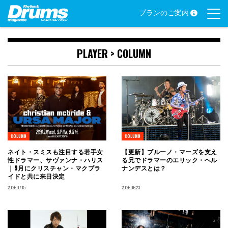
Skip
プランのご案内
to
content
PLAYER >
COLUMN
COLUMN
COLUMN
ネイト・スミスも注目する若手女
【更新】ブルーノ・マーズを支え
性ドラマー、サヴァンナ・ハリス
る兄でドラマーのエリック・ヘル
｜9月にクリスチャン・マクブラ
ナンデスとは？
イドと共に来日決定
2026.07.15
2026.06.23