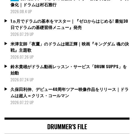
像化｜ドラムは村石雅行
2026.08.4 UP
1ヵ月でドラムの基本をマスター｜『ゼロからはじめる! 最短30
日でドラムの基礎習得メニュー』発売
2026.07.29 UP
米津玄師「夜鷹」のドラムは堀正輝｜映画『キングダム 魂の決
戦』主題歌
2026.07.26 UP
鈴木貴雄がドラム動画レッスン・サービス「DRUM SUPPS」を
始動
2026.07.24 UP
久保田利伸、デビュー40周年ツアー映像作品をリリース｜ドラ
ムは超人＝クリス・コールマン
2026.07.22 UP
DRUMMER'S FILE