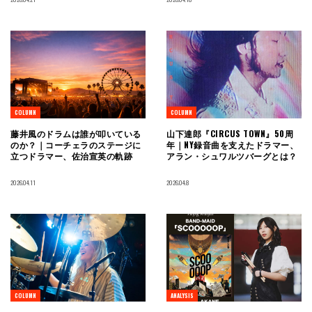
COLUMN
COLUMN
藤井風のドラムは誰が叩いている
山下達郎『CIRCUS TOWN』50周
のか？｜コーチェラのステージに
年｜NY録音曲を支えたドラマー、
立つドラマー、佐治宣英の軌跡
アラン・シュワルツバーグとは？
2026.04.11
2026.04.8
COLUMN
ANALYSIS