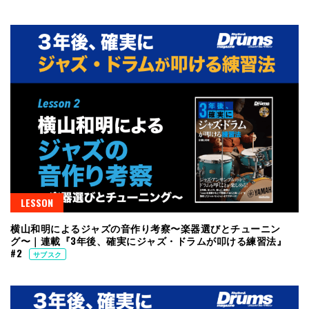
LESSON
横山和明によるジャズの音作り考察〜楽器選びとチューニン
グ〜｜連載『3年後、確実にジャズ・ドラムが叩ける練習法』
#2
サブスク