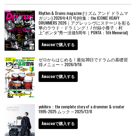
Rhythm & Drums magazine (リズム アンド ドラムマ
ガジン) 2026年4月号(特集：the ICONIC HEAVY
DRUMMERS 2026｜アグレッシヴにステージを彩る
華のラウド・ドラミング！ / 付録小冊子：村
上“ポンタ”秀一没後5周年｜PONTA：5th Memorial)
Amazonで購入する
ゼロからはじめる！最短30日でドラムの基礎習
得メニュー – 2026/9/16
Amazonで購入する
yukihiro：the complete story of a drummer & creator
1995-2025 ムック – 2025/12/8
Amazonで購入する