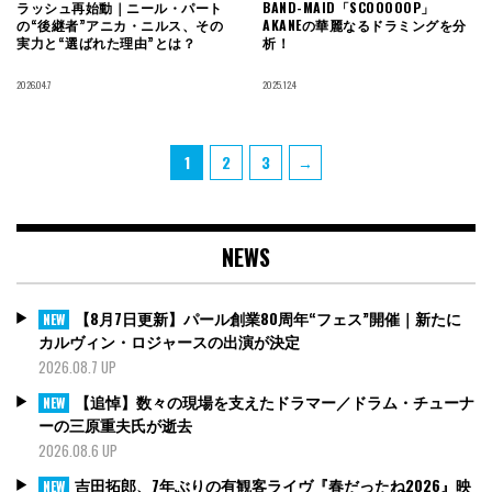
ラッシュ再始動｜ニール・パート
BAND-MAID「SCOOOOOP」
の“後継者”アニカ・ニルス、その
AKANEの華麗なるドラミングを分
実力と“選ばれた理由”とは？
析！
2026.04.7
2025.12.4
投
Page
Page
Page
1
2
3
→
稿
の
ペ
NEWS
ー
ジ
送
【8月7日更新】パール創業80周年“フェス”開催｜新たに
NEW
り
カルヴィン・ロジャースの出演が決定
2026.08.7 UP
【追悼】数々の現場を支えたドラマー／ドラム・チューナ
NEW
ーの三原重夫氏が逝去
2026.08.6 UP
吉田拓郎、7年ぶりの有観客ライヴ『春だったね2026』映
NEW