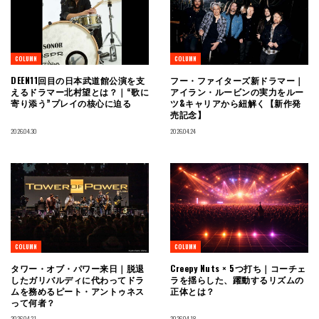
COLUMN
COLUMN
DEEN11回目の日本武道館公演を支
フー・ファイターズ新ドラマー｜
えるドラマー北村望とは？｜“歌に
アイラン・ルービンの実力をルー
寄り添う”プレイの核心に迫る
ツ&キャリアから紐解く【新作発
売記念】
2026.04.30
2026.04.24
COLUMN
COLUMN
タワー・オブ・パワー来日｜脱退
Creepy Nuts × 5つ打ち｜コーチェ
したガリバルディに代わってドラ
ラを揺らした、躍動するリズムの
ムを務めるピート・アントゥネス
正体とは？
って何者？
2026.04.21
2026.04.18