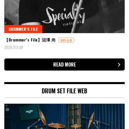
DRUMMER’S FILE
【Drummer’s File】沼澤 尚
無料会員
2025.11.5 UP
READ MORE
DRUM SET FILE WEB