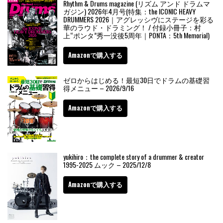
Rhythm & Drums magazine (リズム アンド ドラムマ
ガジン) 2026年4月号(特集：the ICONIC HEAVY
DRUMMERS 2026｜アグレッシヴにステージを彩る
華のラウド・ドラミング！ / 付録小冊子：村
上“ポンタ”秀一没後5周年｜PONTA：5th Memorial)
Amazonで購入する
ゼロからはじめる！最短30日でドラムの基礎習
得メニュー – 2026/9/16
Amazonで購入する
yukihiro：the complete story of a drummer & creator
1995-2025 ムック – 2025/12/8
Amazonで購入する