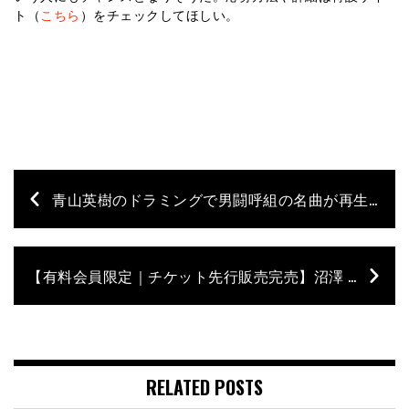
ト（
こちら
）をチェックしてほしい。
青山英樹のドラミングで男闘呼組の名曲が再生｜Rockon Social Clubカヴァー・アルバム発売
【有料会員限定｜チケット先行販売完売】沼澤 尚 the Greatest Playlist feat.ジェフ・ポーカロ♯2
RELATED POSTS