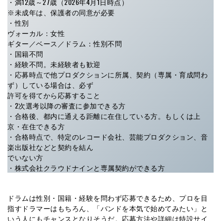
・満12歳～27歳（2026年4月1日時点）
※未成年は、保護者の同意が必要
・性別
ヴォーカル：女性
ギター／ベース／ドラム：性別不問
・国籍不問
・経験不問。未経験者も歓迎
・応募時点で他プロダクションに所属、契約（専属・育成問わ
ず）している場合は、必ず
許可を得てから応募すること
・2次選考以降の審査に参加できる方
・合格後、都内に通える距離に在住している方。もしくは上
京・在住できる方
・合格時点で、特定のレコード会社、芸能プロダクション、音
楽出版社などと契約を結ん
でいない方
・株式会社クラウドナインと専属契約ができる方
ドラムは性別・国籍・経験を問わず応募できるため、プロを目
指すドラマーはもちろん、「バンドを本気で始めてみたい」と
いう人にもチャンスとなりそうだ。応募方法や詳細は特設サイ