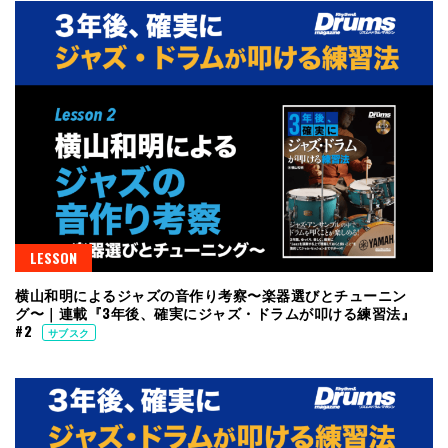
LESSON
横山和明によるジャズの音作り考察〜楽器選びとチューニン
グ〜｜連載『3年後、確実にジャズ・ドラムが叩ける練習法』
#2
サブスク