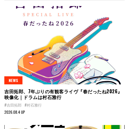
NEWS
吉田拓郎、7年ぶりの有観客ライヴ『春だったね2026』
映像化｜ドラムは村石雅行
#吉田拓郎
#村石雅行
2026.08.4 UP