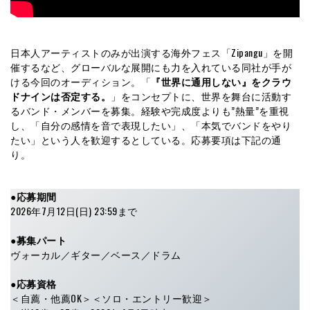
日本人アーティストのみが出演する海外フェス「Zipangu」を開
催するなど、グローバルな展開にも力を入れている同社が手が
ける今回のオーディション。「
『世界に通用しない』をクラウ
ドナインは否定する。
」をコンセプトに、世界を舞台に活動す
るバンド・メンバーを募集。経験や完成度よりも”熱量”を重視
し、「自分の感情を音で表現したい」、「本気でバンドをやり
たい」という人を歓迎するとしている。応募要項は下記の通
り。
●応募期間
2026年7月12日(日) 23:59まで
●募集パート
ヴォーカル／ギター／ベース／ドラム
●応募資格
＜自薦・他薦OK＞＜ソロ・エントリー歓迎＞