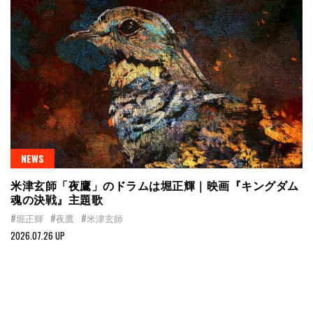
NEWS
米津玄師「夜鷹」のドラムは堀正輝｜映画『キングダム
魂の決戦』主題歌
#堀正輝
#夜鷹
#米津玄師
2026.07.26 UP