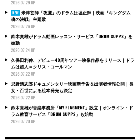
2026.07.29 UP
米津玄師「夜鷹」のドラムは堀正輝｜映画『キングダム
NEW
魂の決戦』主題歌
2026.07.26 UP
鈴木貴雄がドラム動画レッスン・サービス「DRUM SUPPS」を
始動
2026.07.24 UP
久保田利伸、デビュー40周年ツアー映像作品をリリース｜ドラ
ムは超人＝クリス・コールマン
2026.07.22 UP
忌野清志郎ドキュメンタリー映画新予告＆出演者情報公開｜長
女・百世による絵本発売も決定
2026.07.22 UP
鈴木貴雄が音楽事務所「MY FLAGMENT」設立｜オンライン・ド
ラム教育サービス「DRUM SUPPS」も始動
2026.07.20 UP