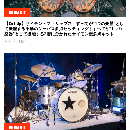
DRUM KIT
【Set Up】サイモン・フィリップス｜すべてが“1つの楽器”とし
て機能する不動のツーバス多点セッティング｜すべてが“1つの
楽器”として機能する3層に分かれたサイモン流多点キット
2026.08.4 UP
DRUM KIT