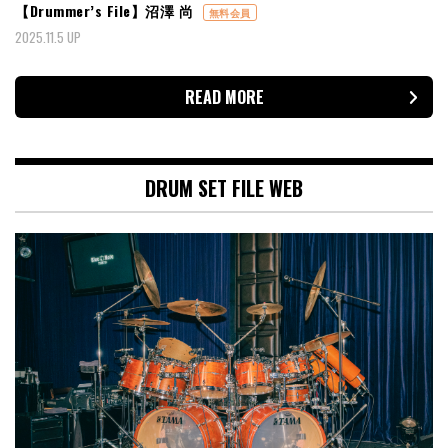
【Drummer’s File】沼澤 尚
無料会員
2025.11.5 UP
READ MORE
DRUM SET FILE WEB