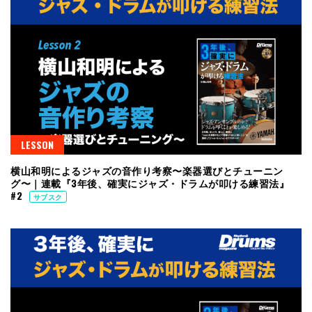
LESSON
横山和明によるジャズの音作り考察〜楽器選びとチューニン
グ〜｜連載『3年後、確実にジャズ・ドラムが叩ける練習法』
#2
サブスク