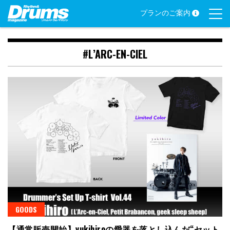
Skip
プランのご案内
to
content
#L’ARC-EN-CIEL
GOODS
【通常販売開始】yukihiroの愛器を落とし込んだ“セット