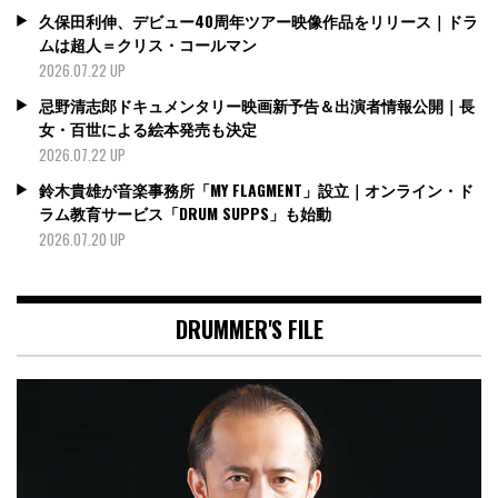
久保田利伸、デビュー40周年ツアー映像作品をリリース｜ドラ
ムは超人＝クリス・コールマン
2026.07.22 UP
忌野清志郎ドキュメンタリー映画新予告＆出演者情報公開｜長
女・百世による絵本発売も決定
2026.07.22 UP
鈴木貴雄が音楽事務所「MY FLAGMENT」設立｜オンライン・ド
ラム教育サービス「DRUM SUPPS」も始動
2026.07.20 UP
DRUMMER'S FILE