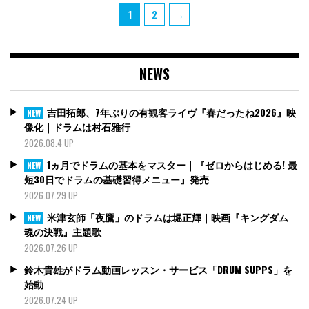
投
Page
Page
1
2
→
稿
の
ペ
NEWS
ー
ジ
送
吉田拓郎、7年ぶりの有観客ライヴ『春だったね2026』映
NEW
り
像化｜ドラムは村石雅行
2026.08.4 UP
1ヵ月でドラムの基本をマスター｜『ゼロからはじめる! 最
NEW
短30日でドラムの基礎習得メニュー』発売
2026.07.29 UP
米津玄師「夜鷹」のドラムは堀正輝｜映画『キングダム
NEW
魂の決戦』主題歌
2026.07.26 UP
鈴木貴雄がドラム動画レッスン・サービス「DRUM SUPPS」を
始動
2026.07.24 UP