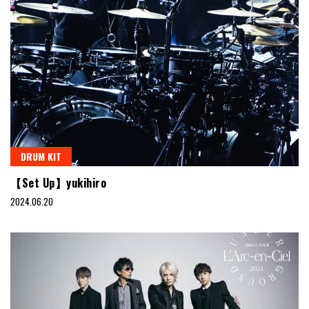
DRUM KIT
【Set Up】yukihiro
2024.06.20