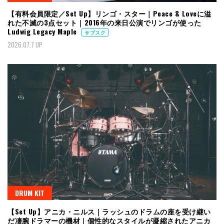
【有料会員限定／Set Up】リンゴ・スター｜Peace & Loveに溢
れた不滅の3点セット｜2016年の来日公演でリンゴが使った
Ludwig Legacy Maple
サブスク
2026.07.7 UP
DRUM KIT
【Set Up】アニカ・ニルス｜ラッシュのドラムの座を受け継い
だ凄腕ドラマーの機材｜個性的なスタイルが凝縮されたアニカ