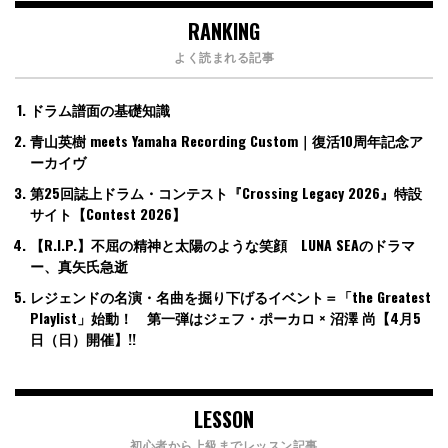
RANKING
よく読まれる記事
ドラム譜面の基礎知識
青山英樹 meets Yamaha Recording Custom｜復活10周年記念ア
ーカイヴ
第25回誌上ドラム・コンテスト『Crossing Legacy 2026』特設
サイト【Contest 2026】
【R.I.P.】不屈の精神と太陽のような笑顔 LUNA SEAのドラマ
ー、真矢氏急逝
レジェンドの名演・名曲を掘り下げるイベント＝「the Greatest
Playlist」始動！ 第一弾はジェフ・ポーカロ × 沼澤 尚【4月5
日（日）開催】!!
LESSON
初心者から上級までレッスン記事