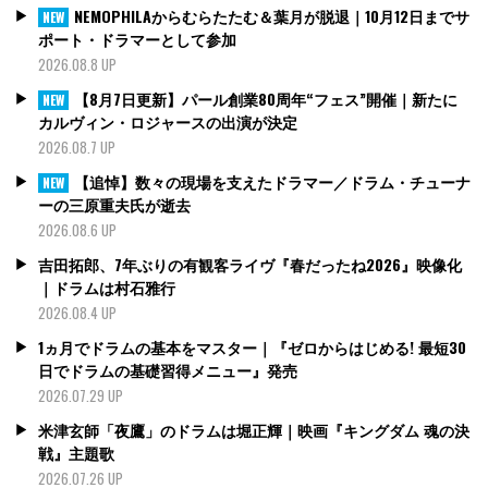
NEMOPHILAからむらたたむ＆葉月が脱退｜10月12日までサ
NEW
ポート・ドラマーとして参加
2026.08.8 UP
【8月7日更新】パール創業80周年“フェス”開催｜新たに
NEW
カルヴィン・ロジャースの出演が決定
2026.08.7 UP
【追悼】数々の現場を支えたドラマー／ドラム・チューナ
NEW
ーの三原重夫氏が逝去
2026.08.6 UP
吉田拓郎、7年ぶりの有観客ライヴ『春だったね2026』映像化
｜ドラムは村石雅行
2026.08.4 UP
1ヵ月でドラムの基本をマスター｜『ゼロからはじめる! 最短30
日でドラムの基礎習得メニュー』発売
2026.07.29 UP
米津玄師「夜鷹」のドラムは堀正輝｜映画『キングダム 魂の決
戦』主題歌
2026.07.26 UP