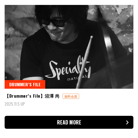
DRUMMER’S FILE
【Drummer’s File】沼澤 尚
無料会員
2025.11.5 UP
READ MORE