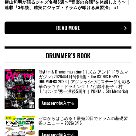
横山和明が語るジャズ名盤6選〜“音楽の会話”を体感しよう〜｜
連載『3年後、確実にジャズ・ドラムが叩ける練習法』 #1
READ MORE
DRUMMER’S BOOK
Rhythm & Drums magazine (リズム アンド ドラムマ
ガジン) 2026年4月号(特集：the ICONIC HEAVY
DRUMMERS 2026｜アグレッシヴにステージを彩る
華のラウド・ドラミング！ / 付録小冊子：村
上“ポンタ”秀一没後5周年｜PONTA：5th Memorial)
Amazonで購入する
ゼロからはじめる！最短30日でドラムの基礎習
得メニュー – 2026/9/16
Amazonで購入する