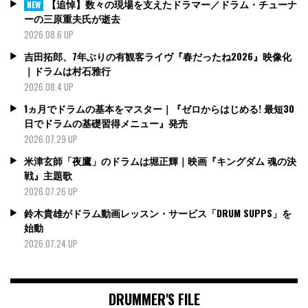
【追悼】数々の現場を支えたドラマー／ドラム・チューナ
NEW
ーの三原重夫氏が逝去
2026.08.6 UP
吉田拓郎、7年ぶりの有観客ライヴ『春だったね2026』映像化
｜ドラムは村石雅行
2026.08.4 UP
1ヵ月でドラムの基本をマスター｜『ゼロからはじめる! 最短30
日でドラムの基礎習得メニュー』発売
2026.07.29 UP
米津玄師「夜鷹」のドラムは堀正輝｜映画『キングダム 魂の決
戦』主題歌
2026.07.26 UP
鈴木貴雄がドラム動画レッスン・サービス「DRUM SUPPS」を
始動
2026.07.24 UP
DRUMMER'S FILE