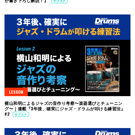
が書き下ろし解説！】
サブスク
LESSON
横山和明によるジャズの音作り考察〜楽器選びとチューニン
グ〜｜連載『3年後、確実にジャズ・ドラムが叩ける練習法』
#2
サブスク