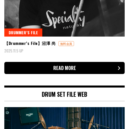
DRUMMER’S FILE
【Drummer’s File】沼澤 尚
無料会員
2025.11.5 UP
READ MORE
DRUM SET FILE WEB