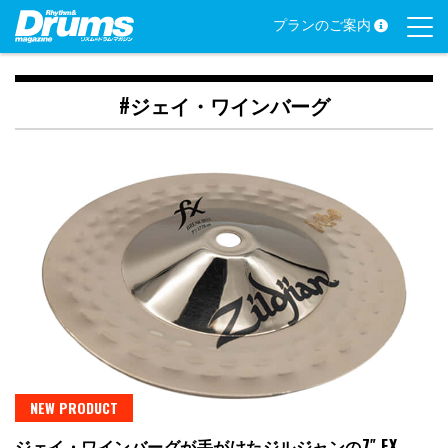
Skip
プランのご案内
to
content
#ジェイ・ワインバーグ
NEW PRODUCT
ジェイ・ワインバーグが手がけたジルジャンの7″ FX