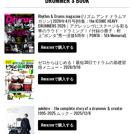
DRUMMER’S BOOK
Rhythm & Drums magazine (リズム アンド ドラムマ
ガジン) 2026年4月号(特集：the ICONIC HEAVY
DRUMMERS 2026｜アグレッシヴにステージを彩る
華のラウド・ドラミング！ / 付録小冊子：村
上“ポンタ”秀一没後5周年｜PONTA：5th Memorial)
Amazonで購入する
ゼロからはじめる！最短30日でドラムの基礎習
得メニュー – 2026/9/16
Amazonで購入する
yukihiro：the complete story of a drummer & creator
1995-2025 ムック – 2025/12/8
Amazonで購入する