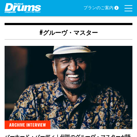
Skip
プランのご案内
to
content
#グルーヴ・マスター
ARCHIVE INTERVIEW
バーナード・パーディ｜伝説のグルーヴ・マスターが語