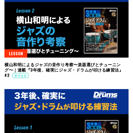
LESSON
横山和明によるジャズの音作り考察〜楽器選びとチューニン
グ〜｜連載『3年後、確実にジャズ・ドラムが叩ける練習法』
#2
サブスク