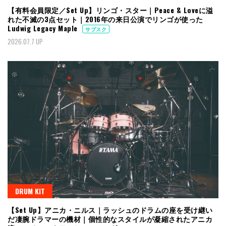
【有料会員限定／Set Up】リンゴ・スター｜Peace & Loveに溢
れた不滅の3点セット｜2016年の来日公演でリンゴが使った
Ludwig Legacy Maple
サブスク
2026.07.7 UP
DRUM KIT
【Set Up】アニカ・ニルス｜ラッシュのドラムの座を受け継い
だ凄腕ドラマーの機材｜個性的なスタイルが凝縮されたアニカ