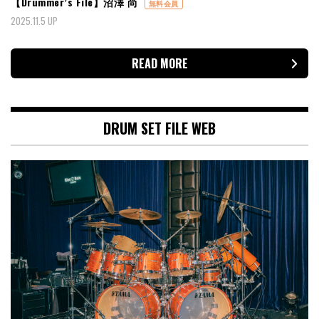
【Drummer’s File】沼澤 尚
無料会員
2025.11.5 UP
READ MORE
DRUM SET FILE WEB