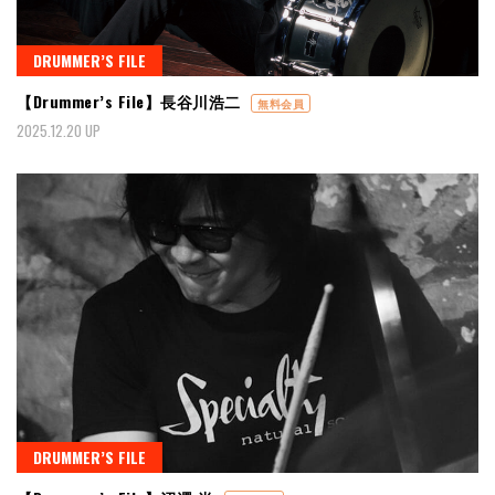
DRUMMER’S FILE
【Drummer’s File】長谷川浩二
無料会員
2025.12.20 UP
DRUMMER’S FILE