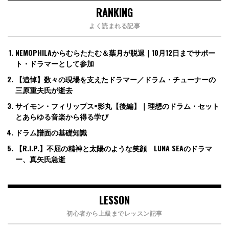
RANKING
よく読まれる記事
NEMOPHILAからむらたたむ＆葉月が脱退｜10月12日までサポー
ト・ドラマーとして参加
【追悼】数々の現場を支えたドラマー／ドラム・チューナーの
三原重夫氏が逝去
サイモン・フィリップス×影丸【後編】｜理想のドラム・セット
とあらゆる音楽から得る学び
ドラム譜面の基礎知識
【R.I.P.】不屈の精神と太陽のような笑顔 LUNA SEAのドラマ
ー、真矢氏急逝
LESSON
初心者から上級までレッスン記事