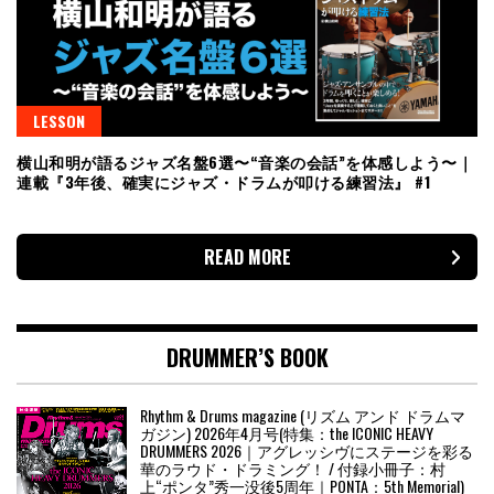
LESSON
横山和明が語るジャズ名盤6選〜“音楽の会話”を体感しよう〜｜
連載『3年後、確実にジャズ・ドラムが叩ける練習法』 #1
READ MORE
DRUMMER’S BOOK
Rhythm & Drums magazine (リズム アンド ドラムマ
ガジン) 2026年4月号(特集：the ICONIC HEAVY
DRUMMERS 2026｜アグレッシヴにステージを彩る
華のラウド・ドラミング！ / 付録小冊子：村
上“ポンタ”秀一没後5周年｜PONTA：5th Memorial)