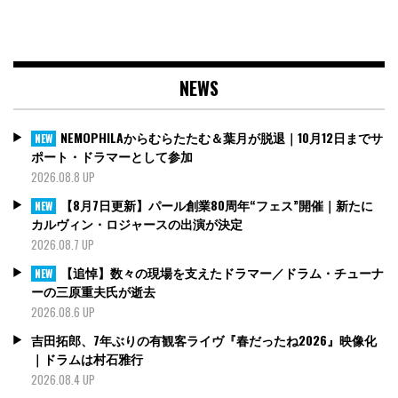
NEWS
NEMOPHILAからむらたたむ＆葉月が脱退｜10月12日までサ
NEW
ポート・ドラマーとして参加
2026.08.8 UP
【8月7日更新】パール創業80周年“フェス”開催｜新たに
NEW
カルヴィン・ロジャースの出演が決定
2026.08.7 UP
【追悼】数々の現場を支えたドラマー／ドラム・チューナ
NEW
ーの三原重夫氏が逝去
2026.08.6 UP
吉田拓郎、7年ぶりの有観客ライヴ『春だったね2026』映像化
｜ドラムは村石雅行
2026.08.4 UP