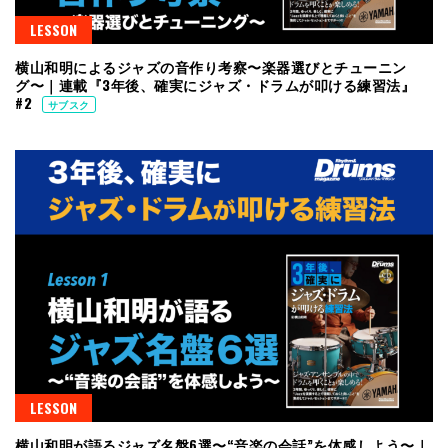
LESSON
横山和明によるジャズの音作り考察〜楽器選びとチューニン
グ〜｜連載『3年後、確実にジャズ・ドラムが叩ける練習法』
#2
サブスク
LESSON
横山和明が語るジャズ名盤6選〜“音楽の会話”を体感しよう〜｜