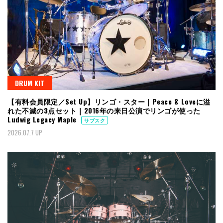
DRUM KIT
【有料会員限定／Set Up】リンゴ・スター｜Peace & Loveに溢
れた不滅の3点セット｜2016年の来日公演でリンゴが使った
Ludwig Legacy Maple
サブスク
2026.07.7 UP