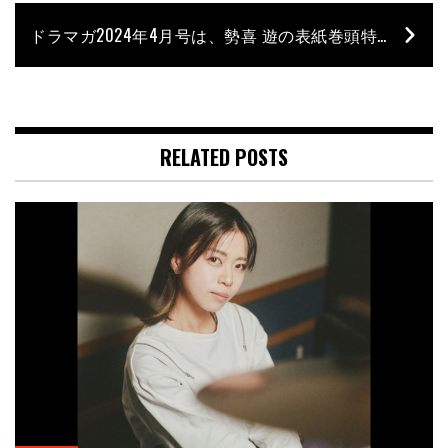
ドラマガ2024年4月号は、勢喜 遊の表紙巻頭特集を大ボリュームでお届け！ マックス・ローチ生誕100周年特集、同期と共生する“現代”のドラマーたちもチェック！
RELATED POSTS