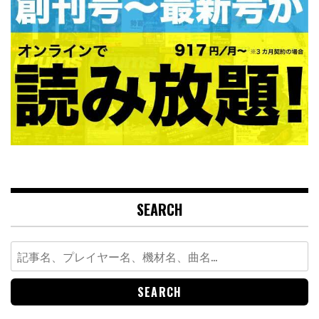
SEARCH
Search
for: