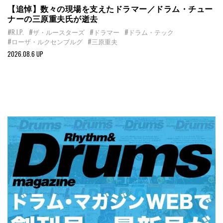
【追悼】数々の現場を支えたドラマー／ドラム・チュー
ナーの三原重夫氏が逝去
#R.I.P.
#ザ・ルースターズ
#ドラマー
#ドラム・テック
#ローザ・ルクセンブルグ
#三原重夫
2026.08.6 UP