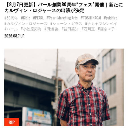
【8月7日更新】パール創業80周年“フェス”開催｜新たに
カルヴィン・ロジャースの出演が決定
#80周年
#Kid’z
#PEARL
#Pearl Marching Arts
#TOSHI NAGAI
#yukihiro
#カルヴィン・ロジャース
#シェーン・ガラス
#ナカヤマシンペイ
#パール
#小笠原拓海
#田浦 楽
#益田英知
#石川直
#篠奈々子
2026.08.7 UP
RIP