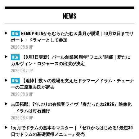
NEWS
NEMOPHILAからむらたたむ＆葉月が脱退｜10月12日までサ
NEW
ポート・ドラマーとして参加
2026.08.8 UP
【8月7日更新】パール創業80周年“フェス”開催｜新たに
NEW
カルヴィン・ロジャースの出演が決定
2026.08.7 UP
【追悼】数々の現場を支えたドラマー／ドラム・チューナ
NEW
ーの三原重夫氏が逝去
2026.08.6 UP
吉田拓郎、7年ぶりの有観客ライヴ『春だったね2026』映像化
｜ドラムは村石雅行
2026.08.4 UP
1ヵ月でドラムの基本をマスター｜『ゼロからはじめる! 最短30
日でドラムの基礎習得メニュー』発売