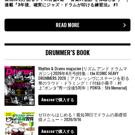
連載『3年後、確実にジャズ・ドラムが叩ける練習法』 #1
READ MORE
DRUMMER’S BOOK
Rhythm & Drums magazine (リズム アンド ドラムマ
ガジン) 2026年4月号(特集：the ICONIC HEAVY
DRUMMERS 2026｜アグレッシヴにステージを彩る
華のラウド・ドラミング！ / 付録小冊子：村
上“ポンタ”秀一没後5周年｜PONTA：5th Memorial)
Amazonで購入する
ゼロからはじめる！最短30日でドラムの基礎習
得メニュー – 2026/9/16
Amazonで購入する