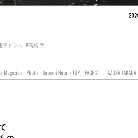
202
］
電子ドラム
#高橋 武
rums Magazine Photo：Satoshi Hata（TOP／PAGE 2）、AZUSA TAKAD
て
もの