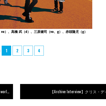
vo）、高橋 武（d）、三原健司（vo、g）、赤頭隆児（g）
:
1
2
3
4
バンド・サウンドの核に迫る！ 真太郎［UVERworld］Anniversary Interview〜前編〜
【Archive Interview】クリス・