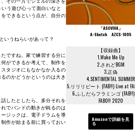
ど、その一方でシェルの深さを
ういう遊び心って面白いなと
とをできるという点が、自分の
「ASOVIVA」
A-Sketch AZCS-1095
というねらいがあって？
【収録曲】
たですね。家で練習する分に
1.Wake Me Up
に何ができるか考えて、制作を
2.されどBGM
・スタジオにもなかなか入るの
3.正偽
録るのかどうかというのは大き
4.SENTIMENTAL SUMME
5.リリリピート (FAB!!) Live at FA
6.ふしだらフラミンゴ (FAB!!) Li
に話したとしたら、多分それを
FABO!! 2020
それでバンドの動きが鈍るのは
ュージックは、電子ドラムを導
Amazonで詳細を見
、制作が始まる前に買っておい
る