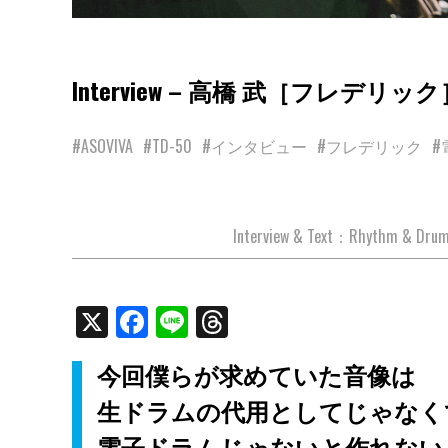
Interview – 高橋 武［フレデリック
#ASOVIVA
#TD-50
#インタビュー
#フレデリック
#
Interview & Text：Rhythm & D
X
Facebook
Line
Threads
今回僕らが求めていた音像は
生ドラムの代用としてじゃなく
電子ドラムじゃないと作れない