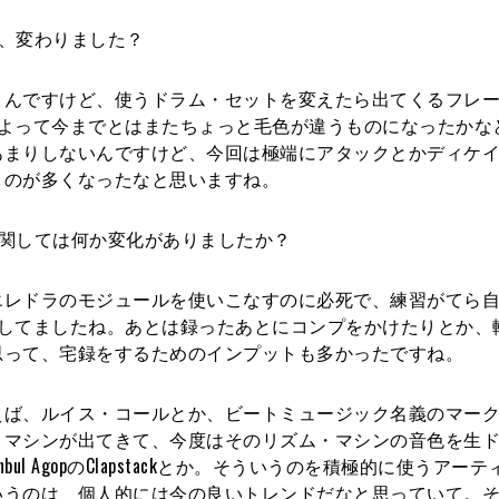
、変わりました？
んですけど、使うドラム・セットを変えたら出てくるフレー
とによって今までとはまたちょっと毛色が違うものになったかな
あまりしないんですけど、今回は極端にアタックとかディケ
うのが多くなったなと思いますね。
関しては何か変化がありましたか？
レドラのモジュールを使いこなすのに必死で、練習がてら自
たりしてましたね。あとは録ったあとにコンプをかけたりとか、
思って、宅録をするためのインプットも多かったですね。
えば、ルイス・コールとか、ビートミュージック名義のマー
・マシンが出てきて、今度はそのリズム・マシンの音色を生
l AgopのClapstackとか。そういうのを積極的に使うアー
いうのは、個人的には今の良いトレンドだなと思っていて。