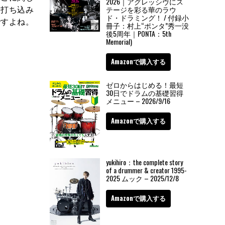
2026｜アグレッシヴにス
、打ち込み
テージを彩る華のラウ
ド・ドラミング！ / 付録小
ですよね。
冊子：村上“ポンタ”秀一没
後5周年｜PONTA：5th
Memorial)
Amazonで購入する
ゼロからはじめる！最短
30日でドラムの基礎習得
メニュー – 2026/9/16
Amazonで購入する
yukihiro：the complete story
of a drummer & creator 1995-
2025 ムック – 2025/12/8
Amazonで購入する