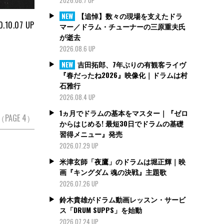
【追悼】数々の現場を支えたドラ
NEW
0.10.07
UP
マー／ドラム・チューナーの三原重夫氏
が逝去
2026.08.6 UP
吉田拓郎、7年ぶりの有観客ライヴ
NEW
『春だったね2026』映像化｜ドラムは村
石雅行
2026.08.4 UP
1ヵ月でドラムの基本をマスター｜『ゼロ
A（PAGE 4）
からはじめる! 最短30日でドラムの基礎
習得メニュー』発売
2026.07.29 UP
米津玄師「夜鷹」のドラムは堀正輝｜映
画『キングダム 魂の決戦』主題歌
2026.07.26 UP
鈴木貴雄がドラム動画レッスン・サービ
ス「DRUM SUPPS」を始動
2026.07.24 UP