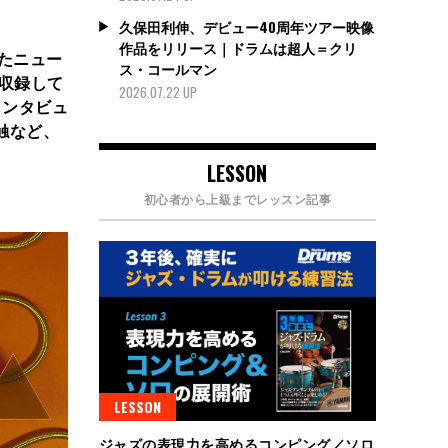
久保田利伸、デビュー40周年ツアー映像
作品をリリース｜ドラムは超人＝クリ
たニュー
ス・コールマン
を収録して
2026.07.22 UP
インタビュ
触など、
LESSON
初心者から上級までレッスン記事
LESSON
ジャズの表現力を高めるコンピング／ソロ