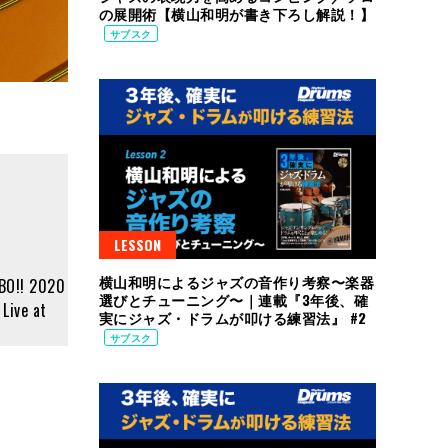
の展開術【横山和明が書き下ろし解説！】
サブスク
LESSON
R
横山和明によるジャズの音作り考察〜楽器
BO!! 2020
選びとチューニング〜｜連載『3年後、確
ve at
実にジャズ・ドラムが叩ける練習法』 #2
サブスク