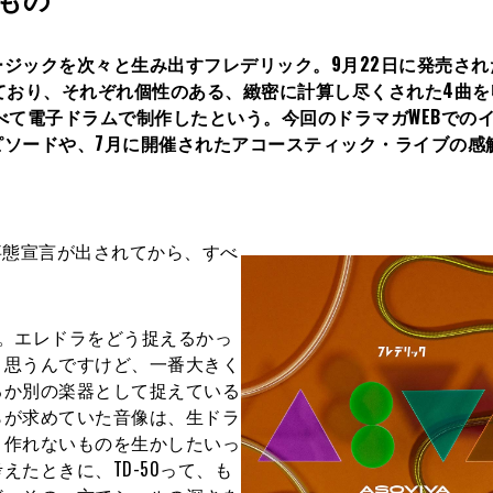
ジックを次々と生み出すフレデリック。9月22日に発売され
となっており、それぞれ個性のある、緻密に計算し尽くされた4曲
べて電子ドラムで制作したという。今回のドラマガWEBでの
ピソードや、7月に開催されたアコースティック・ライブの感
急事態宣言が出されてから、すべ
した。エレドラをどう捉えるかっ
と思うんですけど、一番大きく
るか別の楽器として捉えている
らが求めていた音像は、生ドラ
と作れないものを生かしたいっ
たときに、TD-50って、も