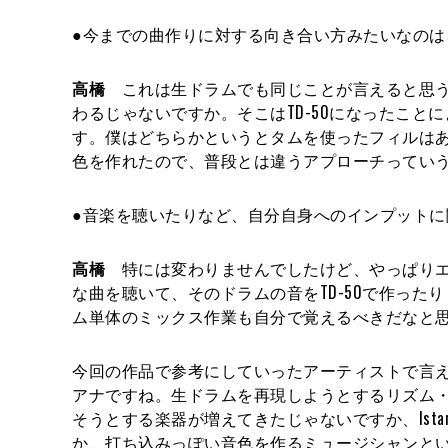
●今までの曲作りに対する向き合い方みたいなのは
高橋
これは生ドラムでも同じことが言えると思う
わるじゃないですか。そこはTD-50になったこ
す。僕はどちらかというとタムを使ったフィルは
色を作れたので、普段とは違うアプローチってい
●音楽を聴いたりなど、自分自身へのインプットに
高橋
特には変わりませんでしたけど、やっぱりエ
な曲を聴いて、そのドラムの音をTD-50で作っ
ム単体のミックス作業も自分で覚えるべきだなと
今回の作品で参考にしていったアーティストで言
アナですね。生ドラムを再現しようとするリズム
そうとする楽器が増えてきたじゃないですか、Istanbu
か、打ち込みっぽい音色を作るミュージシャンと