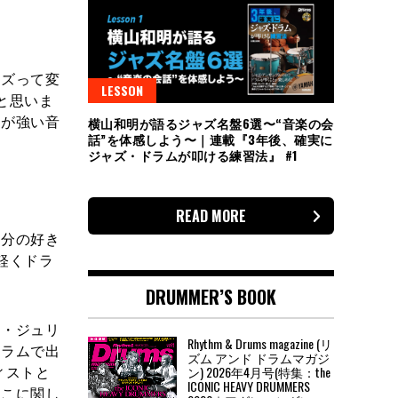
ズって変
LESSON
と思いま
イが強い音
横山和明が語るジャズ名盤6選〜“音楽の会
話”を体感しよう〜｜連載『3年後、確実に
ジャズ・ドラムが叩ける練習法』 #1
READ MORE
分の好き
軽くドラ
DRUMMER’S BOOK
ク・ジュリ
Rhythm & Drums magazine (リ
ドラムで出
ズム アンド ドラムマガジ
ティストと
ン) 2026年4月号(特集：the
ICONIC HEAVY DRUMMERS
そこに関し