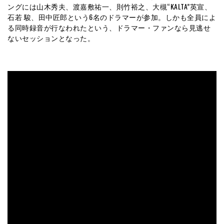
ングには山木秀夫、渡嘉敷祐一、則竹裕之、大槻“KALTA”英宣、
石若 駿、田中匠郎という6名のドラマーが参加。しかも全員によ
る同時録音が行なわれたという、ドラマー・ファンなら見逃せ
ないセッションとなった。