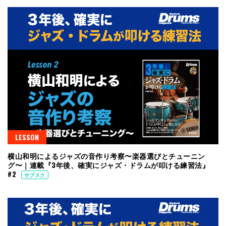
LESSON
横山和明によるジャズの音作り考察〜楽器選びとチューニン
グ〜｜連載『3年後、確実にジャズ・ドラムが叩ける練習法』
#2
サブスク