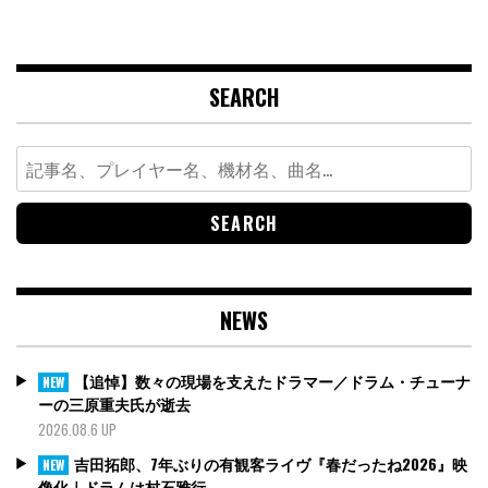
SEARCH
Search
for:
NEWS
【追悼】数々の現場を支えたドラマー／ドラム・チューナ
NEW
ーの三原重夫氏が逝去
2026.08.6 UP
吉田拓郎、7年ぶりの有観客ライヴ『春だったね2026』映
NEW
像化｜ドラムは村石雅行