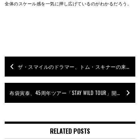
全体のスケール感を一気に押し広げているのがわかるだろう。
ザ・スマイルのドラマー、トム・スキナーの来日公演が決定｜UKジャズ最前線を体感する刺激的な2日間
布袋寅泰、45周年ツアー「STAY WILD TOUR」開催決定｜アニバーサリーを彩る参加ドラマーは？
RELATED POSTS