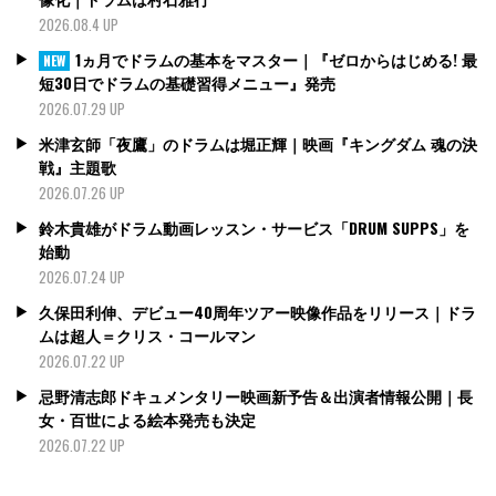
2026.08.4 UP
1ヵ月でドラムの基本をマスター｜『ゼロからはじめる! 最
NEW
短30日でドラムの基礎習得メニュー』発売
2026.07.29 UP
米津玄師「夜鷹」のドラムは堀正輝｜映画『キングダム 魂の決
戦』主題歌
2026.07.26 UP
鈴木貴雄がドラム動画レッスン・サービス「DRUM SUPPS」を
始動
2026.07.24 UP
久保田利伸、デビュー40周年ツアー映像作品をリリース｜ドラ
ムは超人＝クリス・コールマン
2026.07.22 UP
忌野清志郎ドキュメンタリー映画新予告＆出演者情報公開｜長
女・百世による絵本発売も決定
2026.07.22 UP