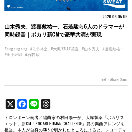
2026.06.05
UP
山木秀夫、渡嘉敷祐一、石若駿ら6人のドラマーが
同時録音｜ポカリ新CMで豪華共演が実現
#sing sing sing
#則竹裕之
#大槻"KALTA"英宣
#山木秀夫
#渡嘉敷祐一
#田中匠郎
#石若 駿
Text：Atsuki Sano
X
Facebook
Line
Threads
トロンボーン奏者／編曲家の村田陽一が、大塚製薬「ポカリス
エット」新CM「POCARI HUMAN CHALLENGE」篇の楽曲アレンジを
担当。本人が自身のSNSで明かしたところによると、レコーディ