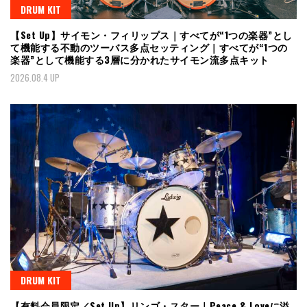
DRUM KIT
【Set Up】サイモン・フィリップス｜すべてが“1つの楽器”とし
て機能する不動のツーバス多点セッティング｜すべてが“1つの
楽器”として機能する3層に分かれたサイモン流多点キット
2026.08.4 UP
DRUM KIT
【有料会員限定／Set Up】リンゴ・スター｜Peace & Loveに溢