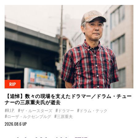
RIP
【追悼】数々の現場を支えたドラマー／ドラム・チュー
ナーの三原重夫氏が逝去
#R.I.P.
#ザ・ルースターズ
#ドラマー
#ドラム・テック
#ローザ・ルクセンブルグ
#三原重夫
2026.08.6 UP