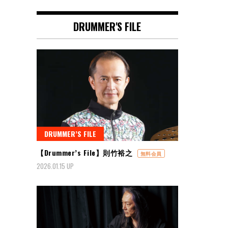
DRUMMER'S FILE
DRUMMER’S FILE
【Drummer’s File】則竹裕之
無料会員
2026.01.15 UP