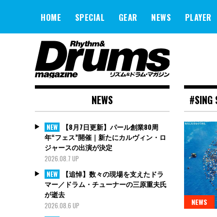
Skip
to
HOME
SPECIAL
GEAR
NEWS
PLAYER
content
NEWS
#SING 
【8月7日更新】パール創業80周
NEW
年“フェス”開催｜新たにカルヴィン・ロ
ジャースの出演が決定
2026.08.7 UP
【追悼】数々の現場を支えたドラ
NEW
マー／ドラム・チューナーの三原重夫氏
が逝去
NEWS
2026.08.6 UP