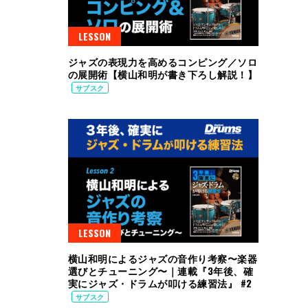
LESSON
ジャズの表現力を高めるコンピング／ソロ
の展開術【横山和明が書き下ろし解説！】
サブスク
LESSON
横山和明によるジャズの音作り考察〜楽器
選びとチューニング〜｜連載『3年後、確
実にジャズ・ドラムが叩ける練習法』 #2
サブスク