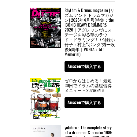
Rhythm & Drums magazine (リ
ズム アンド ドラムマガジ
ン) 2026年4月号(特集：the
ICONIC HEAVY DRUMMERS
2026｜アグレッシヴにス
テージを彩る華のラウ
ド・ドラミング！ / 付録小
冊子：村上“ポンタ”秀一没
後5周年｜PONTA：5th
Memorial)
Amazonで購入する
ゼロからはじめる！最短
30日でドラムの基礎習得
メニュー – 2026/9/16
Amazonで購入する
yukihiro：the complete story
of a drummer & creator 1995-