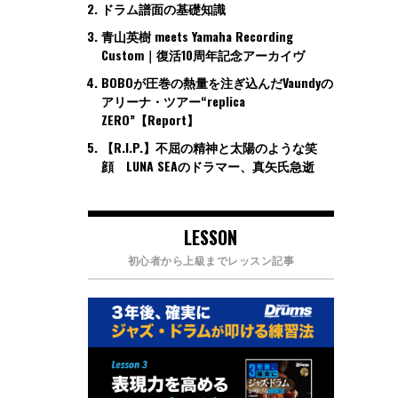
ドラム譜面の基礎知識
青山英樹 meets Yamaha Recording
Custom｜復活10周年記念アーカイヴ
BOBOが圧巻の熱量を注ぎ込んだVaundyの
アリーナ・ツアー“replica
ZERO”【Report】
【R.I.P.】不屈の精神と太陽のような笑
顔 LUNA SEAのドラマー、真矢氏急逝
LESSON
初心者から上級までレッスン記事