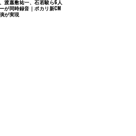
、渡嘉敷祐一、石若駿ら6人
ーが同時録音｜ポカリ新CM
演が実現