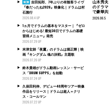
山木秀夫
吉田拓郎、7年ぶりの有観客ライヴ
NEW
のドラマ
『春だったね2026』映像化｜ドラムは村
で豪華共
石雅行
2026.08.4 UP
2026.06.5
1ヵ月でドラムの基本をマスター｜『ゼロ
からはじめる! 最短30日でドラムの基礎
習得メニュー』発売
2026.07.29 UP
米津玄師「夜鷹」のドラムは堀正輝｜映
画『キングダム 魂の決戦』主題歌
2026.07.26 UP
鈴木貴雄がドラム動画レッスン・サービ
ス「DRUM SUPPS」を始動
2026.07.24 UP
久保田利伸、デビュー40周年ツアー映像
作品をリリース｜ドラムは超人＝クリ
ス・コールマン
2026.07.22 UP