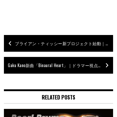
ブライアン・ティッシー新プロジェクト始動｜全パートを自ら手がけるレッド・バイ・ヴァルチャーズ
Gaku Kano新曲「Binaural Heart」｜ドラマー視点でも聴き逃せない、“空間で聴かせる”グルーヴ
RELATED POSTS