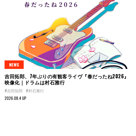
NEWS
吉田拓郎、7年ぶりの有観客ライヴ『春だったね2026』
映像化｜ドラムは村石雅行
#吉田拓郎
#村石雅行
2026.08.4 UP