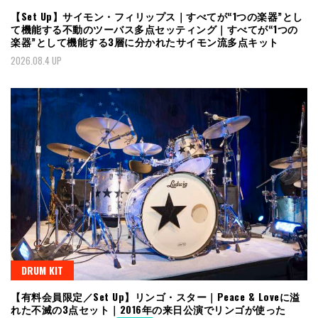
【Set Up】サイモン・フィリップス｜すべてが“1つの楽器”とし
て機能する不動のツーバス多点セッティング｜すべてが“1つの
楽器”として機能する3層に分かれたサイモン流多点キット
2026.08.4 UP
DRUM KIT
【有料会員限定／Set Up】リンゴ・スター｜Peace & Loveに溢
れた不滅の3点セット｜2016年の来日公演でリンゴが使った