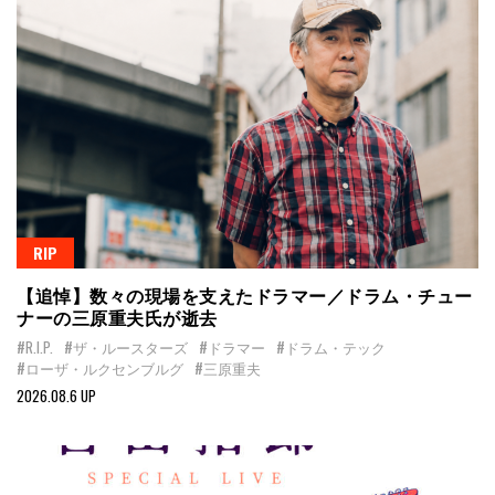
RIP
【追悼】数々の現場を支えたドラマー／ドラム・チュー
ナーの三原重夫氏が逝去
#R.I.P.
#ザ・ルースターズ
#ドラマー
#ドラム・テック
#ローザ・ルクセンブルグ
#三原重夫
2026.08.6 UP