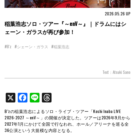
2026.05.26
UP
稲葉浩志ソロ・ツアー『～enV～』｜ドラムにはシ
ェーン・ガラスが再び参加！
#B'z
#シェーン・ガラス
#稲葉浩志
Text：Atsuki Sano
X
Facebook
Line
Threads
B’zの稲葉浩志によるソロ・ライブ・ツアー「Koshi Inaba LIVE
2026-2027 ～enV～」の開催が決定した。ツアーは2026年9月から
2027年1月にかけて全国で行なわれ、ホール／アリーナを巡る全
36公演という大規模な内容となる。