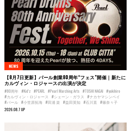
NEWS
【8月7日更新】パール創業80周年“フェス”開催｜新たに
カルヴィン・ロジャースの出演が決定
#80周年
#Kid’z
#PEARL
#Pearl Marching Arts
#TOSHI NAGAI
#yukihiro
#カルヴィン・ロジャース
#シェーン・ガラス
#ナカヤマシンペイ
#パール
#小笠原拓海
#田浦 楽
#益田英知
#石川直
#篠奈々子
2026.08.7 UP