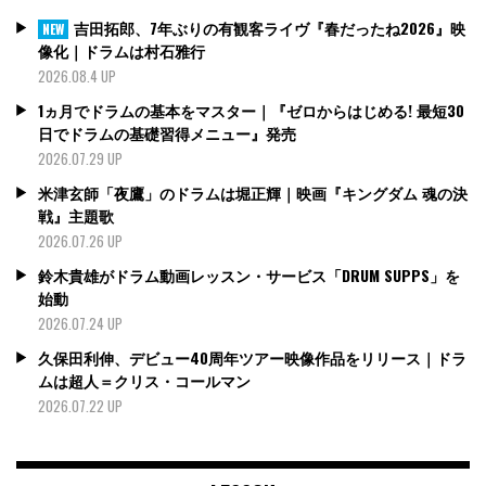
吉田拓郎、7年ぶりの有観客ライヴ『春だったね2026』映
NEW
像化｜ドラムは村石雅行
2026.08.4 UP
1ヵ月でドラムの基本をマスター｜『ゼロからはじめる! 最短30
日でドラムの基礎習得メニュー』発売
2026.07.29 UP
米津玄師「夜鷹」のドラムは堀正輝｜映画『キングダム 魂の決
戦』主題歌
2026.07.26 UP
鈴木貴雄がドラム動画レッスン・サービス「DRUM SUPPS」を
始動
2026.07.24 UP
久保田利伸、デビュー40周年ツアー映像作品をリリース｜ドラ
ムは超人＝クリス・コールマン
2026.07.22 UP