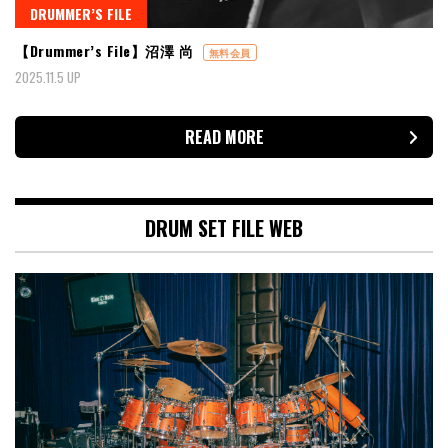
DRUMMER’S FILE
【Drummer’s File】沼澤 尚
無料会員
2025.11.5 UP
READ MORE
DRUM SET FILE WEB