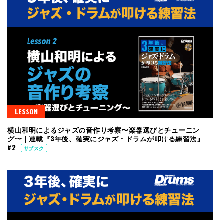
LESSON
横山和明によるジャズの音作り考察〜楽器選びとチューニン
グ〜｜連載『3年後、確実にジャズ・ドラムが叩ける練習法』
#2
サブスク