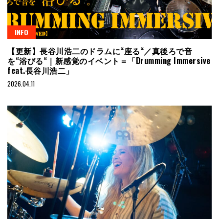
INFO
【更新】長谷川浩二のドラムに“座る“／真後ろで音
を“浴びる“｜新感覚のイベント＝「Drumming Immersive
feat.長谷川浩二」
2026.04.11