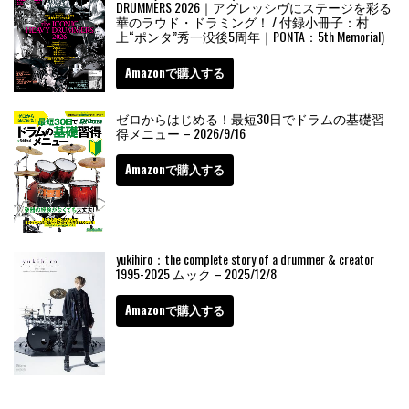
DRUMMERS 2026｜アグレッシヴにステージを彩る
華のラウド・ドラミング！ / 付録小冊子：村
上“ポンタ”秀一没後5周年｜PONTA：5th Memorial)
Amazonで購入する
ゼロからはじめる！最短30日でドラムの基礎習
得メニュー – 2026/9/16
Amazonで購入する
yukihiro：the complete story of a drummer & creator
1995-2025 ムック – 2025/12/8
Amazonで購入する