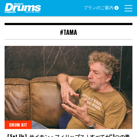
Skip
プランのご案内
to
content
#TAMA
DRUM KIT
【Set Up】サイモン・フィリップス｜すべてが“1つの楽