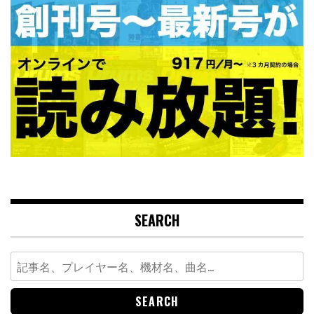
SEARCH
Search
for: