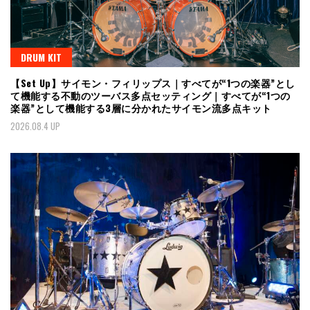
DRUM KIT
【Set Up】サイモン・フィリップス｜すべてが“1つの楽器”とし
て機能する不動のツーバス多点セッティング｜すべてが“1つの
楽器”として機能する3層に分かれたサイモン流多点キット
2026.08.4 UP