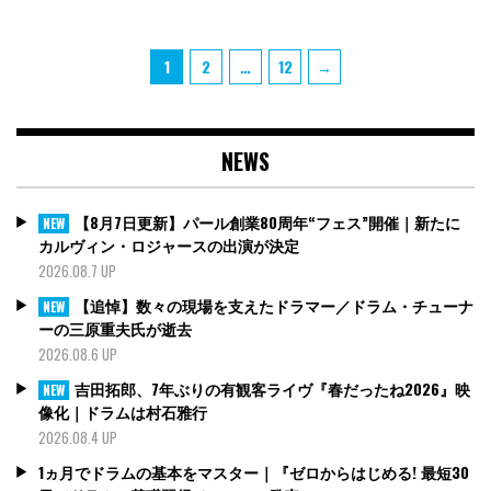
投
Page
Page
Page
1
2
…
12
→
稿
の
ペ
NEWS
ー
ジ
送
【8月7日更新】パール創業80周年“フェス”開催｜新たに
NEW
り
カルヴィン・ロジャースの出演が決定
2026.08.7 UP
【追悼】数々の現場を支えたドラマー／ドラム・チューナ
NEW
ーの三原重夫氏が逝去
2026.08.6 UP
吉田拓郎、7年ぶりの有観客ライヴ『春だったね2026』映
NEW
像化｜ドラムは村石雅行
2026.08.4 UP
1ヵ月でドラムの基本をマスター｜『ゼロからはじめる! 最短30