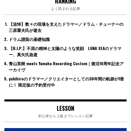
RANKING
よく読まれる記事
【追悼】数々の現場を支えたドラマー／ドラム・チューナーの
三原重夫氏が逝去
ドラム譜面の基礎知識
【R.I.P.】不屈の精神と太陽のような笑顔 LUNA SEAのドラマ
ー、真矢氏急逝
青山英樹 meets Yamaha Recording Custom｜復活10周年記念ア
ーカイヴ
yukihiroのドラマー／クリエイターとしての30年間の軌跡が1冊
に！ 限定版の予約受付中
LESSON
初心者から上級までレッスン記事