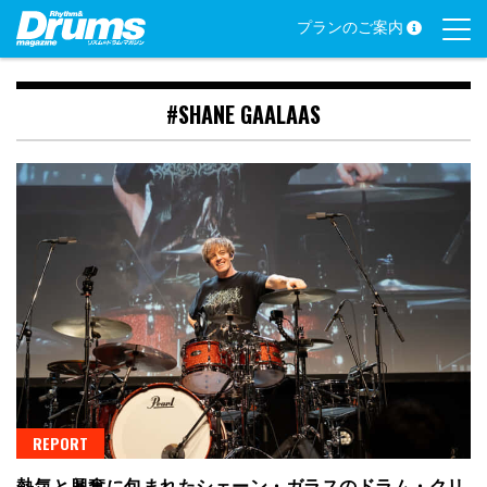
Skip
プランのご案内
to
content
#SHANE GAALAAS
REPORT
熱気と興奮に包まれたシェーン・ガラスのドラム・クリ