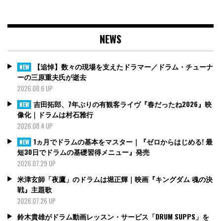
NEWS
【追悼】数々の現場を支えたドラマー／ドラム・チューナ
NEW
ーの三原重夫氏が逝去
2026.08.6 UP
吉田拓郎、7年ぶりの有観客ライヴ『春だったね2026』映
NEW
像化｜ドラムは村石雅行
2026.08.4 UP
1ヵ月でドラムの基本をマスター｜『ゼロからはじめる! 最
NEW
短30日でドラムの基礎習得メニュー』発売
2026.07.29 UP
米津玄師「夜鷹」のドラムは堀正輝｜映画『キングダム 魂の決
戦』主題歌
2026.07.26 UP
鈴木貴雄がドラム動画レッスン・サービス「DRUM SUPPS」を