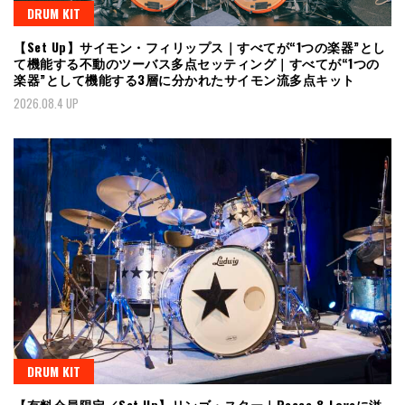
DRUM KIT
【Set Up】サイモン・フィリップス｜すべてが“1つの楽器”とし
て機能する不動のツーバス多点セッティング｜すべてが“1つの
楽器”として機能する3層に分かれたサイモン流多点キット
2026.08.4 UP
DRUM KIT
【有料会員限定／Set Up】リンゴ・スター｜Peace & Loveに溢