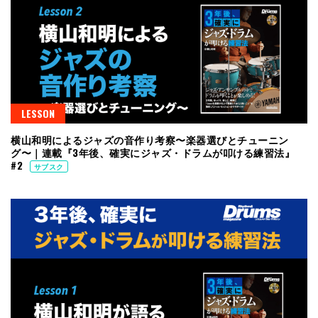
LESSON
横山和明によるジャズの音作り考察〜楽器選びとチューニン
グ〜｜連載『3年後、確実にジャズ・ドラムが叩ける練習法』
#2
サブスク