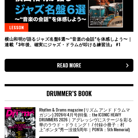
LESSON
横山和明が語るジャズ名盤6選〜“音楽の会話”を体感しよう〜｜
連載『3年後、確実にジャズ・ドラムが叩ける練習法』 #1
READ MORE
DRUMMER’S BOOK
Rhythm & Drums magazine (リズム アンド ドラムマ
ガジン) 2026年4月号(特集：the ICONIC HEAVY
DRUMMERS 2026｜アグレッシヴにステージを彩る
華のラウド・ドラミング！ / 付録小冊子：村
上“ポンタ”秀一没後5周年｜PONTA：5th Memorial)