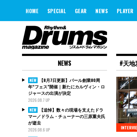
Skip
to
HOME
SPECIAL
GEAR
NEWS
PLAYER
content
NEWS
#天地
【8月7日更新】パール創業80周
NEW
年“フェス”開催｜新たにカルヴィン・ロ
ジャースの出演が決定
2026.08.7 UP
【追悼】数々の現場を支えたドラ
NEW
マー／ドラム・チューナーの三原重夫氏
が逝去
INTERVI
2026.08.6 UP