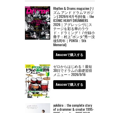
Rhythm & Drums magazine (リ
ズム アンド ドラムマガジ
ン) 2026年4月号(特集：the
ICONIC HEAVY DRUMMERS
2026｜アグレッシヴにス
テージを彩る華のラウ
ド・ドラミング！ / 付録小
冊子：村上“ポンタ”秀一没
後5周年｜PONTA：5th
Memorial)
Amazonで購入する
ゼロからはじめる！最短
30日でドラムの基礎習得
メニュー – 2026/9/16
Amazonで購入する
yukihiro：the complete story
of a drummer & creator 1995-