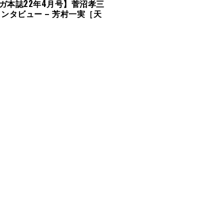
ガ本誌22年4月号】菅沼孝三
インタビュー – 芳村一実［天