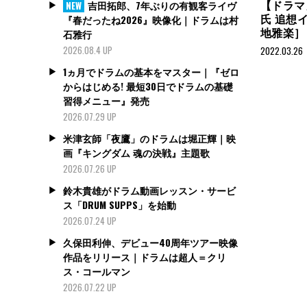
【ドラマ
吉田拓郎、7年ぶりの有観客ライヴ
NEW
氏 追想
『春だったね2026』映像化｜ドラムは村
地雅楽］
石雅行
2026.08.4 UP
2022.03.26
1ヵ月でドラムの基本をマスター｜『ゼロ
からはじめる! 最短30日でドラムの基礎
習得メニュー』発売
2026.07.29 UP
米津玄師「夜鷹」のドラムは堀正輝｜映
画『キングダム 魂の決戦』主題歌
2026.07.26 UP
鈴木貴雄がドラム動画レッスン・サービ
ス「DRUM SUPPS」を始動
2026.07.24 UP
久保田利伸、デビュー40周年ツアー映像
作品をリリース｜ドラムは超人＝クリ
ス・コールマン
2026.07.22 UP