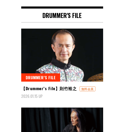
DRUMMER'S FILE
DRUMMER’S FILE
【Drummer’s File】則竹裕之
無料会員
2026.01.15 UP