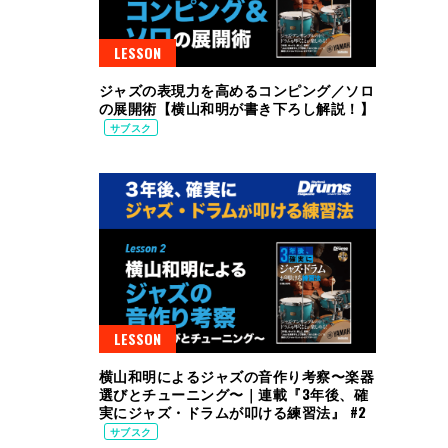
LESSON
ジャズの表現力を高めるコンピング／ソロ
の展開術【横山和明が書き下ろし解説！】
サブスク
LESSON
横山和明によるジャズの音作り考察〜楽器
選びとチューニング〜｜連載『3年後、確
実にジャズ・ドラムが叩ける練習法』 #2
サブスク