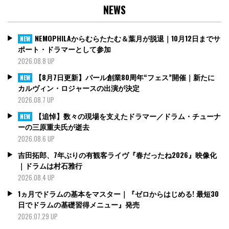
NEWS
NEMOPHILAからむらたたむ＆葉月が脱退｜10月12日までサ
NEW
ポート・ドラマーとして参加
2026.08.8 UP
【8月7日更新】パール創業80周年“フェス”開催｜新たに
NEW
カルヴィン・ロジャースの出演が決定
2026.08.7 UP
【追悼】数々の現場を支えたドラマー／ドラム・チューナ
NEW
ーの三原重夫氏が逝去
2026.08.6 UP
吉田拓郎、7年ぶりの有観客ライヴ『春だったね2026』映像化
｜ドラムは村石雅行
2026.08.4 UP
1ヵ月でドラムの基本をマスター｜『ゼロからはじめる! 最短30
日でドラムの基礎習得メニュー』発売
2026.07.29 UP