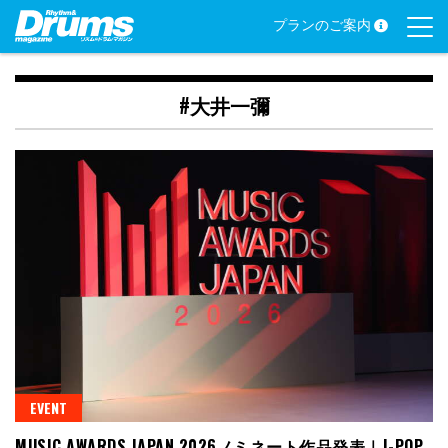
Skip
プランのご案内
to
content
#大井一彌
EVENT
MUSIC AWARDS JAPAN 2026ノミネート作品発表｜J-POP