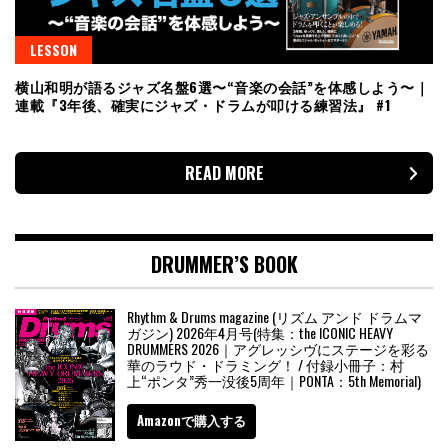
LESSON
横山和明が語るジャズ名盤6選〜“音楽の会話”を体感しよう〜｜
連載『3年後、確実にジャズ・ドラムが叩ける練習法』 #1
READ MORE
DRUMMER’S BOOK
Rhythm & Drums magazine (リズム アンド ドラムマ
ガジン) 2026年4月号(特集：the ICONIC HEAVY
DRUMMERS 2026｜アグレッシヴにステージを彩る
華のラウド・ドラミング！ / 付録小冊子：村
上“ポンタ”秀一没後5周年｜PONTA：5th Memorial)
Amazonで購入する