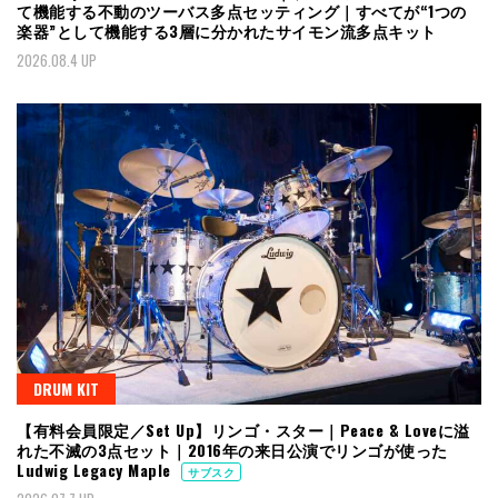
て機能する不動のツーバス多点セッティング｜すべてが“1つの
楽器”として機能する3層に分かれたサイモン流多点キット
2026.08.4 UP
DRUM KIT
【有料会員限定／Set Up】リンゴ・スター｜Peace & Loveに溢
れた不滅の3点セット｜2016年の来日公演でリンゴが使った
Ludwig Legacy Maple
サブスク