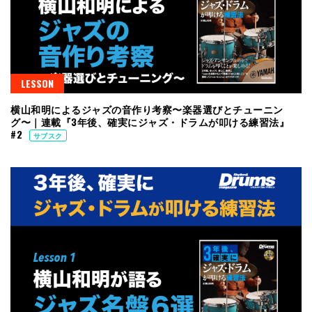
LESSON
横山和明によるジャズの音作り考察〜楽器選びとチューニン
グ〜｜連載『3年後、確実にジャズ・ドラムが叩ける練習法』
#2
サブスク