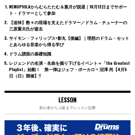
NEMOPHILAからむらたたむ＆葉月が脱退｜10月12日までサポー
ト・ドラマーとして参加
【追悼】数々の現場を支えたドラマー／ドラム・チューナーの
三原重夫氏が逝去
サイモン・フィリップス×影丸【後編】｜理想のドラム・セット
とあらゆる音楽から得る学び
ドラム譜面の基礎知識
レジェンドの名演・名曲を掘り下げるイベント＝「the Greatest
Playlist」始動！ 第一弾はジェフ・ポーカロ × 沼澤 尚【4月5
日（日）開催】!!
LESSON
初心者から上級までレッスン記事