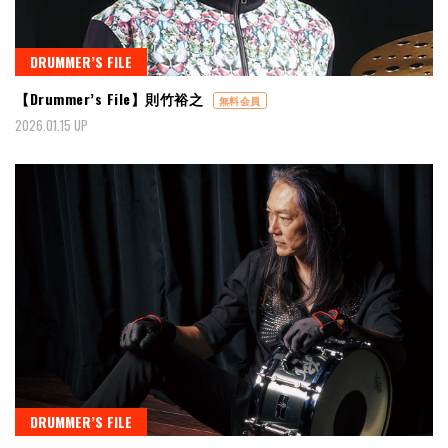
DRUMMER’S FILE
【Drummer’s File】則竹裕之
無料会員
2026.01.15 UP
DRUMMER’S FILE