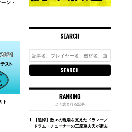
ーン -
SEARCH
Search
for:
RANKING
スト
よく読まれる記事
【追悼】数々の現場を支えたドラマー／
ドラム・チューナーの三原重夫氏が逝去