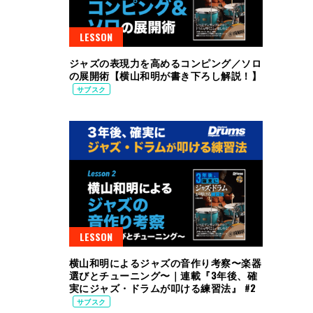
LESSON
ジャズの表現力を高めるコンピング／ソロ
の展開術【横山和明が書き下ろし解説！】
サブスク
LESSON
横山和明によるジャズの音作り考察〜楽器
選びとチューニング〜｜連載『3年後、確
実にジャズ・ドラムが叩ける練習法』 #2
サブスク