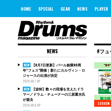
Skip
to
HOME
SPECIAL
GEAR
NEWS
PLAYER
content
NEWS
#フュ
【8月7日更新】パール創業80周
NEW
年“フェス”開催｜新たにカルヴィン・ロ
ジャースの出演が決定
2026.08.7 UP
【追悼】数々の現場を支えたドラ
NEW
マー／ドラム・チューナーの三原重夫氏
が逝去
LESSON
2026.08.6 UP