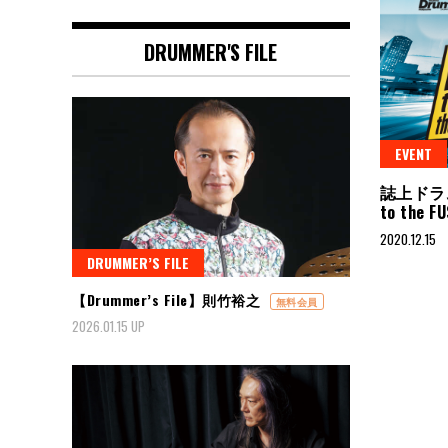
DRUMMER'S FILE
EVENT
誌上ドラム
to the
2020.12.15
DRUMMER’S FILE
【Drummer’s File】則竹裕之
無料会員
2026.01.15 UP