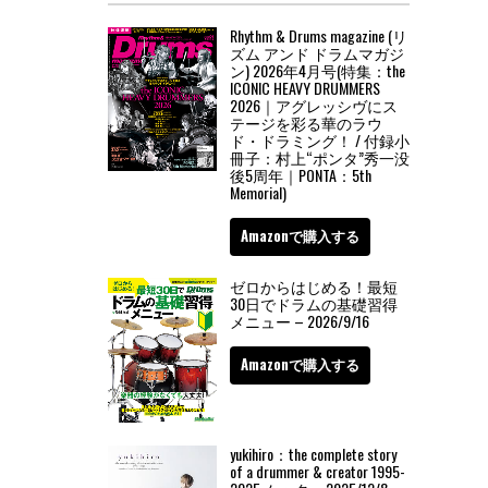
Rhythm & Drums magazine (リ
ズム アンド ドラムマガジ
ン) 2026年4月号(特集：the
ICONIC HEAVY DRUMMERS
2026｜アグレッシヴにス
テージを彩る華のラウ
ド・ドラミング！ / 付録小
冊子：村上“ポンタ”秀一没
後5周年｜PONTA：5th
Memorial)
Amazonで購入する
ゼロからはじめる！最短
30日でドラムの基礎習得
メニュー – 2026/9/16
Amazonで購入する
yukihiro：the complete story
of a drummer & creator 1995-