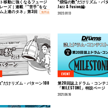
ト移動に強くなるフュージ
“煩悩の数”だけリズム・パタ
レーズ｜連載「“苦手”をな
Jazz & Fusion編-
ム上達のタネ」第3回
無料会
2023.01.13
EVENT
数”だけリズム・パターン108
第20回誌上ドラム・コンテ
「MILESTONE」特設ページ
2021.06.16