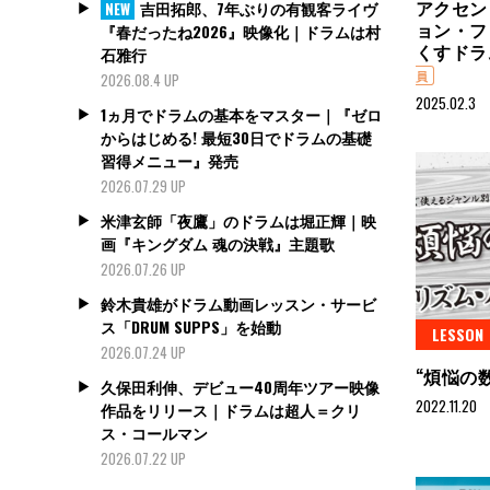
アクセン
吉田拓郎、7年ぶりの有観客ライヴ
NEW
ョン・フ
『春だったね2026』映像化｜ドラムは村
くすドラ
石雅行
員
2026.08.4 UP
2025.02.3
1ヵ月でドラムの基本をマスター｜『ゼロ
からはじめる! 最短30日でドラムの基礎
習得メニュー』発売
2026.07.29 UP
米津玄師「夜鷹」のドラムは堀正輝｜映
画『キングダム 魂の決戦』主題歌
2026.07.26 UP
鈴木貴雄がドラム動画レッスン・サービ
ス「DRUM SUPPS」を始動
LESSON
2026.07.24 UP
“煩悩の
久保田利伸、デビュー40周年ツアー映像
2022.11.20
作品をリリース｜ドラムは超人＝クリ
ス・コールマン
2026.07.22 UP