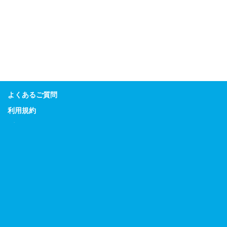
よくあるご質問
利用規約
プライバシーポリシー
特定商取引に関する表示
Guitar Magazine
Bass Magazine
Rhythm & Drums Magazine
Sound & Recording Magazine
Acoustic Guitar Magazine