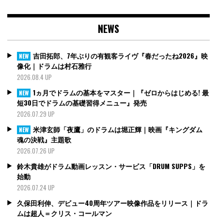
NEWS
吉田拓郎、7年ぶりの有観客ライヴ『春だったね2026』映
NEW
像化｜ドラムは村石雅行
2026.08.4 UP
1ヵ月でドラムの基本をマスター｜『ゼロからはじめる! 最
NEW
短30日でドラムの基礎習得メニュー』発売
2026.07.29 UP
米津玄師「夜鷹」のドラムは堀正輝｜映画『キングダム
NEW
魂の決戦』主題歌
2026.07.26 UP
鈴木貴雄がドラム動画レッスン・サービス「DRUM SUPPS」を
始動
2026.07.24 UP
久保田利伸、デビュー40周年ツアー映像作品をリリース｜ドラ
ムは超人＝クリス・コールマン