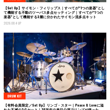
【Set Up】サイモン・フィリップス｜すべてが“1つの楽器”とし
て機能する不動のツーバス多点セッティング｜すべてが“1つの
楽器”として機能する3層に分かれたサイモン流多点キット
2026.08.4 UP
DRUM KIT
【有料会員限定／Set Up】リンゴ・スター｜Peace & Loveに溢
れた不滅の3点セット｜2016年の来日公演でリンゴが使った