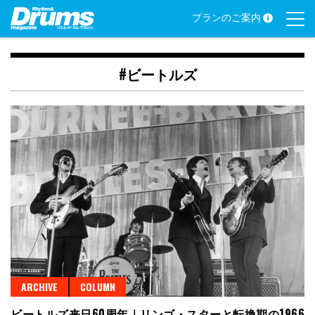
Skip
プランのご案内
to
content
#ビートルズ
ARCHIVE
COLUMN
ビートルズ来日60周年｜リンゴ・スターと転換期の1966