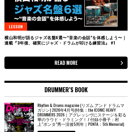
LESSON
横山和明が語るジャズ名盤6選〜“音楽の会話”を体感しよう〜｜
連載『3年後、確実にジャズ・ドラムが叩ける練習法』 #1
READ MORE
DRUMMER’S BOOK
Rhythm & Drums magazine (リズム アンド ドラムマ
ガジン) 2026年4月号(特集：the ICONIC HEAVY
DRUMMERS 2026｜アグレッシヴにステージを彩る
華のラウド・ドラミング！ / 付録小冊子：村
上“ポンタ”秀一没後5周年｜PONTA：5th Memorial)