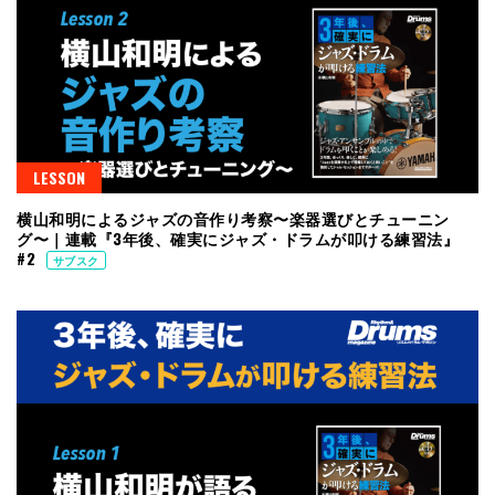
LESSON
横山和明によるジャズの音作り考察〜楽器選びとチューニン
グ〜｜連載『3年後、確実にジャズ・ドラムが叩ける練習法』
#2
サブスク