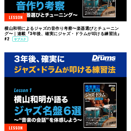
LESSON
横山和明によるジャズの音作り考察〜楽器選びとチューニン
グ〜｜連載『3年後、確実にジャズ・ドラムが叩ける練習法』
#2
サブスク
LESSON