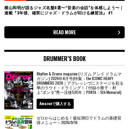
横山和明が語るジャズ名盤6選〜“音楽の会話”を体感しよう〜｜
連載『3年後、確実にジャズ・ドラムが叩ける練習法』 #1
READ MORE
DRUMMER’S BOOK
Rhythm & Drums magazine (リズム アンド ドラムマ
ガジン) 2026年4月号(特集：the ICONIC HEAVY
DRUMMERS 2026｜アグレッシヴにステージを彩る
華のラウド・ドラミング！ / 付録小冊子：村
上“ポンタ”秀一没後5周年｜PONTA：5th Memorial)
Amazonで購入する
ゼロからはじめる！最短30日でドラムの基礎習
得メニュー – 2026/9/16