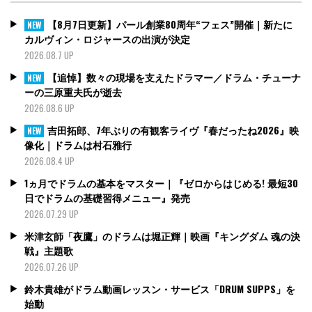
【8月7日更新】パール創業80周年“フェス”開催｜新たに
NEW
カルヴィン・ロジャースの出演が決定
2026.08.7 UP
【追悼】数々の現場を支えたドラマー／ドラム・チューナ
NEW
ーの三原重夫氏が逝去
2026.08.6 UP
吉田拓郎、7年ぶりの有観客ライヴ『春だったね2026』映
NEW
像化｜ドラムは村石雅行
2026.08.4 UP
1ヵ月でドラムの基本をマスター｜『ゼロからはじめる! 最短30
日でドラムの基礎習得メニュー』発売
2026.07.29 UP
米津玄師「夜鷹」のドラムは堀正輝｜映画『キングダム 魂の決
戦』主題歌
2026.07.26 UP
鈴木貴雄がドラム動画レッスン・サービス「DRUM SUPPS」を
始動