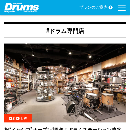
Skip
プランのご案内
to
content
#ドラム専門店
CLOSE UP!
祝“イケシブ”オープン1周年！ドラムステーション渋谷