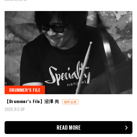
DRUMMER’S FILE
【Drummer’s File】沼澤 尚
無料会員
2025.11.5 UP
READ MORE