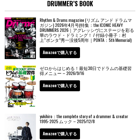
DRUMMER’S BOOK
Rhythm & Drums magazine (リズム アンド ドラムマ
ガジン) 2026年4月号(特集：the ICONIC HEAVY
DRUMMERS 2026｜アグレッシヴにステージを彩る
華のラウド・ドラミング！ / 付録小冊子：村
上“ポンタ”秀一没後5周年｜PONTA：5th Memorial)
Amazonで購入する
ゼロからはじめる！最短30日でドラムの基礎習
得メニュー – 2026/9/16
Amazonで購入する
yukihiro：the complete story of a drummer & creator
1995-2025 ムック – 2025/12/8
Amazonで購入する