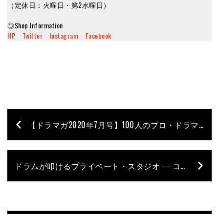
（定休日：火曜日・第2水曜日）
◎Shop Information
HP
Twitter
Instagram
Facebook
【ドラマガ2020年7月号】100人のプロ・ドラマーが選んだ Drummer’s Drummer – ジェットセイヤ［go!go!vanillas］
ドラムが叩けるプライベート・スタジオ ― コンテスト活用術 Vol.1