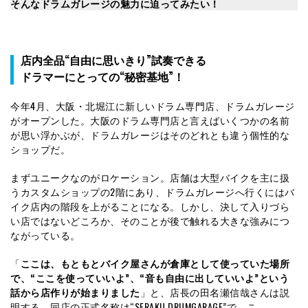
そんなドラムガレージの魅力に迫ってみたい！
店内全品“自由に思いきり”試奏できる
ドラマーにとっての“秘密基地”！
今年4月、大阪・北堀江に新しいドラム専門店、ドラムガレージ
がオープンした。大阪のドラム専門店と言えばいくつかの名前
が思い浮かぶが、ドラムガレージはそのどれとも違う個性的な
ショップだ。
まずユニークなのがロケーション。店舗は大型バイクを主に扱
うカスタムショップの2階にあり、ドラムガレージへ行くにはバ
イク店内の階段を上がることになる。しかし、決して入りづら
い店ではないどころか、そのことが後で触れる大きな強みにつ
ながっている。
「
ここは、もともとバイク屋さんが倉庫として使っていた場所
で、“ここを使っていいよ”、“音も自由に出していいよ”という
話から店作りが始まりました
」と、店長の田名瀬信哉さんは説
明する。同店の正式名称は“SERAKU DRUMGARAGE”で、こ