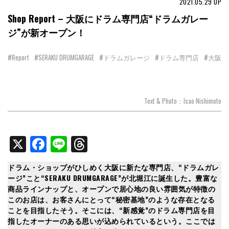
2021.05.29
UP
Shop Report – 大阪にドラム専門店“ドラムガレー
ジ”が新オープン！
#Report
#SERAKU DRUMGARAGE
#ドラムガレージ
#ドラム専門店
#大阪
Text & Photo：Isao Nishimoto
X
Facebook
Line
Threads
ドラム・ショップがひしめく大阪に新たな専門店、“ドラムガレ
ージ”こと“SERAKU DRUMGARAGE”が北堀江に誕生した。豊富な
商品ラインナップと、オープンで居心地の良い雰囲気が特徴の
このお店は、お客さんにとって“秘密基地”のような存在となる
ことを目指したそう。そこには、“新感覚”のドラム専門店を目
指したオーナーのある思いが込められているという。ここでは