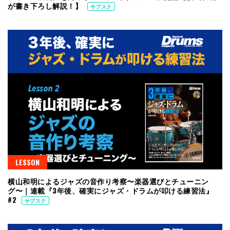
が書き下ろし解説！】
サブスク
LESSON
横山和明によるジャズの音作り考察〜楽器選びとチューニン
グ〜｜連載『3年後、確実にジャズ・ドラムが叩ける練習法』
#2
サブスク