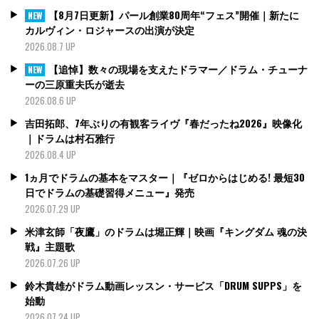
【8月7日更新】パール創業80周年“フェス”開催｜新たに
NEW
カルヴィン・ロジャースの出演が決定
2026.08.7 UP
【追悼】数々の現場を支えたドラマー／ドラム・チューナ
NEW
ーの三原重夫氏が逝去
2026.08.6 UP
吉田拓郎、7年ぶりの有観客ライヴ『春だったね2026』映像化
｜ドラムは村石雅行
2026.08.4 UP
1ヵ月でドラムの基本をマスター｜『ゼロからはじめる! 最短30
日でドラムの基礎習得メニュー』発売
2026.07.29 UP
米津玄師「夜鷹」のドラムは堀正輝｜映画『キングダム 魂の決
戦』主題歌
2026.07.26 UP
鈴木貴雄がドラム動画レッスン・サービス「DRUM SUPPS」を
始動
2026.07.24 UP