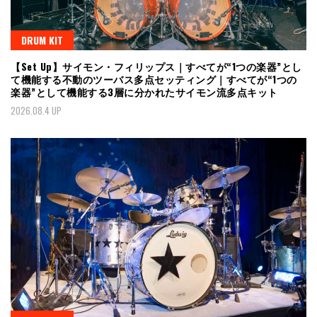
DRUM KIT
【Set Up】サイモン・フィリップス｜すべてが“1つの楽器”とし
て機能する不動のツーバス多点セッティング｜すべてが“1つの
楽器”として機能する3層に分かれたサイモン流多点キット
2026.08.4 UP