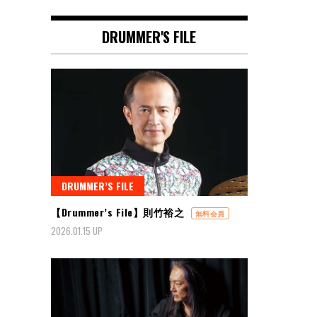
DRUMMER'S FILE
DRUMMER’S FILE
【Drummer’s File】則竹裕之
無料会員
2026.01.15 UP