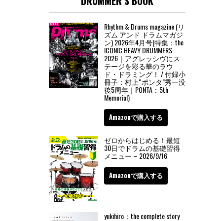
DRUMMER’S BOOK
Rhythm & Drums magazine (リ
ズム アンド ドラムマガジ
ン) 2026年4月号(特集：the
ICONIC HEAVY DRUMMERS
2026｜アグレッシヴにス
テージを彩る華のラウ
ド・ドラミング！ / 付録小
冊子：村上“ポンタ”秀一没
後5周年｜PONTA：5th
Memorial)
Amazonで購入する
ゼロからはじめる！最短
30日でドラムの基礎習得
メニュー – 2026/9/16
Amazonで購入する
yukihiro：the complete story