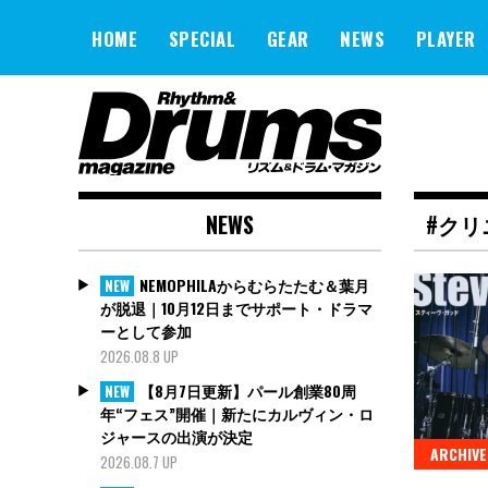
Skip
to
HOME
SPECIAL
GEAR
NEWS
PLAYER
content
NEWS
#クリ
NEMOPHILAからむらたたむ＆葉月
NEW
が脱退｜10月12日までサポート・ドラマ
ーとして参加
2026.08.8 UP
【8月7日更新】パール創業80周
NEW
年“フェス”開催｜新たにカルヴィン・ロ
ジャースの出演が決定
ARCHIVE
2026.08.7 UP