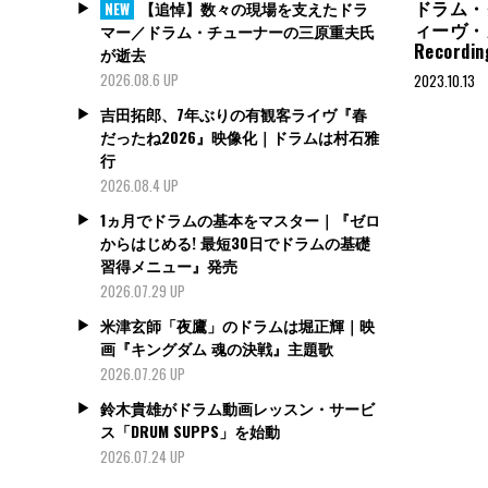
ドラム・
【追悼】数々の現場を支えたドラ
NEW
ィーヴ・
マー／ドラム・チューナーの三原重夫氏
Recordin
が逝去
2026.08.6 UP
2023.10.13
吉田拓郎、7年ぶりの有観客ライヴ『春
だったね2026』映像化｜ドラムは村石雅
行
2026.08.4 UP
1ヵ月でドラムの基本をマスター｜『ゼロ
からはじめる! 最短30日でドラムの基礎
習得メニュー』発売
2026.07.29 UP
米津玄師「夜鷹」のドラムは堀正輝｜映
画『キングダム 魂の決戦』主題歌
2026.07.26 UP
鈴木貴雄がドラム動画レッスン・サービ
ス「DRUM SUPPS」を始動
2026.07.24 UP