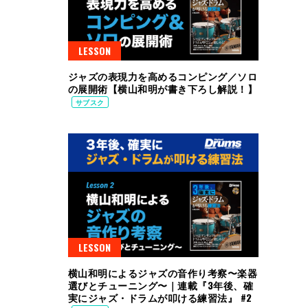
LESSON
ジャズの表現力を高めるコンピング／ソロ
の展開術【横山和明が書き下ろし解説！】
サブスク
LESSON
横山和明によるジャズの音作り考察〜楽器
選びとチューニング〜｜連載『3年後、確
実にジャズ・ドラムが叩ける練習法』 #2