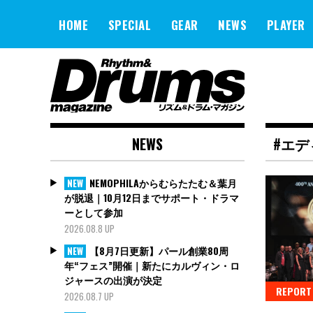
Skip
to
HOME
SPECIAL
GEAR
NEWS
PLAYER
content
NEWS
#エデ
NEMOPHILAからむらたたむ＆葉月
NEW
が脱退｜10月12日までサポート・ドラマ
ーとして参加
2026.08.8 UP
【8月7日更新】パール創業80周
NEW
年“フェス”開催｜新たにカルヴィン・ロ
ジャースの出演が決定
REPORT
2026.08.7 UP