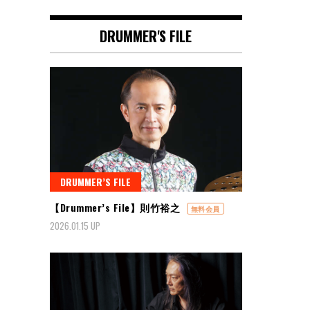
DRUMMER'S FILE
DRUMMER’S FILE
【Drummer’s File】則竹裕之
無料会員
2026.01.15 UP