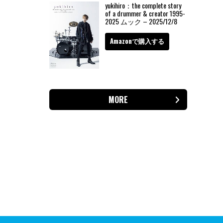
yukihiro：the complete story
of a drummer & creator 1995-
2025 ムック – 2025/12/8
Amazonで購入する
MORE