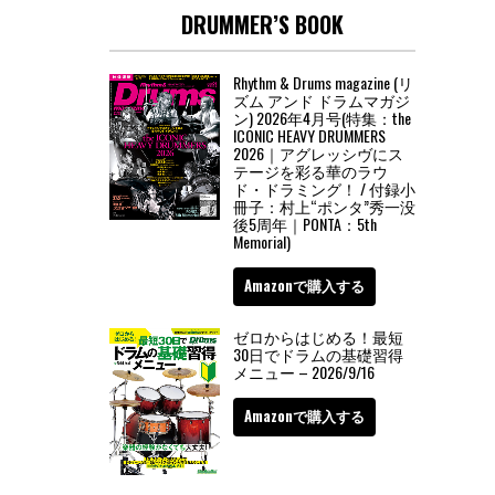
DRUMMER’S BOOK
Rhythm & Drums magazine (リ
ズム アンド ドラムマガジ
ン) 2026年4月号(特集：the
ICONIC HEAVY DRUMMERS
2026｜アグレッシヴにス
テージを彩る華のラウ
ド・ドラミング！ / 付録小
冊子：村上“ポンタ”秀一没
後5周年｜PONTA：5th
Memorial)
Amazonで購入する
ゼロからはじめる！最短
30日でドラムの基礎習得
メニュー – 2026/9/16
Amazonで購入する