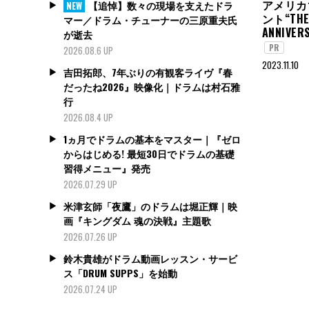
アメリカ
【追悼】数々の現場を支えたドラ
NEW
ント“THE 
マー／ドラム・チューナーの三原重夫氏
ANNIVER
が逝去
PR
2026.08.6 UP
2023.11.10
吉田拓郎、7年ぶりの有観客ライヴ『春
だったね2026』映像化｜ドラムは村石雅
行
2026.08.4 UP
1ヵ月でドラムの基本をマスター｜『ゼロ
からはじめる! 最短30日でドラムの基礎
習得メニュー』発売
2026.07.29 UP
米津玄師「夜鷹」のドラムは堀正輝｜映
画『キングダム 魂の決戦』主題歌
2026.07.26 UP
鈴木貴雄がドラム動画レッスン・サービ
ス「DRUM SUPPS」を始動
2026.07.24 UP