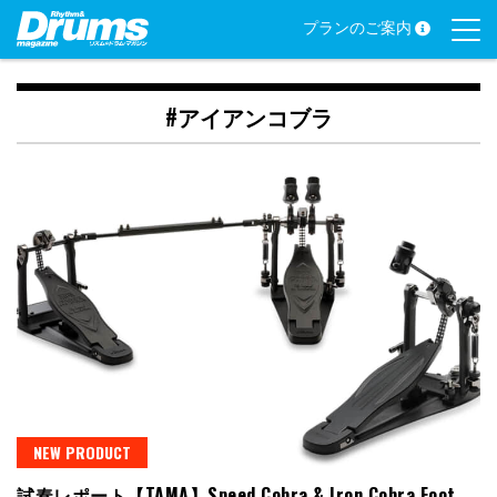
Skip
プランのご案内
to
content
#アイアンコブラ
NEW PRODUCT
試奏レポート【TAMA】Speed Cobra & Iron Cobra Foot