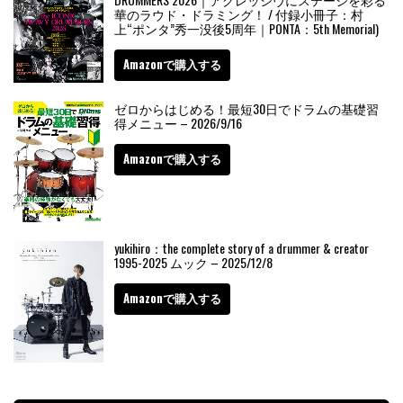
華のラウド・ドラミング！ / 付録小冊子：村
上“ポンタ”秀一没後5周年｜PONTA：5th Memorial)
Amazonで購入する
ゼロからはじめる！最短30日でドラムの基礎習
得メニュー – 2026/9/16
Amazonで購入する
yukihiro：the complete story of a drummer & creator
1995-2025 ムック – 2025/12/8
Amazonで購入する