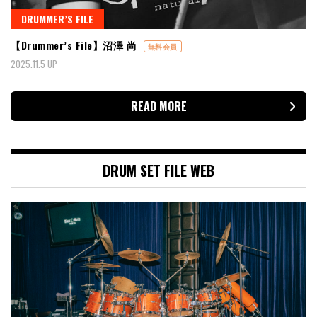
DRUMMER’S FILE
【Drummer’s File】沼澤 尚
無料会員
2025.11.5 UP
READ MORE
DRUM SET FILE WEB