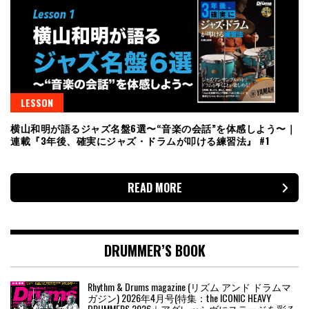
LESSON
横山和明が語るジャズ名盤6選〜“音楽の会話”を体感しよう〜｜
連載『3年後、確実にジャズ・ドラムが叩ける練習法』 #1
READ MORE
DRUMMER’S BOOK
Rhythm & Drums magazine (リズム アンド ドラムマ
ガジン) 2026年4月号(特集：the ICONIC HEAVY
DRUMMERS 2026｜アグレッシヴにステージを彩る