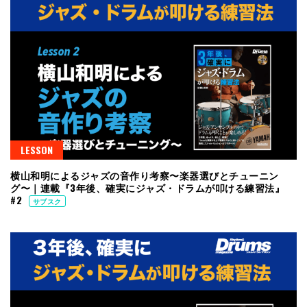
LESSON
横山和明によるジャズの音作り考察〜楽器選びとチューニン
グ〜｜連載『3年後、確実にジャズ・ドラムが叩ける練習法』
#2
サブスク