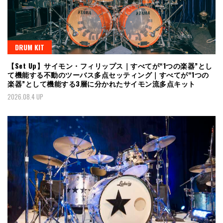
DRUM KIT
【Set Up】サイモン・フィリップス｜すべてが“1つの楽器”とし
て機能する不動のツーバス多点セッティング｜すべてが“1つの
楽器”として機能する3層に分かれたサイモン流多点キット
2026.08.4 UP