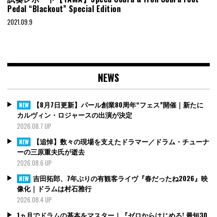
Pedal “Blackout” Special Edition
2021.09.9
NEWS
【8月7日更新】パール創業80周年“フェス”開催｜新たに
NEW
カルヴィン・ロジャースの出演が決定
2026.08.7 UP
【追悼】数々の現場を支えたドラマー／ドラム・チューナ
NEW
ーの三原重夫氏が逝去
2026.08.6 UP
吉田拓郎、7年ぶりの有観客ライヴ『春だったね2026』映
NEW
像化｜ドラムは村石雅行
2026.08.4 UP
1ヵ月でドラムの基本をマスター｜『ゼロからはじめる! 最短30