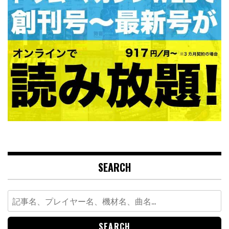
SEARCH
Search
for: