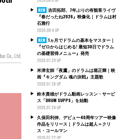
吉田拓郎、7年ぶりの有観客ライヴ
NEW
『春だったね2026』映像化｜ドラムは村
石雅行
2026.08.4 UP
1ヵ月でドラムの基本をマスター｜
NEW
『ゼロからはじめる! 最短30日でドラム
の基礎習得メニュー』発売
 Co., Ltd.
2026.07.29 UP
米津玄師「夜鷹」のドラムは堀正輝｜映
画『キングダム 魂の決戦』主題歌
2026.07.26 UP
鈴木貴雄がドラム動画レッスン・サービ
ス「DRUM SUPPS」を始動
2026.07.24 UP
久保田利伸、デビュー40周年ツアー映像
作品をリリース｜ドラムは超人＝クリ
ス・コールマン
2026.07.22 UP