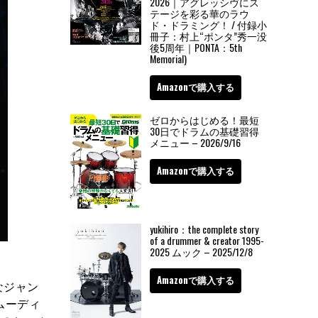
2026｜アグレッシヴにス
テージを彩る華のラウ
ド・ドラミング！ / 付録小
冊子：村上“ポンタ”秀一没
後5周年｜PONTA：5th
Memorial)
Amazonで購入する
ゼロからはじめる！最短
30日でドラムの基礎習得
メニュー – 2026/9/16
Amazonで購入する
yukihiro：the complete story
of a drummer & creator 1995-
2025 ムック – 2025/12/8
Amazonで購入する
なジャン
ムーディ