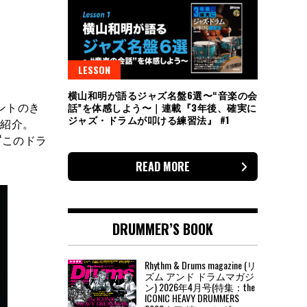
LESSON
横山和明が語るジャズ名盤6選〜“音楽の会
ントのき
話”を体感しよう〜｜連載『3年後、確実に
ジャズ・ドラムが叩ける練習法』 #1
を紹介。
“このドラ
READ MORE
DRUMMER’S BOOK
Rhythm & Drums magazine (リ
ズム アンド ドラムマガジ
ン) 2026年4月号(特集：the
ICONIC HEAVY DRUMMERS