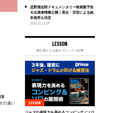
忌野清志郎ドキュメンタリー映画新予告
＆出演者情報公開｜長女・百世による絵
本発売も決定
2026.07.22 UP
LESSON
初心者から上級までレッスン記事
UM
、その違い
LESSON
ジャズの表現力を高めるコンピング／ソロ