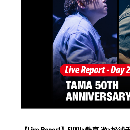
【Live Report】FUYU×勢喜 遊