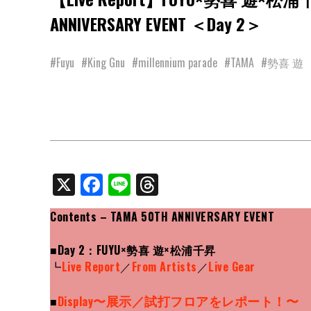
ANNIVERSARY EVENT ＜Day 2＞
#Fuyu
#King Gnu
#millennium parade
#TAMA
#勢喜 遊
X
Facebook
Line
Threads
Contents – TAMA 50TH ANNIVERSARY EVENT
■
Day 2：FUYU×勢喜 遊×松浦千昇
┗
Live Report
／
From Artists
／
Live Gear
〜展示／試打フロアをレポート！〜
■
Display