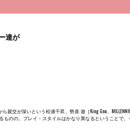
ー達が
2は、普段から親交が深いという松浦千昇、勢喜 遊［King Gnu、MILLENNI
似ているものの、プレイ・スタイルはかなり異なるということで