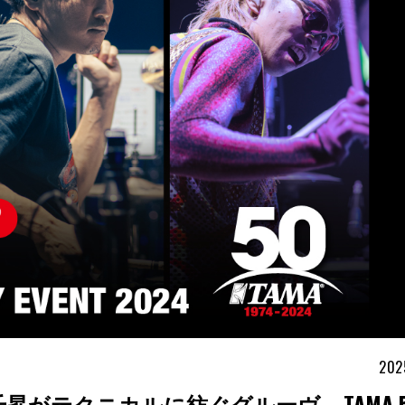
202
×松浦千昇がテクニカルに紡ぐグルーヴ – TAMA 5