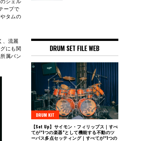
クのシェル
ムテープで
クやタムの
く、流麗
DRUM SET FILE WEB
ングにも関
、所属バン
DRUM KIT
【Set Up】サイモン・フィリップス｜すべ
てが“1つの楽器”として機能する不動のツ
ーバス多点セッティング｜すべてが“1つの