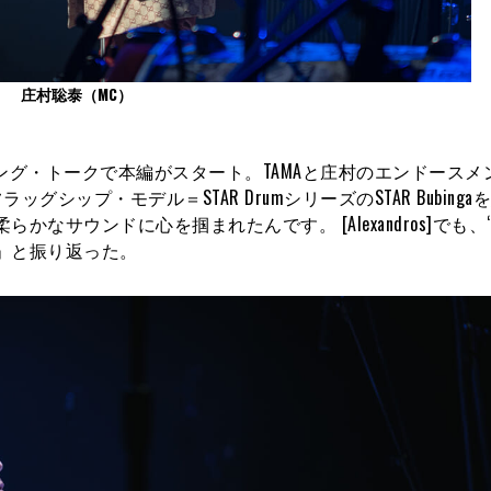
庄村聡泰（MC）
ニング・トークで本編がスタート。TAMAと庄村のエンドースメ
シップ・モデル＝STAR DrumシリーズのSTAR Bubinga
なサウンドに心を掴まれたんです。 [Alexandros]でも、
」と振り返った。