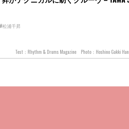
#松浦千昇
Test：Rhythm & Drums Magazine Photo：Hoshino Gakki Hanbai