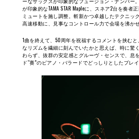
ーなサックスが印象的なフュージョン・ナンバー
が印象的なTAMA STAR Mapleに、スネア2
ミュートを施し調整。斬新かつ卓越したテクニッ
高速移動に、見事なコントロール力で会場を沸か
1曲を終えて、50周年を祝福するコメントを挟む
なリズムを繊細に刻んでいたかと思えば、時に驚
わらず、抜群の安定感とグルーヴ・センスで、息
ド“賽”のピアノ・バラードでどっしりとしたプレ