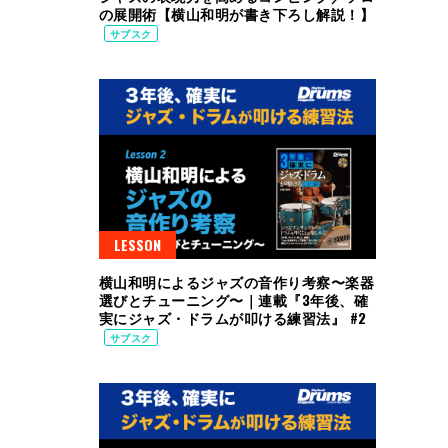
の展開術【横山和明が書き下ろし解説！】
サブスク
LESSON
横山和明によるジャズの音作り考察〜楽器
選びとチューニング〜｜連載『3年後、確
実にジャズ・ドラムが叩ける練習法』 #2
サブスク