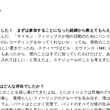
人
きました！ まずは参加することになった経緯から教えてもら
たんだ。「サイモン・フィリップスが他の活動のためにバン
作のレコーディングをやってくれないか」ってね。突然のこ
れしい驚きだったね。スティーヴはビル・エヴァンス（sax）
ともあったから、僕のことはすでに知っていたわけだけど、
に入れてほしい」と答えたよ。スケジュールのことも考えず
はどんな存在でしたか？
くのことを成し遂げてきたよね。とにかくジェフは究極のグ
演奏し、素晴らしいフィーリングのグルーヴを生み出す。僕
ドラム・パートはとにかく完璧で、バンドのすべてが彼の生
彼の演奏は他に類を見ないもので、しかもそれがごく自然に