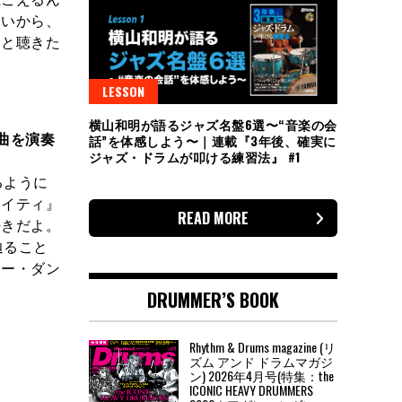
しいから、
っと聴きた
LESSON
横山和明が語るジャズ名盤6選〜“音楽の会
曲を演奏
話”を体感しよう〜｜連載『3年後、確実に
ジャズ・ドラムが叩ける練習法』 #1
るように
ケイティ』
READ MORE
好きだよ。
辿ること
リー・ダン
DRUMMER’S BOOK
Rhythm & Drums magazine (リ
ズム アンド ドラムマガジ
ン) 2026年4月号(特集：the
ICONIC HEAVY DRUMMERS