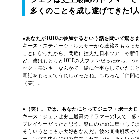
多くのことを成し遂げてきた1
●
あなたがTOTOに参加するという話を聞いて驚
キース
：スティーヴ・ルカサーから連絡をもらっ
ことになったから、間近に控えた日本ツアーや新
ど、僕はもともとTOTOの大ファンだったから、う
ック・モンキーなんかで一緒に仕事をしていたこ
電話をもらえてうれしかったね。もちろん「仲間
（笑）。
●（笑）。では、あなたにとってジェフ・ポーカロ
キース
：ジェフは史上最高のドラマーの1人で、多
プレイヤーだったと思う。楽曲のために集中して
そういうところが大好きなんだ。彼の楽曲解釈や
ーリングを中心に組み立てられていた。そういう