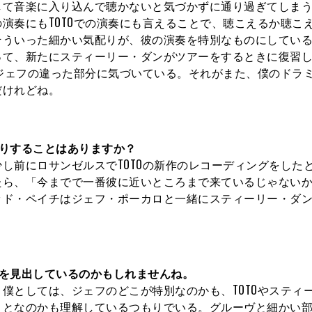
して音楽に入り込んで聴かないと気づかずに通り過ぎてしま
演奏にもTOTOでの演奏にも言えることで、聴こえるか聴こ
そういった細かい気配りが、彼の演奏を特別なものにしてい
って、新たにスティーリー・ダンがツアーをするときに復習
、ジェフの違った部分に気づいている。それがまた、僕のドラ
だけれどね。
りすることはありますか？
し前にロサンゼルスでTOTOの新作のレコーディングをした
たら、「今までで一番彼に近いところまで来ているじゃない
ッド・ペイチはジェフ・ポーカロと一緒にスティーリー・ダ
のを見出しているのかもしれませんね。
僕としては、ジェフのどこが特別なのかも、TOTOやスティ
ことなのかも理解しているつもりでいる。グルーヴと細かい