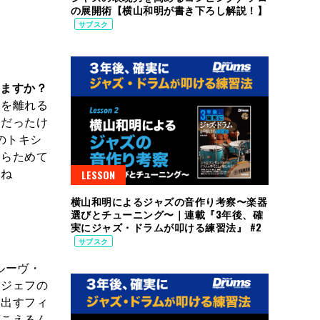
の展開術【横山和明が書き下ろし解説！】
サブスク
えますか？
ドを離れる
とだったけ
のトキシ
あらためて
にね
LESSON
横山和明によるジャズの音作り考察〜楽器
選びとチューニング〜｜連載『3年後、確
実にジャズ・ドラムが叩ける練習法』 #2
サブスク
ルーヴ・
はジェフの
み出すフィ
聴こえるん