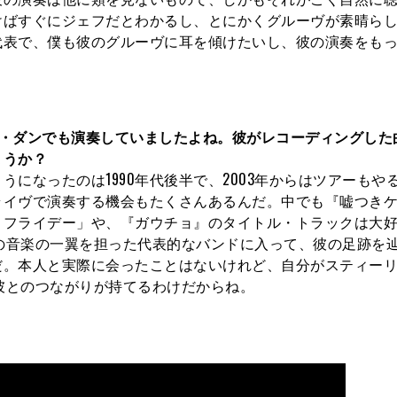
けばすぐにジェフだとわかるし、とにかくグルーヴが素晴ら
代表で、僕も彼のグルーヴに耳を傾けたいし、彼の演奏をも
ー・ダンでも演奏していましたよね。彼がレコーディングした
ょうか？
になったのは1990年代後半で、2003年からはツアーもや
ライヴで演奏する機会もたくさんあるんだ。中でも『嘘つき
・フライデー」や、『ガウチョ』のタイトル・トラックは大
その音楽の一翼を担った代表的なバンドに入って、彼の足跡を
だ。本人と実際に会ったことはないけれど、自分がスティー
は彼とのつながりが持てるわけだからね。