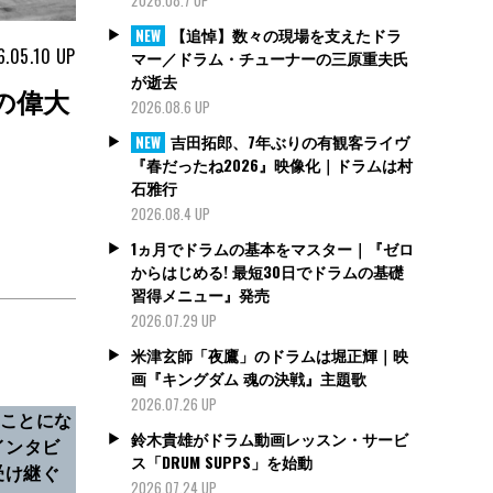
【追悼】数々の現場を支えたドラ
NEW
6.05.10
UP
マー／ドラム・チューナーの三原重夫氏
が逝去
の偉大
2026.08.6 UP
吉田拓郎、7年ぶりの有観客ライヴ
NEW
『春だったね2026』映像化｜ドラムは村
石雅行
2026.08.4 UP
1ヵ月でドラムの基本をマスター｜『ゼロ
からはじめる! 最短30日でドラムの基礎
習得メニュー』発売
2026.07.29 UP
米津玄師「夜鷹」のドラムは堀正輝｜映
画『キングダム 魂の決戦』主題歌
2026.07.26 UP
ることにな
鈴木貴雄がドラム動画レッスン・サービ
インタビ
ス「DRUM SUPPS」を始動
受け継ぐ
2026.07.24 UP