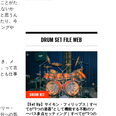
うことがた
えないか
ると思うん
したり、今
ミングや
DRUM SET FILE WEB
とき、メ
か」って言
ンとも仕事
DRUM KIT
【Set Up】サイモン・フィリップス｜すべ
ーリー・
てが“1つの楽器”として機能する不動のツ
ーバス多点セッティング｜すべてが“1つの
部分への気