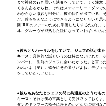
まで神経の行き届いた演奏をしていて、よく注意
くさんあるからね。それはスティーリー・ダンでの
わからない微妙な部分に、彼の個性が出ている。
だ。僕もあんなふうにできるようになりたいと思
回TOTOのツアーのために準備したりするたびに
耳、グルーヴが成熟した証になっていればいいん
●彼らとリハーサルをしていて、ジェフの話が出た
キース
：具体的な話というのは特にないけれど、少
ンバーに「生前のジェフに会いたかった」と言っ
われたよ（笑）。確かにその通りだよね。デヴィ
をしていたわけだし。
●彼らもあなたとジェフの間に共通点のようなも
キース
：それは褒め言葉として受け取っておくよ。
ダンのドラマーの椅子に座るのがどんなに特別な