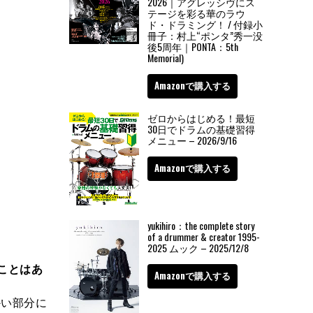
2026｜アグレッシヴにス
テージを彩る華のラウ
ド・ドラミング！ / 付録小
冊子：村上“ポンタ”秀一没
後5周年｜PONTA：5th
Memorial)
Amazonで購入する
ゼロからはじめる！最短
30日でドラムの基礎習得
メニュー – 2026/9/16
Amazonで購入する
yukihiro：the complete story
of a drummer & creator 1995-
2025 ムック – 2025/12/8
ことはあ
Amazonで購入する
かい部分に