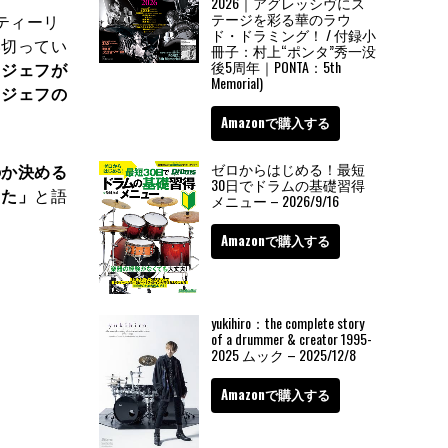
2026｜アグレッシヴにス
テージを彩る華のラウ
スティーリ
ド・ドラミング！ / 付録小
い切ってい
冊子：村上“ポンタ”秀一没
後5周年｜PONTA：5th
。ジェフが
Memorial)
、ジェフの
Amazonで購入する
ゼロからはじめる！最短
のか決める
30日でドラムの基礎習得
った」
と語
メニュー – 2026/9/16
Amazonで購入する
yukihiro：the complete story
of a drummer & creator 1995-
2025 ムック – 2025/12/8
Amazonで購入する