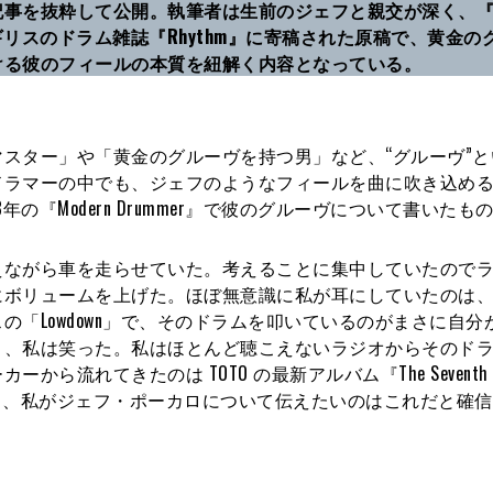
事を抜粋して公開。執筆者は生前のジェフと親交が深く、『It
イギリスのドラム雑誌『Rhythm』に寄稿された原稿で、黄金の
ける彼のフィールの本質を紐解く内容となっている。
スター」や「黄金のグルーヴを持つ男」など、“グルーヴ”と
ドラマーの中でも、ジェフのようなフィールを曲に吹き込め
の『Modern Drummer』で彼のグルーヴについて書いたも
えながら車を走らせていた。考えることに集中していたので
にボリュームを上げた。ほぼ無意識に私が耳にしていたのは
「Lowdown」で、そのドラムを叩いているのがまさに自分
き、私は笑った。私はほとんど聴こえないラジオからそのド
流れてきたのは TOTO の最新アルバム『The Seventh 
とき、私がジェフ・ポーカロについて伝えたいのはこれだと確