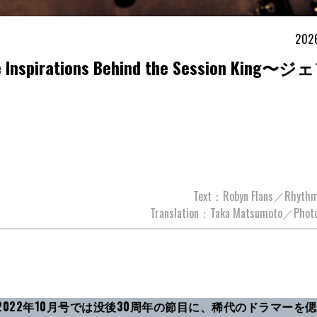
2026
tions Behind the Session King〜
Text：Robyn Flans／Rhythm
Translation：Taka Matsumoto／Photo
2022年10月号では没後30周年の節目に、稀代のドラマーを