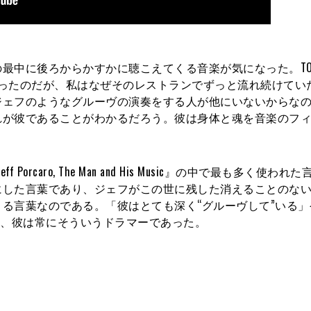
最中に後ろからかすかに聴こえてくる音楽が気になった。TOT
rgy」だったのだが、私はなぜそのレストランでずっと流れ続けて
ジェフのようなグルーヴの演奏をする人が他にいないからな
れが彼であることがわかるだろう。彼は身体と魂を音楽のフ
ff Porcaro, The Man and His Music』の中で最も多く使わ
にした言葉であり、ジェフがこの世に残した消えることのな
る言葉なのである。「彼はとても深く“グルーヴして”いる」
に、彼は常にそういうドラマーであった。