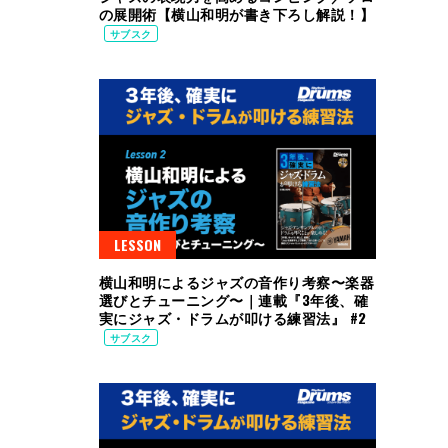
の展開術【横山和明が書き下ろし解説！】
サブスク
LESSON
横山和明によるジャズの音作り考察〜楽器
選びとチューニング〜｜連載『3年後、確
実にジャズ・ドラムが叩ける練習法』 #2
サブスク