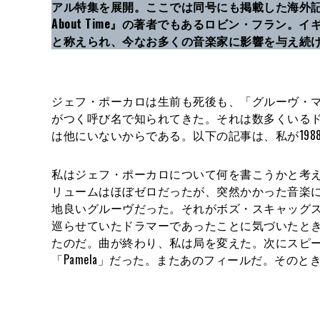
アル特集を展開。ここでは同号にも掲載した海外記
About Time』の著者でもあるロビン・フラン。
と称えられ、今なお多くの音楽家に影響を与え続
ジェフ・ポーカロは生前も死後も、「グルーヴ・マ
がつく呼び名で知られてきた。それは数多くいる
は他にいないからである。以下の記事は、私が1988年
私はジェフ・ポーカロについて何を書こうかと考
リュームはほぼゼロだったが、突然かかった音楽
地良いグルーヴだった。それがボズ・スキャッグスの
巡らせていたドラマーであったことに気づいたと
たのだ。曲が終わり、私は局を変えた。次にスピーカーから
「Pamela」だった。またあのフィールだ。その