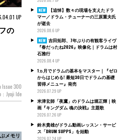
【追悼】数々の現場を支えたドラ
NEW
マー／ドラム・チューナーの三原重夫氏
.04.01
UP
が逝去
ジェフの
2026.08.6 UP
吉田拓郎、7年ぶりの有観客ライヴ
NEW
『春だったね2026』映像化｜ドラムは村
石雅行
2026.08.4 UP
1ヵ月でドラムの基本をマスター｜『ゼロ
からはじめる! 最短30日でドラムの基礎
習得メニュー』発売
 Issue 300
2026.07.29 UP
：Jyoji Ide
米津玄師「夜鷹」のドラムは堀正輝｜映
画『キングダム 魂の決戦』主題歌
2026.07.26 UP
鈴木貴雄がドラム動画レッスン・サービ
ス「DRUM SUPPS」を始動
偲ぶメモリ
2026.07.24 UP