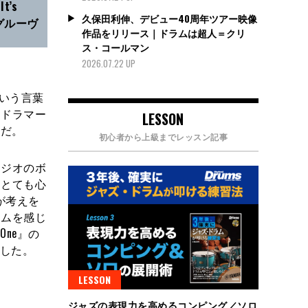
’s
久保田利伸、デビュー40周年ツアー映像
グルーヴ
作品をリリース｜ドラムは超人＝クリ
ス・コールマン
2026.07.22 UP
いう言葉
るドラマー
LESSON
のだ。
初心者から上級までレッスン記事
ラジオのボ
、とても心
が考えを
ラムを感じ
One』の
信した。
LESSON
ジャズの表現力を高めるコンピング／ソロ