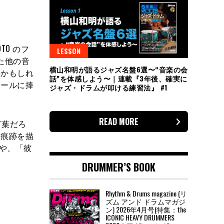
O のフ
LESSON
いた他の音
横山和明が語るジャズ名盤6選〜“音楽の会
のかもしれ
話”を体感しよう〜｜連載『3年後、確実に
ィールに捧
ジャズ・ドラムが叩ける練習法』 #1
READ MORE
れた言葉だろ
い痕跡を描
や、「彼
DRUMMER’S BOOK
Rhythm & Drums magazine (リ
ズム アンド ドラムマガジ
ン) 2026年4月号(特集：the
ICONIC HEAVY DRUMMERS