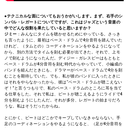
●テクニカルな面についてもおうかがいします。まず、右手のシ
ンバル・レガートについてですが、これはジャズという音楽の
中でどんな役割を果たしていると思いますか？
ジミー
：みんなにタイムを聴かせるためにやっている。さっき
も言ったように、最初はベース・ドラムで4分音符を踏んでいた
けれど、（タムとの）コーディネーションをやるようになって
から、別の方法でタイムを刻む必要が出てきた。それで、上モ
ノで刻むようになったんだ。ディジー・ガレスピーはもともと
ベース・ドラムが4分音符を刻む時代からやっていて、小編成の
バンドを組んだときにも、ドラマーがベース・ドラムで4分を刻
むことを期待していた。でも、私が彼のバンドに入ったときに
はそれをやらなかったから、彼は“ベース・ドラムが聴こえない
ぞ！”と言うつもりで、私のベース・ドラムのところに耳を当て
る仕草をした。それで私は、ビートが聴こえるようにライドで4
分を刻むようにしたんだ。それが多分、レガートの始まりだろ
うな。私はそうだったからね。
とにかく、ビートはどこかでキープしていなきゃならない。手
足のコーディネーションをやるようになると、（足が4分音符を