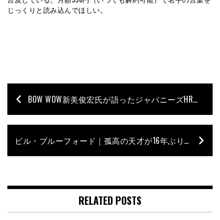
じっくりと読み込んでほしい。
BOW WOW新美俊宏氏が語ったジャパニーズHR／HM黎明期【2007年アーカイブ】
ビル・ブルーフォード｜孤高の天才が16年ぶりのインタビューで語ったドラムへの想い【Archive Interview ②】
RELATED POSTS