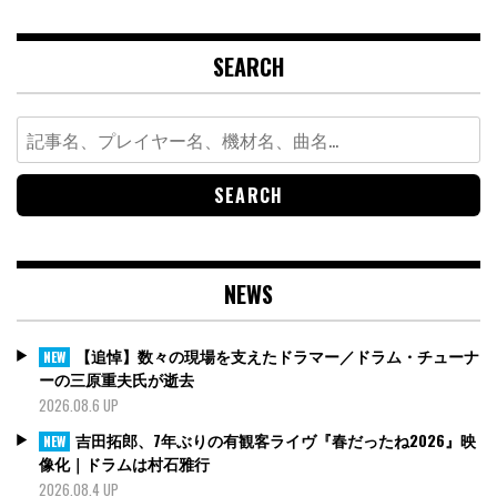
SEARCH
Search
for:
NEWS
【追悼】数々の現場を支えたドラマー／ドラム・チューナ
NEW
ーの三原重夫氏が逝去
2026.08.6 UP
吉田拓郎、7年ぶりの有観客ライヴ『春だったね2026』映
NEW
像化｜ドラムは村石雅行
2026.08.4 UP