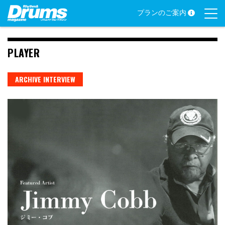
Skip
プランのご案内
to
content
PLAYER
ARCHIVE INTERVIEW