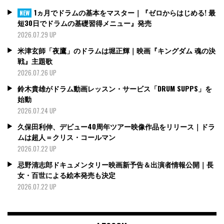
1ヵ月でドラムの基本をマスター｜『ゼロからはじめる! 最
NEW
短30日でドラムの基礎習得メニュー』発売
2026.07.29 UP
米津玄師「夜鷹」のドラムは堀正輝｜映画『キングダム 魂の決
戦』主題歌
2026.07.26 UP
鈴木貴雄がドラム動画レッスン・サービス「DRUM SUPPS」を
始動
2026.07.24 UP
久保田利伸、デビュー40周年ツアー映像作品をリリース｜ドラ
ムは超人＝クリス・コールマン
2026.07.22 UP
忌野清志郎ドキュメンタリー映画新予告＆出演者情報公開｜長
女・百世による絵本発売も決定
2026.07.22 UP