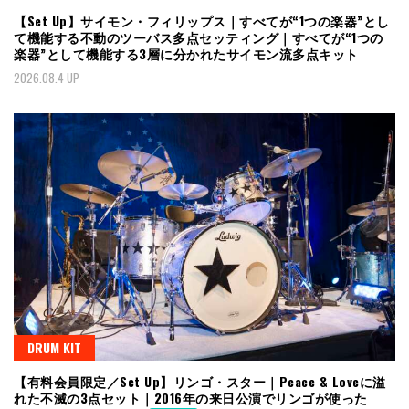
【Set Up】サイモン・フィリップス｜すべてが“1つの楽器”とし
て機能する不動のツーバス多点セッティング｜すべてが“1つの
楽器”として機能する3層に分かれたサイモン流多点キット
2026.08.4 UP
DRUM KIT
【有料会員限定／Set Up】リンゴ・スター｜Peace & Loveに溢
れた不滅の3点セット｜2016年の来日公演でリンゴが使った