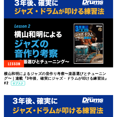
LESSON
横山和明によるジャズの音作り考察〜楽器選びとチューニン
グ〜｜連載『3年後、確実にジャズ・ドラムが叩ける練習法』
#2
サブスク