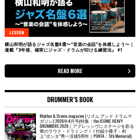
LESSON
横山和明が語るジャズ名盤6選〜“音楽の会話”を体感しよう〜｜
連載『3年後、確実にジャズ・ドラムが叩ける練習法』 #1
READ MORE
DRUMMER’S BOOK
Rhythm & Drums magazine (リズム アンド ドラムマ
ガジン) 2026年4月号(特集：the ICONIC HEAVY
DRUMMERS 2026｜アグレッシヴにステージを彩る
華のラウド・ドラミング！ / 付録小冊子：村
上“ポンタ”秀一没後5周年｜PONTA：5th Memorial)