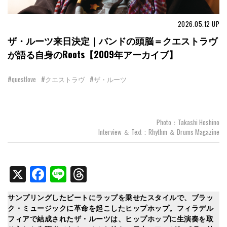
2026.05.12
UP
ザ・ルーツ来日決定｜バンドの頭脳＝クエストラヴ
が語る自身のRoots【2009年アーカイブ】
#questlove
#クエストラヴ
#ザ・ルーツ
Photo：Takashi Hoshino
Interview ＆ Text：Rhythm ＆ Drums Magazine
X
Facebook
Line
Threads
サンプリングしたビートにラップを乗せたスタイルで、ブラッ
ク・ミュージックに革命を起こしたヒップホップ。フィラデル
フィアで結成されたザ・ルーツは、ヒップホップに生演奏を取