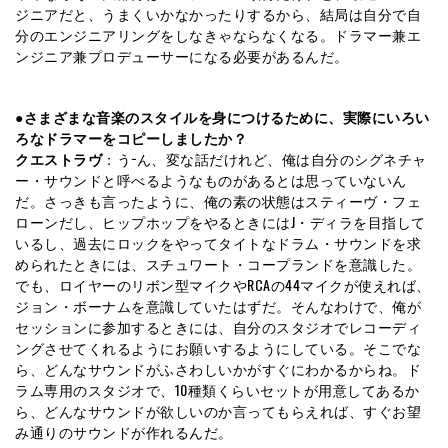
ジニアだと、うまくいかなかったりするから、結局は自分で自
分のエンジニアリングをしなきゃならなくなる。ドラマー兼エ
ンジニア兼プロデューサーになる必要があるんだ。
●さまざまな音楽のスタイルを身につけるために、実際にいろい
ろなドラマーをコピーしましたか？
クエストラヴ
：う−ん、変な話だけれど、俺は自分のシグネチャ
ー・サウンドと呼べるようなものがあるとは思っていないん
だ。さっきも言ったように、俺の素の状態はスティーヴ・フェ
ローンだし、ヒップホップをやるときにはJ・ディラを目指して
いるし、過去にロックをやってタイトなドラム・サウンドを求
められたときには、スチュワート・コープランドを意識した。
でも、ロイヤーのリボン型マイクやRCAの44マイクが使えれば、
ジョン・ボーナムを意識していたはずだ。そんなわけで、俺が
セッションに参加するときには、自分のスタジオでレコーディ
ングさせてくれるようにお願いするようにしている。そこでな
ら、どんなサウンドがふさわしいかがすぐにわかるからね。ド
ラム専用のスタジオで、10種類くらいセットが用意してあるか
ら、どんなサウンドが欲しいのか言ってもらえれば、すぐお望
み通りのサウンドが作れるんだ。