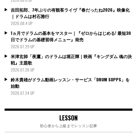
2026.08.6 UP
吉田拓郎、7年ぶりの有観客ライヴ『春だったね2026』映像化
｜ドラムは村石雅行
2026.08.4 UP
1ヵ月でドラムの基本をマスター｜『ゼロからはじめる! 最短30
日でドラムの基礎習得メニュー』発売
2026.07.29 UP
米津玄師「夜鷹」のドラムは堀正輝｜映画『キングダム 魂の決
戦』主題歌
2026.07.26 UP
鈴木貴雄がドラム動画レッスン・サービス「DRUM SUPPS」を
始動
2026.07.24 UP
LESSON
初心者から上級までレッスン記事