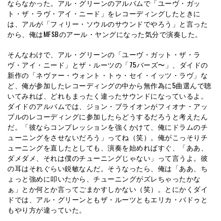
ならなかった。アル・グリーンのアルバムで「ユーヴ・ガッ
ト・ザ・ラヴ・アイ・ニード」をレコーディングしたときに
は、アルが「フィリー・ソウルのサウンドでやろう」と言った
から、俺はMFSBのアール・ヤングになった気分で演奏した。
そんなわけで、アル・グリーンの「ユーヴ・ガット・ザ・ラ
ヴ・アイ・ニード」とザ・ルーツの「75バーズ〜」、ダイドの
新作の「ネヴァー・ウォント・トゥ・セイ・イッツ・ラヴ」な
ど、俺が参加したレコーディングの中から無作為に5曲選んで聴
いてみれば、どれもまったく違ったサウンドになっているよ。
ダイドのアルバムでは、ジョン・ブライオンがフィオナ・アッ
プルのレコーディングに参加したらどうするだろうと考えたん
だ。「彼ならコンプレッションを強くかけて、俺にドラムのチ
ューニングをさせないだろう」ってね（笑）。俺がこっそりチ
ューニングを直したとしても、演奏を始めればすぐ、「ああ、
ダメダメ、それは僕のチューニングじゃない」って言うよ。彼
の耳はそれぐらい鋭敏なんだ。そうなったら、俺は「ああ、ち
ょっと強めに叩いたから、チューニングがズレちゃったかな
ぁ」とか何とか言ってごまかすしかない（笑）。とにかくダイ
ドでは、アル・グリーンともザ・ルーツともエリカ・バドゥと
もやり方が違っていた。