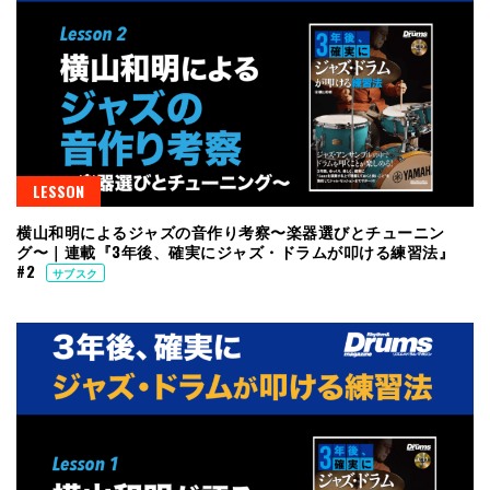
LESSON
横山和明によるジャズの音作り考察〜楽器選びとチューニン
グ〜｜連載『3年後、確実にジャズ・ドラムが叩ける練習法』
#2
サブスク