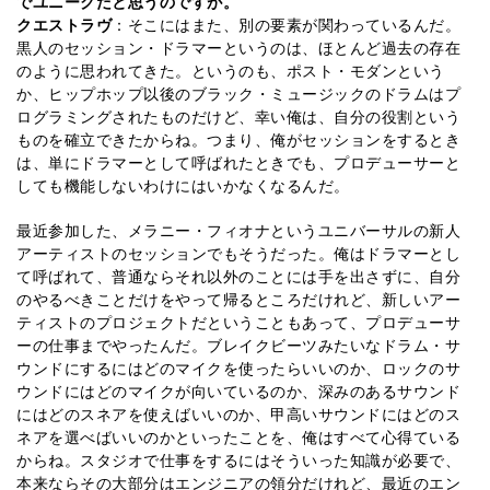
でユニークだと思うのですが。
クエストラヴ
：そこにはまた、別の要素が関わっているんだ。
黒人のセッション・ドラマーというのは、ほとんど過去の存在
のように思われてきた。というのも、ポスト・モダンという
か、ヒップホップ以後のブラック・ミュージックのドラムはプ
ログラミングされたものだけど、幸い俺は、自分の役割という
ものを確立できたからね。つまり、俺がセッションをするとき
は、単にドラマーとして呼ばれたときでも、プロデューサーと
しても機能しないわけにはいかなくなるんだ。
最近参加した、メラニー・フィオナというユニバーサルの新人
アーティストのセッションでもそうだった。俺はドラマーとし
て呼ばれて、普通ならそれ以外のことには手を出さずに、自分
のやるべきことだけをやって帰るところだけれど、新しいアー
ティストのプロジェクトだということもあって、プロデューサ
ーの仕事までやったんだ。ブレイクビーツみたいなドラム・サ
ウンドにするにはどのマイクを使ったらいいのか、ロックのサ
ウンドにはどのマイクが向いているのか、深みのあるサウンド
にはどのスネアを使えばいいのか、甲高いサウンドにはどのス
ネアを選べばいいのかといったことを、俺はすべて心得ている
からね。スタジオで仕事をするにはそういった知識が必要で、
本来ならその大部分はエンジニアの領分だけれど、最近のエン