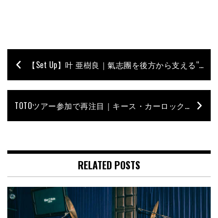
【Set Up】叶 亜樹良｜氣志團を後方から支える“守護神”の堅牢なるドラム・セット
TOTOツアー参加で再注目｜キース・カーロックが語ったジェフ・ポーカロの偉大さ【2014年アーカイブ】
RELATED POSTS