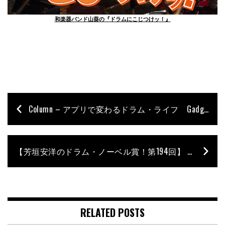
和楽器バンド山葵の『ドラムにこじつけッ！』
Column – アプリで変わるドラム・ライフ Gadget for Drummers ♯6
【芳垣安洋のドラム・ノーベル賞！第194回】 追悼チャーリー・ワッツ〜 Vol.2
RELATED POSTS