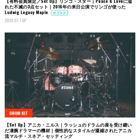
【有料会員限定／Set Up】リンゴ・スター｜Peace & Loveに溢
れた不滅の3点セット｜2016年の来日公演でリンゴが使った
Ludwig Legacy Maple
サブスク
2026.07.7 UP
DRUM KIT
【Set Up】アニカ・ニルス｜ラッシュのドラムの座を受け継い
だ凄腕ドラマーの機材｜個性的なスタイルが凝縮されたアニカ
流マルチ・スネア・セッティング