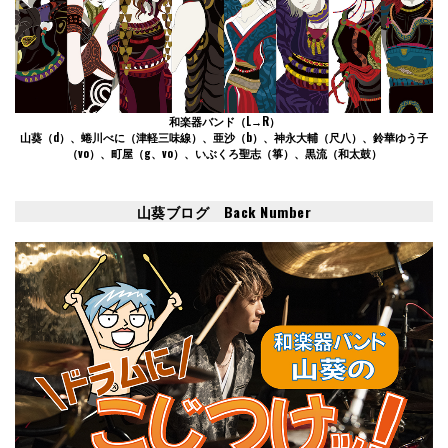
和楽器バンド
（L→R）
山葵（d）、蜷川べに（津軽三味線）、亜沙（b）、神永大輔（尺八）、鈴華ゆう子
（vo）、町屋（g、vo）、いぶくろ聖志（箏）、黒流（和太鼓）
山葵ブログ Back Number