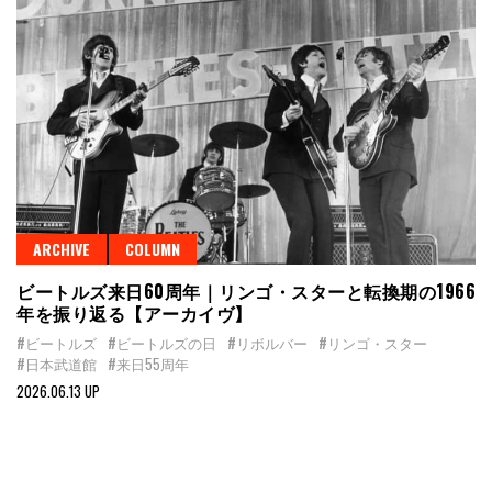
ARCHIVE
COLUMN
ビートルズ来日60周年｜リンゴ・スターと転換期の1966
年を振り返る【アーカイヴ】
#ビートルズ
#ビートルズの日
#リボルバー
#リンゴ・スター
#日本武道館
#来日55周年
2026.06.13 UP