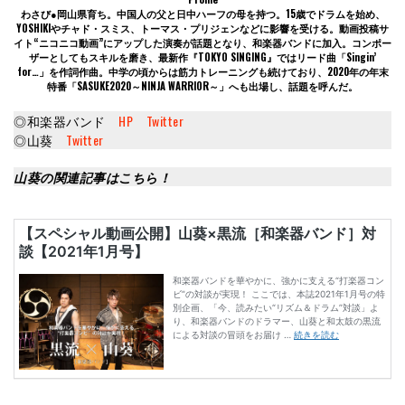
わさび●岡山県育ち。中国人の父と日中ハーフの母を持つ。15歳でドラムを始め、
YOSHIKIやチャド・スミス、トーマス・プリジェンなどに影響を受ける。動画投稿サ
イト“ニコニコ動画”にアップした演奏が話題となり、和楽器バンドに加入。コンポー
ザーとしてもスキルを磨き、最新作『TOKYO SINGING』ではリード曲「Singin’
for…」を作詞作曲。中学の頃からは筋力トレーニングも続けており、2020年の年末
特番「SASUKE2020～NINJA WARRIOR～」へも出場し、話題を呼んだ。
◎和楽器バンド
HP
Twitter
◎山葵
Twitter
山葵の関連記事はこちら！