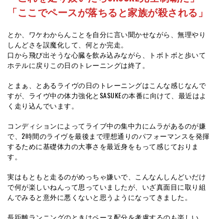
「ここでペースが落ちると家族が殺される」
とか、ワケわからんことを自分に言い聞かせながら、無理やり
しんどさを誤魔化して、何とか完走。
口から飛び出そうな心臓を飲み込みながら、トボトボと歩いて
ホテルに戻りこの日のトレーニングは終了。
とまぁ、とあるライヴの日のトレーニングはこんな感じなんで
すが、ライヴ中の体力強化とSASUKEの本番に向けて、最近はよ
く走り込んでいます。
コンディションによってライブ中の集中力にムラがあるのが嫌
で、2時間のライヴを最後まで理想通りのパフォーマンスを発揮
するために基礎体力の大事さを最近身をもって感じておりま
す。
実はもともと走るのがめっちゃ嫌いで、こんなんしんどいだけ
で何が楽しいねんって思っていましたが、いざ真面目に取り組
んでみると意外に悪くないと思うようになってきました。
長距離ランニングのときはペース配分を考慮するのも楽しい