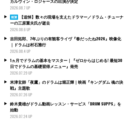
カルヴィン・ロジャースの出演が決定
2026.08.7 UP
【追悼】数々の現場を支えたドラマー／ドラム・チューナ
NEW
ーの三原重夫氏が逝去
2026.08.6 UP
吉田拓郎、7年ぶりの有観客ライヴ『春だったね2026』映像化
｜ドラムは村石雅行
2026.08.4 UP
1ヵ月でドラムの基本をマスター｜『ゼロからはじめる! 最短30
日でドラムの基礎習得メニュー』発売
2026.07.29 UP
米津玄師「夜鷹」のドラムは堀正輝｜映画『キングダム 魂の決
戦』主題歌
2026.07.26 UP
鈴木貴雄がドラム動画レッスン・サービス「DRUM SUPPS」を
始動
2026.07.24 UP