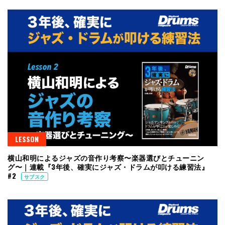
LESSON
横山和明によるジャズの音作り考察〜楽器選びとチューニン
グ〜｜連載『3年後、確実にジャズ・ドラムが叩ける練習法』
#2
サブスク