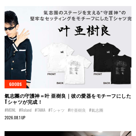
GOODS
氣志團の守護神＝叶 亜樹良｜彼の愛器をモチーフにした
Tシャツが完成！
#MEINL
#Roland
#TAMA
#Tシャツ
#叶亜樹良
#氣志團
2026.08.1 UP