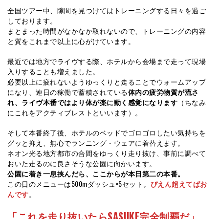
全国ツアー中、隙間を見つけてはトレーニングする日々を過ご
しております。
まとまった時間がなかなか取れないので、トレーニングの内容
と質をこれまで以上に心がけています。
最近では地方でライヴする際、ホテルから会場まで走って現場
入りすることも増えました。
必要以上に疲れないようゆっくりと走ることでウォームアップ
になり、連日の稼働で蓄積されている
体内の疲労物質が流さ
れ、ライヴ本番ではより体が楽に動く感覚になります
（ちなみ
にこれをアクティブレストといいます）。
そして本番終了後、ホテルのベッドでゴロゴロしたい気持ちを
グッと抑え、無心でランニング・ウェアに着替えます。
ネオン光る地方都市の合間をゆっくり走り抜け、事前に調べて
おいた走るのに良さそうな公園に向かいます。
公園に着き一息挟んだら、ここからが本日第二の本番。
この日のメニューは500mダッシュ×5セット。
ぴえん超えてぱお
んです
。
「これを走り抜いたらSASUKE完全制覇だ」