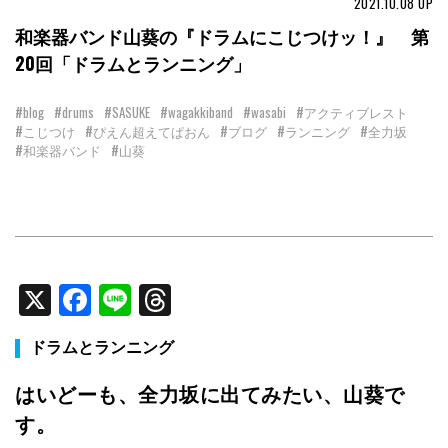
2021.10.08
UP
和楽器バンド山葵の『ドラムにこじつけッ！』 第
20回「ドラムとランニング」
#blog
#drums
#SASUKE
#wagakkiband
#wasabi
#アクティブレスト
#こじつけ
#ぴえん超えてぱおん
#ブログ
#ランニング
#全力坂
#和楽器バンド
#山葵
X
Facebook
Line
Threads
ドラムとランニング
はいどーも、全力坂に出てみたい、山葵で
す。